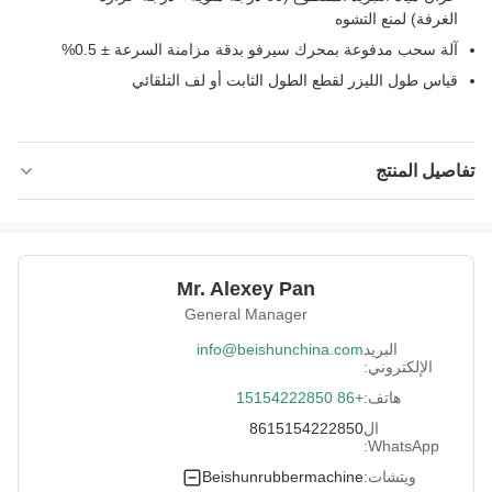
الغرفة) لمنع التشوه
آلة سحب مدفوعة بمحرك سيرفو بدقة مزامنة السرعة ± 0.5%
قياس طول الليزر لقطع الطول الثابت أو لف التلقائي
تفاصيل المنتج
Voltage:
طلب العميل
Condition:
جديد
Mr. Alexey Pan
After-Sales
المهندسون المتاحون لآلات الخدمة في الخارج ،
General Manager
Service Provided:
التثبيت الميداني ، التكليف والتدريب ، مركز
الخدمات في ال
البريد
info@beishunchina.com
الإلكتروني:
Warranty:
سنتان
هاتف:
+86 15154222850
High Light:
آلة بثق مطاط السيليكون ISO
,
ال
8615154222850
آلة بثق مطاط السيليكون NBR
,
WhatsApp:
آلة بثق المطاط PVC NBR
ويتشات:
Beishunrubbermachine