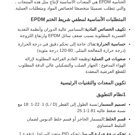
الختامية EPDM هي المعدات الأساسية لإنتاج مثل هذه المنتجات ،
والتي تتطلب تصميمًا متخصصًا لخصائص المواد ومتطلبات العملية.
المتطلبات الأساسية لمطفي شريط الختم EPDM
تكييف الخصائص المادية:
المسامير عالية الدوران وأنظمة التغذية
القسرية المطلوبة بسبب ضعف سائل EPDM وارتفاع اللزوجة
حساسية الحرارة:
هناك حاجة إلى تحكم دقيق في درجة الحرارة
(درجة حرارة المعالجة المثلى: 80-120 درجة مئوية)
صعوبات في العملية:
وظيفة العادم الفراغية المطلوبة لإزالة
الهواء المدفوع ؛ الجهاز الصلب والتشكيلي عالي الدقة المطلوب
للقطع العرضية المعقدة
تكوين المعدات والتقنيات الرئيسية
1نظام التطويق
تصميم المسمار:
نسبة الطول إلى القطر (L / D) 18: 1-22: 1 مع
نسبة ضغط عالية 1.81-25:1
قسم الخلط:
المسمار الحاجز أو قسم خلط الدبوس لضمان
التبليط المتساوي
تحكم درجة حرارة البرميل:
تحكم PID متعدد المراحل (دقة ± 1