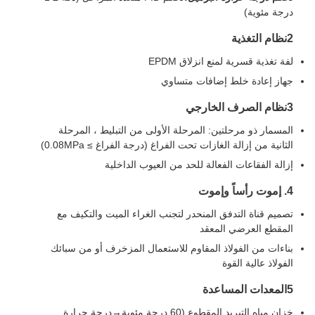
درجة مئوية)
2نظام التغذية
لفة تغذية قسرية لمنع انزلاق EPDM
جهاز إعادة خلط إضافات متساوي
3نظام الصرف الخارجي
المسمار ذو مرحلتين: المرحلة الأولى من التبليط ، المرحلة
الثانية من إزالة الغازات تحت الفراغ (درجة الفراغ ≥ 0.08MPa)
إزالة الفقاعات الفعالة للحد من العيوب الداخلية
4. إموت رأساً وإموت
تصميم قناة التدفق المنحدر لتجنب الغراء الميت والتكيف مع
المقطع العرضي المعقد
بناءات من الفولاذ المقاوم للاستعمال المزخرف أو من سبائك
الفولاذ عالية القوة
5المعدات المساعدة
خزان مياه التبريد المقطوع (60 درجة مئوية→درجة حرارة