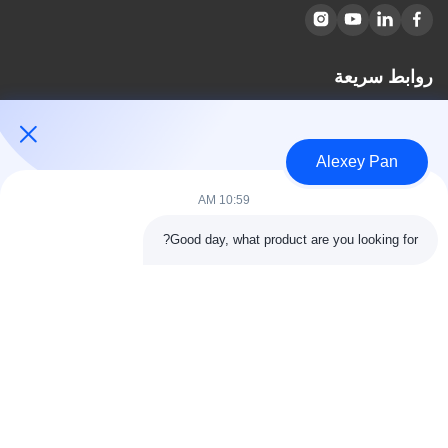
روابط سريعة
مسكن
معلومات عنا
Alexey Pan
المنتجات
اتصل بنا
10:59 AM
فئات
Good day, what product are you looking for?
آلة ضغط الكبريت المطاطية
آلة خلط المطاط
آلة تبريد المطاط الدفعة
آلة صنع إطارات الدراجات النارية
آلة عجن المطاط
اتصل بنا