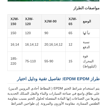
مواصفات الطراز
XJW-
XJW-
XJW-
الوضع
XJW-90
150
120
65
تباً لها
65
90
120
150
نسبة
12;14;16
14;16
12;14;16
12;14;16;20
12
الدفع
قوة
185-
المحرك
15
55-90
75-110
355
220
(كيلوواط)
طراز EPDM EPDM: تفاصيل تقنية ودليل اختيار
يتم استخدام شرائط الختم EPDM ( المطاط أحادي البروبين الديين)
على نطاق واسع في صناعة السيارات والبناء والنقل السكك الحديدية
وغيرها من الصناعات.إنها المادة المفضلة لحلول الختم بسبب مقاومة
الطقس الممتازة، مقاومة الأوزون والمرونة. إن طواحين الشرائط