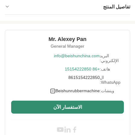
تفاصيل المنتج
High Light:
آلة إعادة تدوير نفايات الإطارات الأوتوماتيكية
,
آلة إعادة تدوير نفايات الإطارات SGS Beishun
,
آلة إعادة تدوير المطاط SGS Beishun
Mr. Alexey Pan
General Manager
البريد
info@beishunchina.com
الإلكتروني:
هاتف:
+86 15154222850
ال
8615154222850
WhatsApp:
ويتشات:
Beishunrubbermachine
الاستفسار الآن