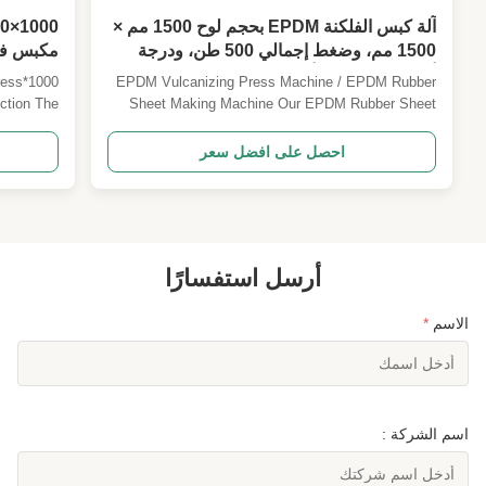
آلة كبس الفلكنة EPDM بحجم لوح 1500 مم ×
1500 مم، وضغط إجمالي 500 طن، ودرجة
أوتوماتيكية PLC أو يدوية
EPDM Vulcanizing Press Machine / EPDM Rubber
ختم محر
ction The
Sheet Making Machine Our EPDM Rubber Sheet
ing Press
Making Machine represents a complete production
gine seals
line solution for manufacturing high-quality EPDM
احصل على افضل سعر
re precise
sheets used in roofing, pond liners, gaskets, and
controlled
automotive seals. This sophisticated system
ressure ...
transforms raw ...
أرسل استفسارًا
الاسم
*
اسم الشركة :