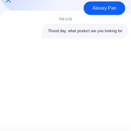
معلومات عنا
Alexey Pan
المنتجات
اتصل بنا
4:05 PM
فئات
Good day, what product are you looking for?
آلة ضغط الكبريت المطاطية
آلة خلط المطاط
آلة تبريد المطاط الدفعة
آلة صنع إطارات الدراجات النارية
آلة عجن المطاط
اتصل بنا
هاتف: 00-86-15154222850
بريد إلكتروني:
info@beishunchina.com
إضافة إضافة: 338 طريق مينغسي، حي هوانغداو، تشينغداو الصين،
الرمز البريدي: 266400