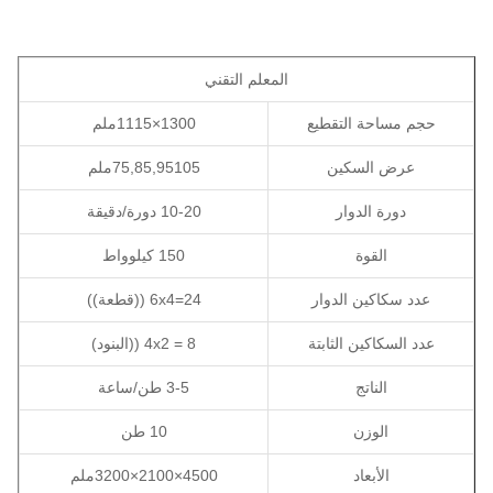
المعلم التقني
حجم مساحة التقطيع
1300×1115ملم
عرض السكين
75,85,95105ملم
دورة الدوار
10-20 دورة/دقيقة
القوة
150 كيلوواط
عدد سكاكين الدوار
6x4=24 ((قطعة))
عدد السكاكين الثابتة
4x2 = 8 ((البنود)
الناتج
3-5 طن/ساعة
الوزن
10 طن
الأبعاد
4500×2100×3200ملم