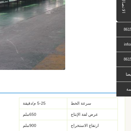
الاتصال
861
inf
861
بعنا
مة
سرعة الخط
5-25 م/دقيقة
عرض لفة الإنتاج
650ملم
ارتفاع الاستخراج
900ملم