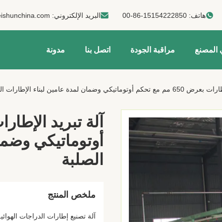
هاتف:
00-86-15154222850
البريد الإلكتروني:
ishunchina.com
 المصنع
مراقبة الجودة
اتصل بنا
مدونة
ماتيكي وضمان لمدة عامين لبناء الإطارات الصلبة
أوتوماتيكي وضما
الصلبة
ملخص المنتج