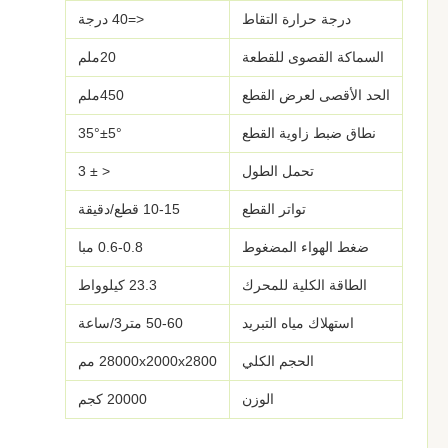
درجة حرارة التقاط
<=40 درجة
السماكة القصوى للقطعة
20ملم
الحد الأقصى لعرض القطع
450ملم
نطاق ضبط زاوية القطع
35°±5°
تحمل الطول
< ± 3
تواتر القطع
10-15 قطع/دقيقة
ضغط الهواء المضغوط
0.6-0.8 مبا
الطاقة الكلية للمحرك
23.3 كيلوواط
استهلاك مياه التبريد
50-60 متر3/ساعة
الحجم الكلي
28000x2000x2800 مم
الوزن
20000 كجم