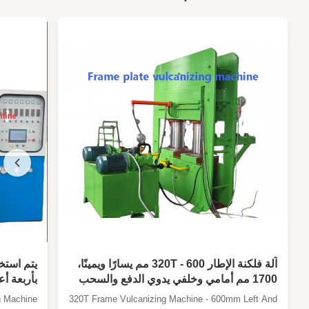
آلة فلكنة الإطار 320T - 600 مم يسارًا ويمينًا،
يتم استخ
1700 مم أمامي وخلفي يدوي الدفع والسحب
بأربعة أ
آلة تشكيل بالضغط الساخن
مع لوحة س
g Machine
320T Frame Vulcanizing Machine - 600mm Left And