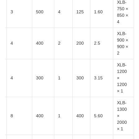
XLB-
750 ×
3
500
4
125
1.60
850 ×
4
XLB-
900 ×
4
400
2
200
2.5
900 ×
2
XLB-
1200
2300
4
300
1
300
3.15
×
1200
× 1
XLB-
1300
8
400
1
400
5.60
×
2000
× 1