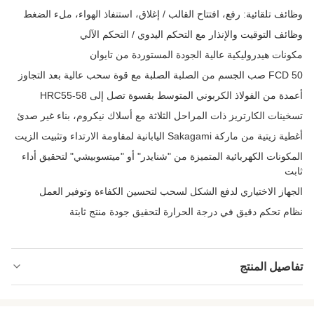
وظائف تلقائية: رفع، افتتاح القالب / إغلاق، استنفاذ الهواء، ملء الضغط
وظائف التوقيت والإنذار مع التحكم اليدوي / التحكم الآلي
مكونات هيدروليكية عالية الجودة المستوردة من تايوان
FCD 50 صب الجسم من الصلبة الصلبة مع قوة سحب عالية بعد التجاوز
أعمدة من الفولاذ الكربوني المتوسط بقسوة تصل إلى HRC55-58
تسخينات الكارتريز ذات المراحل الثلاثة مع أسلاك نيكروم، بناء غير صدئ
أغطية زيتية من ماركة Sakagami اليابانية لمقاومة الارتداء وتثبيت الزيت
المكونات الكهربائية المتميزة من "شنايدر" أو "ميتسوبيشي" لتحقيق أداء
ثابت
الجهاز الاختياري لدفع الشكل لسحب لتحسين الكفاءة وتوفير العمل
نظام تحكم دقيق في درجة الحرارة لتحقيق جودة منتج ثابتة
تفاصيل المنتج
Type:
التحكم PLC