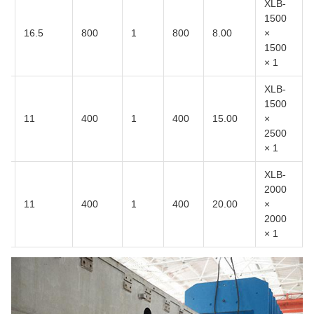
XLB-
1500
16.5
800
1
800
8.00
×
1500
× 1
XLB-
1500
11
400
1
400
15.00
×
2500
× 1
XLB-
2000
11
400
1
400
20.00
×
2000
× 1