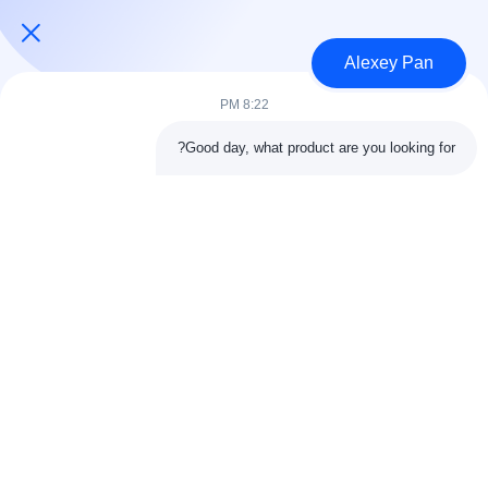
مسكن
معلومات عنا
Alexey Pan
المنتجات
اتصل بنا
8:22 PM
فئات
Good day, what product are you looking for?
آلة ضغط الكبريت المطاطية
آلة خلط المطاط
آلة تبريد المطاط الدفعة
آلة صنع إطارات الدراجات النارية
آلة عجن المطاط
اتصل بنا
هاتف: 00-86-15154222850
بريد إلكتروني:
info@beishunchina.com
إضافة إضافة: 338 طريق مينغسي، حي هوانغداو، تشينغداو الصين،
الرمز البريدي: 266400