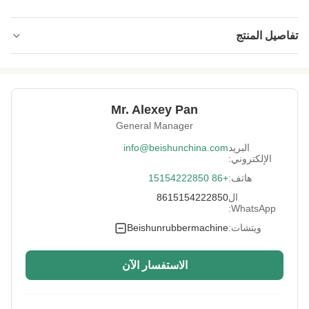
تفاصيل المنتج
Type:
دفعة من آلة التبريد
Key Selling Points:
تلقائي
Mr. Alexey Pan
Driven Type:
كهربائي
General Manager
Voltage:
طلب العميل
البريد
info@beishunchina.com
الإلكتروني:
Rubber Sheet
3-16 ملم
هاتف:
+86 15154222850
Thickness:
ال
8615154222850
Adapted Max.
وفقا لمتطلبات العملاء
WhatsApp:
Rubber Sheet
Width:
ويتشات:
Beishunrubbermachine
High Light:
PLC دفعة من آلة التبريد المطاطية SGS
,
ISO دفعة من آلة التبريد المطاطية SGS
,
الاستفسار الآن
SGS المطاطي مجمع فيلم دفعة من برودة