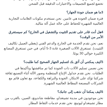
تخضع لجميع التجميعات والاختبارات الدقيقة قبل الشحن
3ما هو ضمان جودة الجهاز؟
فترة ضمان الجودة هي عامين. نحن نستخدم مكونات العلامات التجارية
العالمية الشهيرة للحفاظ على حالة عمل آلة مثالية.
4هل أنت قادر على تقديم التثبيت والتشغيل في الخارج؟ كم سيستغرق
الأمر من الوقت؟
نعم، نحن نقدم الخدمة في الخارج والدعم الفني (يغطي العميل تكاليف
التثبيت). تستغرق الآلات الصغيرة عادة 3-5 أيام، في حين تستغرق المصانع
الكبيرة حوالي 30 يومًا.
5كيف يمكنني أن أثق بك لتسليم الجهاز الصحيح كما طلبت؟
نحن نضمن تسليم الآلات ذات الجودة كما تم مناقشتها وتأكيدها في
الطلبات. نحن نقدم جداول الإنتاج المنتظمة وصور الآلة أثناء التصنيع.ثقافة
شركتنا تؤكد على الابتكار، الجودة والنزاهة والكفاءة، مع تعاون قائم مع
الشركات المصنعة المطاط العالمية الشهيرة.
6كيف يمكننا أن نذهب إلى جانبك؟
نحن موجودون في مدينة تشينغداو، مقاطعة شاندونغ، الصين، بالقرب من
مطار تشينغداو ليوتينغ. نحن نقدم خدمات التقاط المطار.