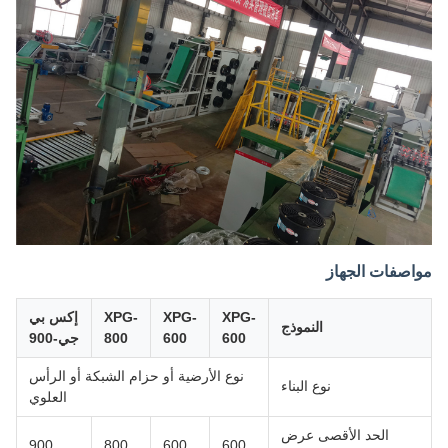
مواصفات الجهاز
XPG-
XPG-
XPG-
إكس بي
النموذج
600
600
800
جي-900
نوع الأرضية أو حزام الشبكة أو الرأس
نوع البناء
العلوي
الحد الأقصى عرض
900
800
600
600