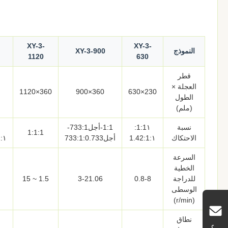
XY-3-
XY-3-
النموذج
XY-3-900
1120
630
قطر
العجلة ×
360×1120
360×900
230×630
الطول
(ملم)
نسبة
1:1١:
1:1-أجل733:1-
1:1:1
الاحتكاك
١:1.42:1
أجل733:1:0.733
١:1.383:1.3831:1.383:1
السرعة
الخطية
للدراجة
0.8-8
3-21.06
1.5 ~ 15
الوسطى
(r/min)
نطاق