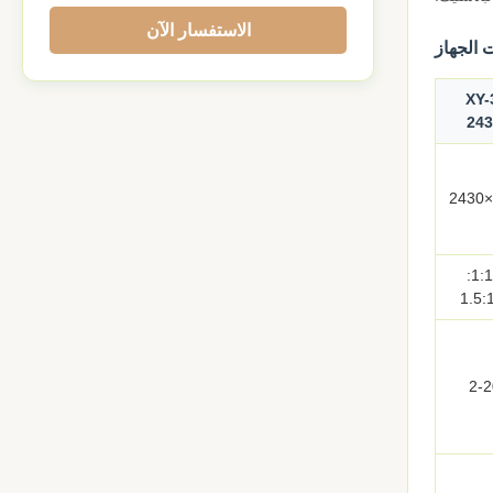
الاستفسار الآن
 الجهاز
XY-
243
1:1١:
2-2