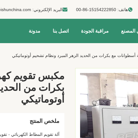
هاتف:
00-86-15154222850
البريد الإلكتروني:
ishunchina.com
 المصنع
مراقبة الجودة
اتصل بنا
مدونة
 أسطوانات مع بكرات من الحديد الزهر المبرد ونظام تشحيم أوتوماتيكي
مكبس تقويم كهرب
بكرات من الحديد
أوتوماتيكي
ملخص المنتج