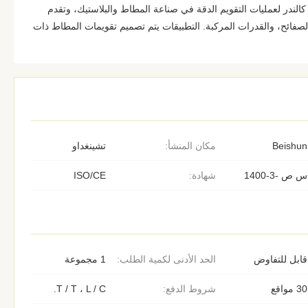
الندر لعمليات التقويم الدقة في صناعة المطاط والبلاستيك، وتقدم
لصفائح، والقدرات المركبة. التطبيقات يتم تصميم تقويمات المطاط ذات
Beishun
مكان المنشأ:
تشينغداو
س ص -3-1400
شهادة:
ISO/CE
قابل للتفاوض
الحد الأدنى لكمية الطلب:
1 مجموعة
30 مواقع
شروط الدفع:
T / T ، L / C.