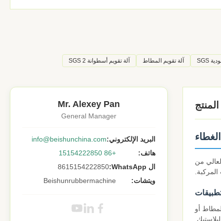
ة SGS
آلة تقويم المطاط
آلة تقويم أسطوانة SGS 2
Mr. Alexey Pan
لمنتج
General Manager
الغطاء
البريد الإلكتروني:
info@beishunchina.com
هاتف:
+86 15154222850
العالي من
ال WhatsApp:
8615154222850
المركبة.
ويتشات:
Beishunrubbermachine
تطبيقات
لمطاط أو
لبلاستيك.