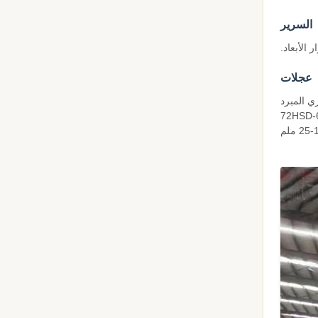
السرير
 الأبعاد.
عجلات
ري المبرد