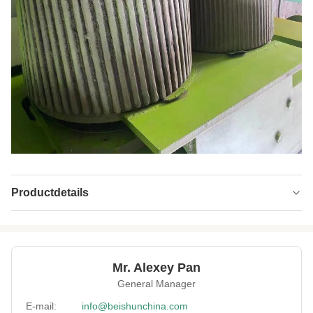
Productdetails
High Light:
Automatische Afvalband
Recyclingsmachine
,
Afvalband SGS Beishun van de
Mr. Alexey Pan
Recyclingsmachine
,
SGS Rubber Recyclingsmachine Beishun
General Manager
E-mail:
info@beishunchina.com