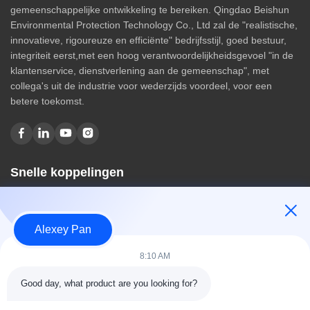
gemeenschappelijke ontwikkeling te bereiken. Qingdao Beishun
Environmental Protection Technology Co., Ltd zal de "realistische,
innovatieve, rigoureuze en efficiënte" bedrijfsstijl, goed bestuur,
integriteit eerst,met een hoog verantwoordelijkheidsgevoel "in de
klantenservice, dienstverlening aan de gemeenschap", met
collega's uit de industrie voor wederzijds voordeel, voor een
betere toekomst.
Snelle koppelingen
Huis
Over ons
Alexey Pan
producten
Contacteer ons
8:10 AM
Categorieën
Good day, what product are you looking for?
Rubberen vulcaniseerpersmachine