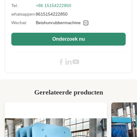
Tel.:
+86 15154222850
whatsappen:
8615154222850
Wechat:
Beishunrubbermachine
Onderzoek nu
Gerelateerde producten