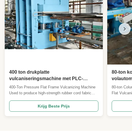
400 ton drukplatte
80-ton k
vulcaniseringsmachine met PLC-
volautom
besturing en 200 mm plaatkloof voor
vulkanis
400-Ton Pressure Flat Frame Vulcanizing Machine
80-ton Colu
rubber cord fabric sandwich sheets
Used to produce high-strength rubber cord fabric
Flat Vulcan
sandwich rubber sheets for demanding industrial
Capabilitie
applications. Understanding Rubber Cord Fabric
precision PL
Krijg Beste Prijs
Sandwich Sheets This is not a simple rubber sheet
machine is 
but a reinforced composite laminate with a specific
hydraulic mo
...
applications