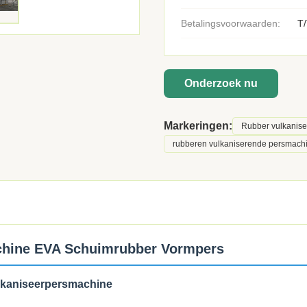
Betalingsvoorwaarden:
T/
Onderzoek nu
Markeringen:
Rubber vulkanis
rubberen vulkaniserende persmachi
chine EVA Schuimrubber Vormpers
lkaniseerpersmachine