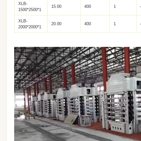
XLB-
15.00
400
1
1500*2500*1
XLB-
20.00
400
1
2000*2000*1