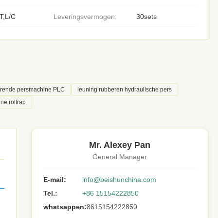
T,L/C
Leveringsvermogen:
30sets
erende persmachine PLC
leuning rubberen hydraulische pers
ne roltrap
Mr. Alexey Pan
General Manager
E-mail:
info@beishunchina.com
Tel.:
+86 15154222850
whatsappen:
8615154222850