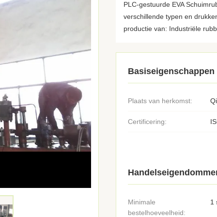
PLC-gestuurde EVA Schuimrub
verschillende typen en drukke
productie van: Industriële rubb
Basiseigenschappen
Plaats van herkomst:
Q
Certificering:
I
Handelseigendomme
Minimale
1 
bestelhoeveelheid: