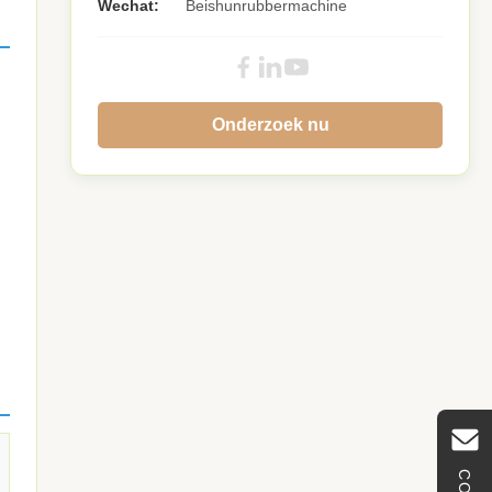
Wechat:
Beishunrubbermachine
Onderzoek nu