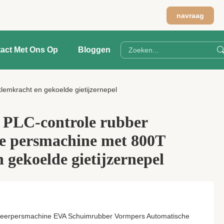
navraag
act Met Ons Op
Bloggen
emkracht en gekoelde gietijzernepel
 PLC-controle rubber
de persmachine met 800T
 gekoelde gietijzernepel
seerpersmachine EVA Schuimrubber Vormpers Automatische