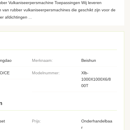
ber Vulkaniseerpersmachine Toepassingen Wij leveren
n van rubber vulkaniseerpersmachines die geschikt zijn voor de
er afdichtingen ...
ingdao
Merknaam:
Beishun
SO/CE
Modelnummer:
Xlb-
1000X1000X6/8
00T
n
set
Prijs:
Onderhandelbaa
r