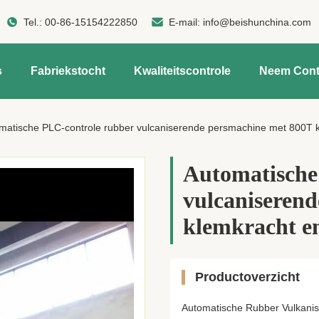
Tel.:
00-86-15154222850
E-mail:
info@beishunchina.com
s
Fabriekstocht
Kwaliteitscontrole
Neem Cont
matische PLC-controle rubber vulcaniserende persmachine met 800T kl
Automatische
vulcaniseren
klemkracht en
Productoverzicht
Automatische Rubber Vulkani