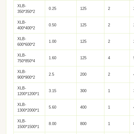
XLB-
0.25
125
2
350*350*2
XLB-
0.50
125
2
400*400*2
XLB-
1.00
125
2
600*600*2
XLB-
1.60
125
4
750*850*4
XLB-
2.5
200
2
900*900*2
XLB-
3.15
300
1
1200*1200*1
XLB-
5.60
400
1
1300*2000*1
XLB-
8.00
800
1
1500*1500*1