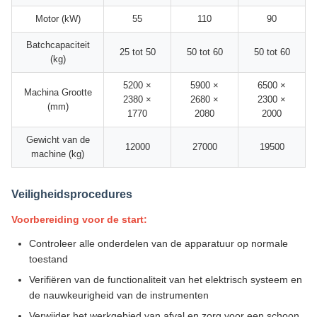
Motor (kW)
55
110
90
Batchcapaciteit
25 tot 50
50 tot 60
50 tot 60
(kg)
5200 ×
5900 ×
6500 ×
Machina Grootte
2380 ×
2680 ×
2300 ×
(mm)
1770
2080
2000
Gewicht van de
12000
27000
19500
machine (kg)
Veiligheidsprocedures
Voorbereiding voor de start:
Controleer alle onderdelen van de apparatuur op normale
toestand
Verifiëren van de functionaliteit van het elektrisch systeem en
de nauwkeurigheid van de instrumenten
Verwijder het werkgebied van afval en zorg voor een schoon