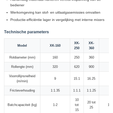
bediener
Werkomgeving kan stof- en uitlaatgasemissies omvatten
Productie-efficiëntie lager in vergelijking met interne mixers
Technische parameters
XK-
XK-
Model
XK-160
XK
250
360
Roldiameter (mm)
160
250
360
Rollengte (mm)
320
620
900
1
Voorrollijnsnelheid
9
15.1
16.25
1
(m/min)
Frictieverhouding
1:1.35
1:1.1
1:1.25
1
10
20 tot
Batchcapaciteit (kg)
1-2
tot
18-
25
15