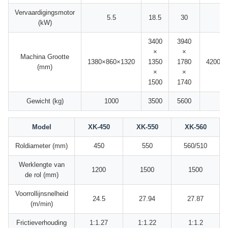
Vervaardigingsmotor
5.5
18.5
30
(kW)
3400
3940
×
×
Machina Grootte
1380×860×1320
1350
1780
4200×1
(mm)
×
×
1500
1740
Gewicht (kg)
1000
3500
5600
7
Model
XK-450
XK-550
XK-560
Roldiameter (mm)
450
550
560/510
Werklengte van
1200
1500
1500
de rol (mm)
Voorrollijnsnelheid
24.5
27.94
27.87
(m/min)
Frictieverhouding
1:1.27
1:1.22
1:1.2