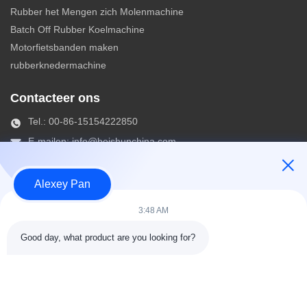
Rubber het Mengen zich Molenmachine
Batch Off Rubber Koelmachine
Motorfietsbanden maken
rubberknedermachine
Contacteer ons
Tel.: 00-86-15154222850
E-mailen:
info@beishunchina.com
Voeg toe Voeg: 338 Mingxi Road, Huangdao district, Qingdao
China, Postcode: 266400
Alexey Pan
3:48 AM
Copyright © 2022-2026 Qingdao Beishun Environmental Protection
Technology Co.,Ltd. . Alle rechten voorbehoudena. |
Sitemap
Good day, what product are you looking for?