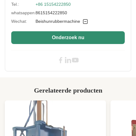
Tel.:
+86 15154222850
Brakes:
Hydraulische stuwremmen
whatsappen:
8615154222850
Service Overseas:
Voorraad
Wechat:
Beishunrubbermachine
Core Components:
PLC, Lager, Motor, bearbox
Onderzoek nu
Gear Box:
Verminder van snelheid met harde tanden
Max Roll Space:
16 mm
Rollerbearings:
NSK
Voltage:
380V of douane
Applicable
Rubberindustrie
Industries:
Gerelateerde producten
Speed Ratio:
1:1.27
High Light:
Open molen voor laag geprijsd rubber
,
Low Price rubber mixing mill
,
Gemaakte rubbermengmolen