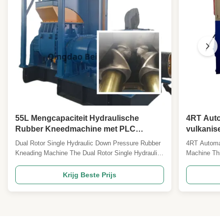
55L Mengcapaciteit Hydraulische
4RT Aut
Rubber Kneedmachine met PLC
vulkanis
Besturing voor Efficiënte
- Hete p
Dual Rotor Single Hydraulic Down Pressure Rubber
4RT Automat
Rubberverwerking
met unif
Kneading Machine The Dual Rotor Single Hydraulic
Machine Thi
Temperat
Pressure Rubber Kneading Machine is an essential
rapid heatin
schakelk
industrial equipment designed for mixing and
and complet
Krijg Beste Prijs
kneading rubber compounds with various additives
beschikb
and plastic
to achieve homogeneous mixtures. The hydraulic
Specificati
pressure ...
independent 