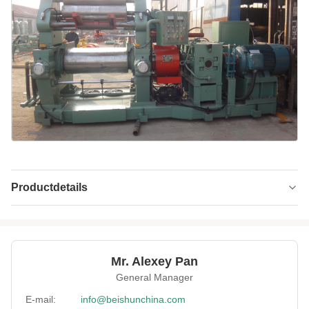
Productdetails
Use:
Het samenstellen van Rubber en Plastieken
Capacity:
30-40 kg per partij
Mr. Alexey Pan
Lubrication:
Automatisch vet
General Manager
Roll Speed Ratio:
1:1 of 1:1.17
E-mail:
info@beishunchina.com