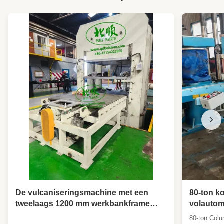
3d Printer Filament Extruder Machine
De vulcaniseringsmachine met een
80-ton k
tweelaags 1200 mm werkbankframe
volautom
maakt gebruik van een klemkracht van
vulkanis
80-ton Colu