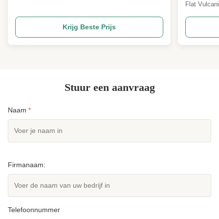
1000 ton voor warmpersende rubberen
Flat Vulcan
antisslippads.
Capabilitie
precision PL
Krijg Beste Prijs
machine is 
hydraulic mo
applications
Stuur een aanvraag
Naam
*
Firmanaam:
Telefoonnummer