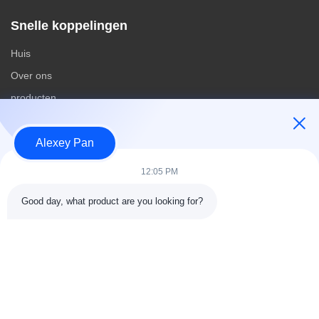
Snelle koppelingen
Huis
Over ons
producten
Contacteer ons
Alexey Pan
Categorieën
12:05 PM
Rubberen vulcaniseerpersmachine
Good day, what product are you looking for?
Rubber het Mengen zich Molenmachine
Batch Off Rubber Koelmachine
Motorfietsbanden maken
rubberknedermachine
Contacteer ons