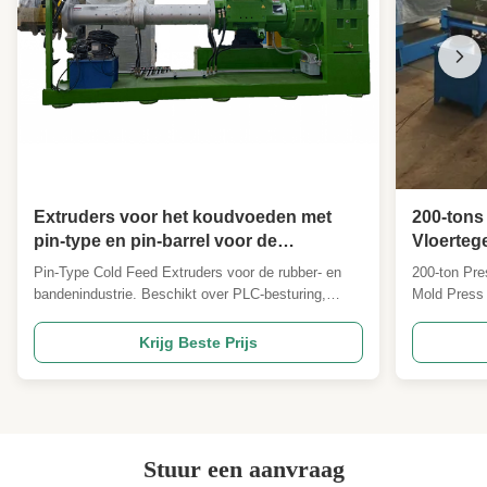
Extruders voor het koudvoeden met
200-tons
pin-type en pin-barrel voor de
Vloerteg
rubberplaat- en bandenloopindustrie
Output V
Pin-Type Cold Feed Extruders voor de rubber- en
200-ton Pre
bandenindustrie. Beschikt over PLC-besturing,
Mold Press 
motor van 180 kW, automatische bediening en
press is de
aanpasbare plaatformaten. Biedt superieure
rubber floor
Krijg Beste Prijs
slijtvastheid, efficiënt mengen, energiebesparingen
efficiency 
en ISO9001/CE-certificeringen voor wereldwijde
Breakdown 1
industriële toepassingen.
press ...
Stuur een aanvraag