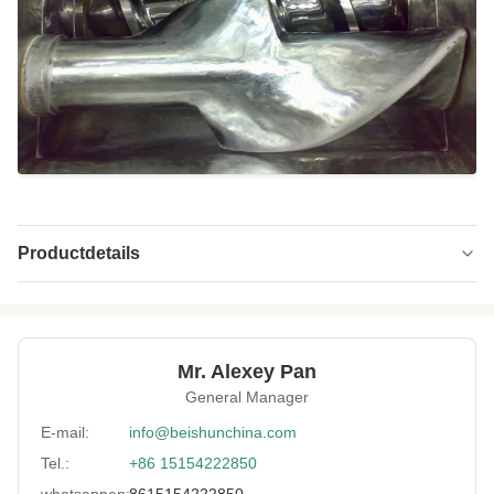
Productdetails
Applicable
Rubber
Industries:
Automatic Grade:
Automatisch
Mr. Alexey Pan
General Manager
Plc Brand:
Mitsubishi
E-mail:
info@beishunchina.com
Local Service
Qingdao China
Location:
Tel.:
+86 15154222850
whatsappen:
8615154222850