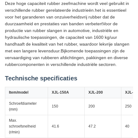
Deze hoge capaciteit rubber zeefmachine wordt veel gebruikt in
verschillende rubber gerelateerde industrieën.het is essentieel
voor het garanderen van onzuiverheidsvrij rubber dat de
duurzaamheid en prestaties van banden verbetertVoor de
productie van rubber slangen in automotive, industriële en
hydraulische toepassingen, de capaciteit van 1600 kg/uur
handhaaft de kwaliteit van het rubber, waardoor lekvrije slangen
met een langere levensduur.Bijkomende toepassingen zijn de
vervaardiging van rubberen afdichtingen, pakkingen en diverse
rubbercomponenten in verschillende industriële sectoren.
Technische specificaties
Item/model
XJL-150A
XJL-200
XJL-25
Schroefdiameter
150
200
250
(mm)
Max.
schroefsnelheid
41.6
47.2
40
(r/min)