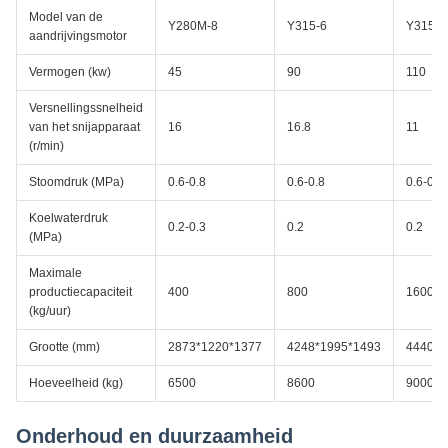
Model van de
Y280M-8
Y315-6
Y315L1
aandrijvingsmotor
Vermogen (kw)
45
90
110
Versnellingssnelheid
van het snijapparaat
16
16.8
11
(r/min)
Stoomdruk (MPa)
0.6-0.8
0.6-0.8
0.6-0.8
Koelwaterdruk
0.2-0.3
0.2
0.2
(MPa)
Maximale
productiecapaciteit
400
800
1600
(kg/uur)
Grootte (mm)
2873*1220*1377
4248*1995*1493
4440*1
Hoeveelheid (kg)
6500
8600
9000
Onderhoud en duurzaamheid