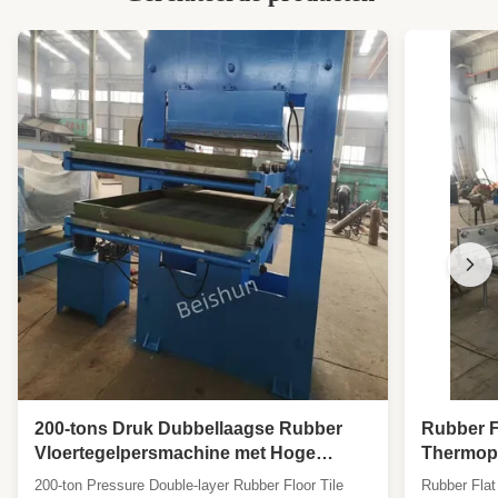
Size:
banden
Output Size:
5-100 oogmasjien
Final Powder Size:
0-1mm, 1-5mm, 10-30mm, 50-150mm
High Light:
5 ton auto-truck banden versnipper
,
High Power Car Truck Tire Shredder
,
High Power Tire Shredder
200-tons Druk Dubbellaagse Rubber
Rubber F
Vloertegelpersmachine met Hoge
Thermopl
Output Vormcapaciteit
Product 
200-ton Pressure Double-layer Rubber Floor Tile
Rubber Flat