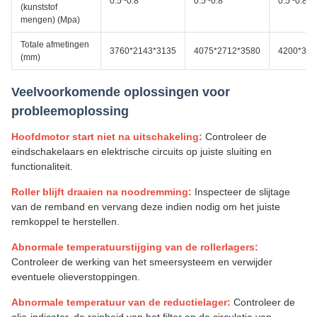
0.5~0.8
0.5~0.8
0.5~0.8
(kunststof
mengen) (Mpa)
Totale afmetingen
3760*2143*3135
4075*2712*3580
4200*340
(mm)
Veelvoorkomende oplossingen voor
probleemoplossing
Hoofdmotor start niet na uitschakeling:
Controleer de
eindschakelaars en elektrische circuits op juiste sluiting en
functionaliteit.
Roller blijft draaien na noodremming:
Inspecteer de slijtage
van de remband en vervang deze indien nodig om het juiste
remkoppel te herstellen.
Abnormale temperatuurstijging van de rollerlagers:
Controleer de werking van het smeersysteem en verwijder
eventuele olieverstoppingen.
Abnormale temperatuur van de reductielager:
Controleer de