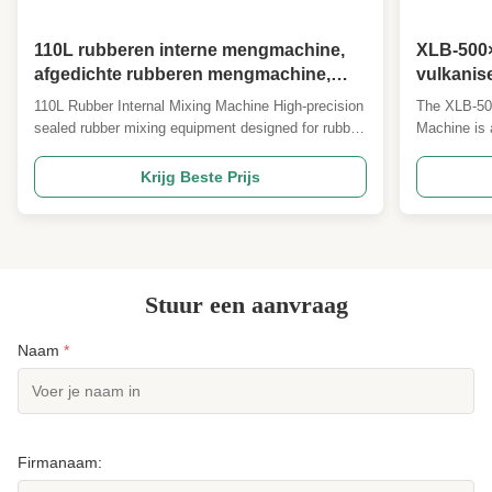
110L rubberen interne mengmachine,
XLB-500×
afgedichte rubberen mengmachine,
vulkanis
uiterst nauwkeurige mengapparatuur,
- One-st
110L Rubber Internal Mixing Machine High-precision
The XLB-50
rubber- en kunststofmengselmachine
hete pers
sealed rubber mixing equipment designed for rubber
Machine is 
vlakbedp
and plastic mixture applications with advanced
system featu
temperature control and material flow optimization.
operation. 
Krijg Beste Prijs
Manufacturer Expertise Qingdao Beishun
two clamping
Environmental Protection Technology Co., Ltd.
compact, ef
specializes in ...
...
Stuur een aanvraag
Naam
*
Firmanaam: