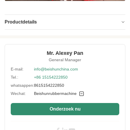
Productdetails
Operation Mode:
Handmatig/halfautomatisch/volautomatisch
Cooling Method:
Waterkoeling
Mr. Alexey Pan
Type:
Knedermachine
General Manager
Rotor:
Verchroomd of hardgelegeerd lassen
E-mail:
info@beishunchina.com
Tel.:
+86 15154222850
Service:
OEM ODM-koperslabel
whatsappen:
8615154222850
Batch Time:
5-10 minuten
Wechat:
Beishunrubbermachine
Usage:
Rubberproduct
Onderzoek nu
Colour:
aangepast
Speed:
0-40 tpm