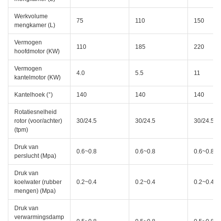
Werkvolume
75
110
150
mengkamer (L)
Vermogen
110
185
220
hoofdmotor (KW)
Vermogen
4.0
5.5
11
kantelmotor (KW)
Kantelhoek (°)
140
140
140
Rotatiesnelheid
rotor (voor/achter)
30/24.5
30/24.5
30/24.5
(tpm)
Druk van
0.6~0.8
0.6~0.8
0.6~0.8
perslucht (Mpa)
Druk van
koelwater (rubber
0.2~0.4
0.2~0.4
0.2~0.4
mengen) (Mpa)
Druk van
verwarmingsdamp