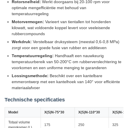
Rotorsnelheid:
Werkt doorgaans bij 20-100 rpm voor
optimale mengefficiëntie met behoud van
temperatuurregeling
Motorvermogen:
Varieert van tientallen tot honderden
kilowatt, wat voldoende koppel levert voor veeleisende
rubbercompounds
Werkdruk:
Verstelbaar druksysteem (meestal 0,6-0,8 MPa)
zorgt voor een goede fusie van rubber en additieven
Temperatuurregeling:
Handhaaft een nauwkeurig
temperatuurbereik van 50-200°C om rubberverslechtering te
voorkomen en een uniforme menging te garanderen
Lossingsmethode:
Beschikt over een kantelbare
emmerontwerp met een kantelhoek van 140° voor efficiënte
materiaalafvoer
Technische specificaties
Model
X(S)N-75*30
X(S)N-110*30
X(S)N-15
Totaal volume
175
250
325
mengkamer (L)