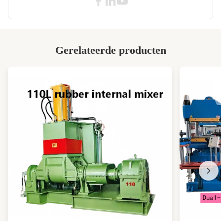
Voltage:
380V/415 of aangepast
Machine Type:
rubberen kneedmachine
Tilting Angle:
140°
Gerelateerde producten
Year:
2020
Technic:
Eigen professioneel ontwerp
High Light:
Vervaardiging met een capaciteit van 55 L
,
140° kantelhoek Rubber Interne Mixer
,
Waterkoeling Banbury-mixer