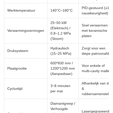
PID-gestuurd (±1°
Werktemperatuur
140°C~180°C
nauwkeurigheid)
25~50 kW
Snel verwarmen
(Elektrisch) /
Verwarmingsvermogen
met keramische
0,8~1,2 MPa
platen
(Stoom)
Hydraulisch
Zorgt voor een
Druksysteem
(15~25 MPa)
diepe patroonafdru
600*600 mm /
Voor enkele of
Plaatgrootte
1200*1200 mm
multi-cavity mallen
(Aanpasbaar)
Afhankelijk van dikt
3~8 minuten
Cyclustijd
&
per mat
rubbersamenstellin
Diamantgreep /
Verhoogde
Lasergegraveerde