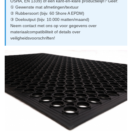
OSHA, EN 1339) of een kant-en-klare productielijn? Geef:
① Gewenste mat afmetingen/textuur
② Rubbersoort (bijv. 60 Shore A EPDM)
③ Doeloutput (bijv. 10.000 matten/maand)
Neem contact met ons op voor gegevens over
materiaalcompatibiliteit of details over
veiligheidsvoorschriften!