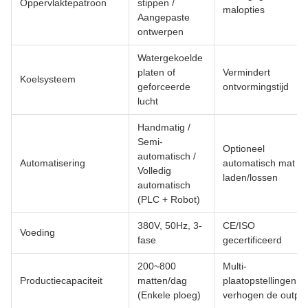
Oppervlaktepatroon
stippen /
malopties
Aangepaste
ontwerpen
Watergekoelde
platen of
Vermindert
Koelsysteem
geforceerde
ontvormingstijd
lucht
Handmatig /
Semi-
Optioneel
automatisch /
Automatisering
automatisch mat
Volledig
laden/lossen
automatisch
(PLC + Robot)
380V, 50Hz, 3-
CE/ISO
Voeding
fase
gecertificeerd
200~800
Multi-
Productiecapaciteit
matten/dag
plaatopstellingen
(Enkele ploeg)
verhogen de output