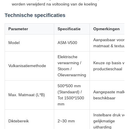
worden verwijderd na voltooiing van de koeling
Technische specificaties
Parameter
Specificatie
Opmerkingen
Aanpasbaar voor
Model
ASM-V500
matmaat & textuur
Elektrische
verwarming /
Keuze op basis van
Vulkanisatiemethode
Stoom /
productieschaal
Olieverwarming
500*500 mm
(Standaard) /
Aangepaste mallen
Max. Matmaat (L*B)
Tot 1500*1500
beschikbaar
mm
Instelbare druk voo
Diktebereik
2~30 mm
gelijkmatige
uitharding