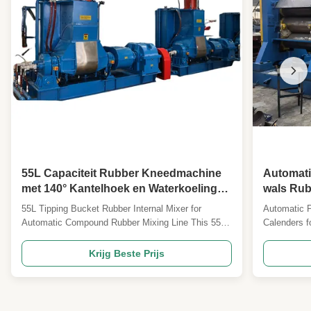
vulcaniserende persmachine
,
Elektrische verwarming Rubber heet
persen vormmachine
55L Capaciteit Rubber Kneedmachine
Automati
met 140° Kantelhoek en Waterkoeling
wals Ru
voor Automatische Rubbermenging
Gebruikt
55L Tipping Bucket Rubber Internal Mixer for
Automatic P
Productie
Automatic Compound Rubber Mixing Line This 55L
Calenders f
tipping bucket rubber internal mixer is designed for
Three-roll 
efficient compound rubber mixing in automated
engineered 
Krijg Beste Prijs
production lines, offering precise control and reliable
lines, offer
performance for industrial rubber processing ...
film quality
machine is .