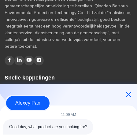
gemeenschappelijke ontwikkeling te bereiken. Qingdao Beishun
Environmental Protection Technology Co., Ltd zal de "realistische,
innovatieve, rigoureuze en efficiënte" bedrijfsstijl, goed bestuur,
integriteit eerst,met een hoog verantwoordelijkheidsgevoel "in de
klantenservice, dienstverlening aan de gemeenschap", met
collega's uit de industrie voor wederzijds voordeel, voor een
betere toekomst.
Snelle koppelingen
Huis
Over ons
Alexey Pan
producten
Contacteer ons
11:09 AM
Categorieën
Good day, what product are you looking for?
Rubberen vulcaniseerpersmachine