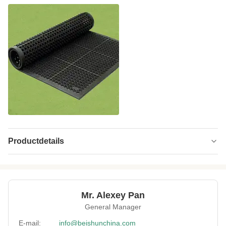
Productdetails
Power:
7.5-75KW
Main Motor Power:
11 kW
Mr. Alexey Pan
Customized
Ondersteuning maatwerk
General Manager
Services:
E-mail:
info@beishunchina.com