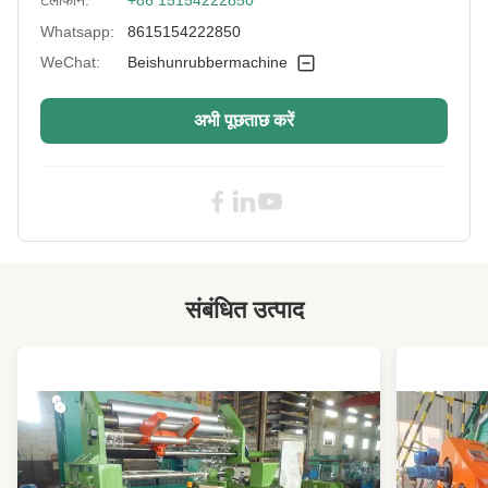
Warranty:
2 वर्ष
Whatsapp:
8615154222850
After-Sales
विदेशों में सेवा मशीनरी के लिए उपलब्ध इंजीनियर्स, फील्ड
WeChat:
Beishunrubbermachine
Service Provided:
रखरखाव और मरम्मत सेवा, वीडियो तकनीकी सहायता,
Control Way:
पीएलसी स्वत:
अभी पूछताछ करें
Name:
ट्यूब बनाने की मशीन
High Light:
5000 किग्रा स्वचालित टायर बनाने की मशीन
,
पीएलसी स्वचालित टायर बनाने की मशीन
,
पीएलसी टायर निर्माण मशीन
संबंधित उत्पाद