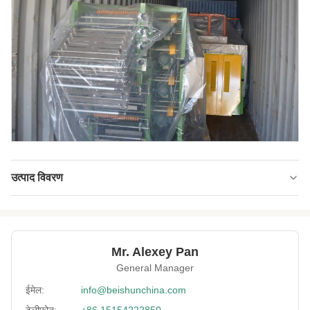
उत्पाद विवरण
Condition:
नया
Color:
हरा या नीला
Mr. Alexey Pan
Voltage:
ग्राहक अनुरोध
General Manager
Applicant:
मोटरसाइकिल/साइकिल/लाइट ट्यूब एक्सट्रूज़न लाइन
ईमेल:
info@beishunchina.com
टेलीफोन:
+86 15154222850