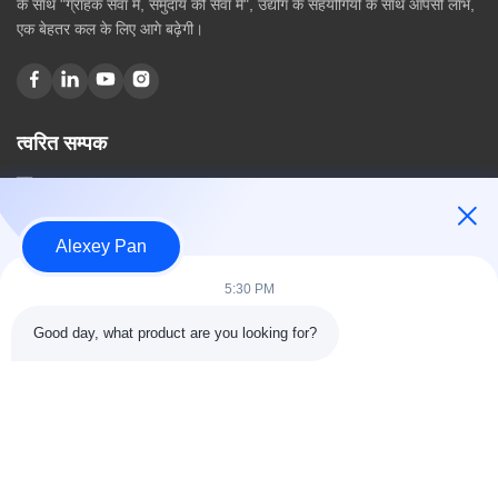
के साथ "ग्राहक सेवा में, समुदाय की सेवा में", उद्योग के सहयोगियों के साथ आपसी लाभ,
एक बेहतर कल के लिए आगे बढ़ेगी।
त्वरित सम्पक
घर
हमारे बारे में
उत्पादों
Alexey Pan
संपर्क करें
5:30 PM
श्रेणियाँ
Good day, what product are you looking for?
रबर वल्केनाइजिंग प्रेस मशीन
रबर मिक्सिंग मिल मशीन
बैच ऑफ रबर कूलिंग मशीन
मोटरसाइकिल टायर बनाने की मशीन
रबड़ Kneader मशीन