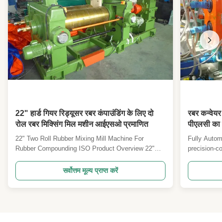
22" हार्ड गियर रिड्यूसर रबर कंपाउंडिंग के लिए दो
रबर कन्वेयर
रोल रबर मिक्सिंग मिल मशीन आईएसओ प्रमाणित
पीएलसी का 
सटीक-नियंत
22" Two Roll Rubber Mixing Mill Machine For
Fully Autom
किया जाता 
Rubber Compounding ISO Product Overview 22"
precision-c
Hardened Gear Reducer Two Roll Rubber Mixing
designed fo
Mill for professional rubber compounding
conveyor be
सर्वोत्तम मूल्य प्राप्त करें
applications. This industrial mixing mill is designed
exceptional
for efficient processing of rubber materials with
System Over
precision and ...
represents .