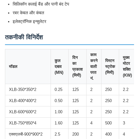
सिलिकॉन कलाई बैंड और पानी बंद टेप
रबर केबल और कंबल
इलेक्ट्रॉनिक इन्सुलेटर
तकनीकी विनिर्देश
काम
दिन
मुख्य
कुल
करने
पिस्टन
का
मोटर
मॉडल
दबाव
वाली
स्ट्रोक
प्रकाश
शक्ति
(MN)
परत
(मिमी)
(मिमी)
(KW)
नं.
XLB-350*350*2
0.25
125
2
250
2.2
XLB-400*400*2
0.50
125
2
250
2.2
XLB-600*600*2
1.00
125
2
250
2.2
XLB-750*850*4
1.60
125
4
500
3
एक्सएलबी-900*900*2
2.5
200
2
400
4