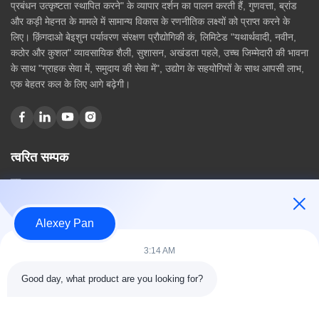
प्रबंधन उत्कृष्टता स्थापित करने" के व्यापार दर्शन का पालन करती हैं, गुणवत्ता, ब्रांड
और कड़ी मेहनत के मामले में सामान्य विकास के रणनीतिक लक्ष्यों को प्राप्त करने के
लिए। क़िंगदाओ बेइशुन पर्यावरण संरक्षण प्रौद्योगिकी कं, लिमिटेड "यथार्थवादी, नवीन,
कठोर और कुशल" व्यावसायिक शैली, सुशासन, अखंडता पहले, उच्च जिम्मेदारी की भावना
के साथ "ग्राहक सेवा में, समुदाय की सेवा में", उद्योग के सहयोगियों के साथ आपसी लाभ,
एक बेहतर कल के लिए आगे बढ़ेगी।
त्वरित सम्पक
घर
हमारे बारे में
उत्पादों
Alexey Pan
संपर्क करें
3:14 AM
श्रेणियाँ
Good day, what product are you looking for?
रबर वल्केनाइजिंग प्रेस मशीन
रबर मिक्सिंग मिल मशीन