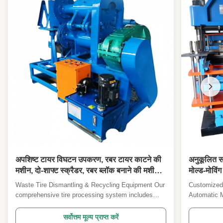
अपशिष्ट टायर विघटन उपकरण, रबर टायर काटने की
अनुकूलित स
मशीन, दो-शाफ्ट स्क्रैडर, रबर ब्लॉक बनाने की मशीन
मोल्ड-मोविंग
उपकरण
मशीन आर फं
Waste Tire Dismantling & Recycling Equipment Our
Customized
comprehensive tire processing system includes
Automatic M
rubber tire cutting machines, dual-shaft shredders,
Vulcanizing
and rubber block making equipment designed for
vulcanizing
सर्वोत्तम मूल्य प्राप्त करें