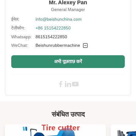
Mr. Alexey Pan
Unit Area
80 किलोग्राम/सेमी2
General Manager
Pressure:
ईमेल:
info@beishunchina.com
Voltage:
ग्राहक अनुरोध
टेलीफोन:
+86 15154222850
Clamping Force:
800t
Whatsapp:
8615154222850
After-Sales
विदेशों में सेवा मशीनरी के लिए उपलब्ध इंजीनियर्स, वीडियो
WeChat:
Beishunrubbermachine
Service Provided:
तकनीकी सहायता
अभी पूछताछ करें
High Light:
रबर वल्केनाइजिंग प्रेस मशीन, स्वचालित पीएलसी नियंत्रण
ईवा पॉमिंग रबर वल्केनाइजिंग प्रेस मशीन
High Light:
स्वचालित रबर वल्केनाइजिंग प्रेस मशीन
,
रबर वल्केनाइजिंग प्रेस मशीन ईवा फोमिंग
,
ईवा फोमिंग रबर मोल्डिंग प्रेस
संबंधित उत्पाद