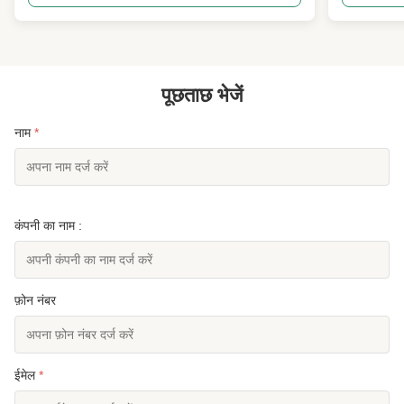
efficient waste tire recycling and material recovery.
chemical rea
Tire Cutting Machine Overview A specialized ...
hardening a
properties a
पूछताछ भेजें
नाम
*
कंपनी का नाम :
फ़ोन नंबर
ईमेल
*