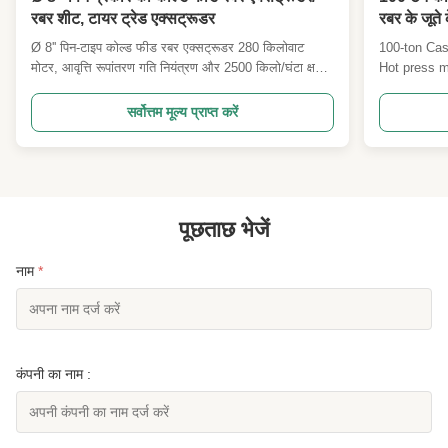
रबर शीट, टायर ट्रेड एक्सट्रूडर
रबर के जूते 
कार्य परतों 
Ø 8'' पिन-टाइप कोल्ड फीड रबर एक्सट्रूडर 280 किलोवाट
100-ton Cas
मोटर, आवृत्ति रूपांतरण गति नियंत्रण और 2500 किलो/घंटा क्षमता
Hot press m
के साथ। पारंपरिक एक्सट्रूडर की तुलना में 50% अधिक
four-column
आउटपुट और 35% कम ऊर्जा खपत के लिए पिन-टाइप कोल्ड-
Overview Ou
सर्वोत्तम मूल्य प्राप्त करें
फीड तकनीक की सुविधा है। ISO9001 और CE प्रमाणित,
press is spe
टायर ट्रेड, रबर शीट और सीलिंग स्ट्रिप्स के लिए उपयुक्त।
molding of 
...
पूछताछ भेजें
नाम
*
कंपनी का नाम :