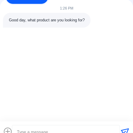
संपर्क करें
1:26 PM
श्रेणियाँ
Good day, what product are you looking for?
रबर वल्केनाइजिंग प्रेस मशीन
रबर मिक्सिंग मिल मशीन
बैच ऑफ रबर कूलिंग मशीन
मोटरसाइकिल टायर बनाने की मशीन
रबड़ Kneader मशीन
संपर्क करें
टेलीफोन: 00-86-15154222850
ईमेल:
info@beishunchina.com
जोड़ें जोड़ें: 338 मिंग्सी रोड, हुआंगदाओ जिला, क़िंगदाओ चीन, डाक कोडः
266400
Copyright © 2022-2026 Qingdao Beishun Environmental Protection
Technology Co.,Ltd. . सर्वाधिकार सुरक्षित। |
साइटमैप