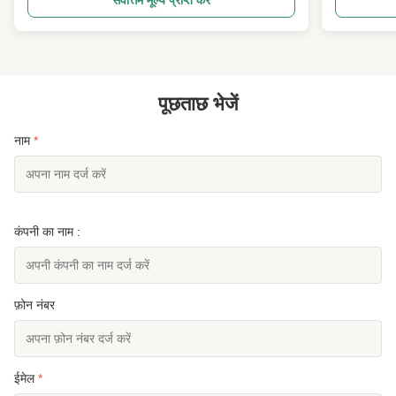
and plastic molding processes. Key Features &
efficient wa
Specifications 4RT Structure: Four-layer
Tire Cuttin
independent ...
पूछताछ भेजें
नाम
*
कंपनी का नाम :
फ़ोन नंबर
ईमेल
*