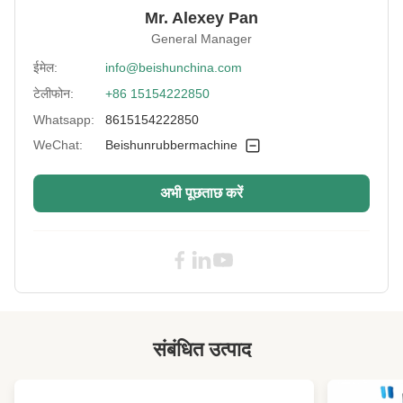
Location:
Mr. Alexey Pan
General Manager
Overtum Moter
2.2 kW
Power:
ईमेल:
info@beishunchina.com
Lift Speed:
9.5 मी/मिनट
टेलीफोन:
+86 15154222850
Whatsapp:
8615154222850
Service:
OEM ODM क्रेता लेबल
WeChat:
Beishunrubbermachine
Marketing Type:
नया
Cooling Method:
पानी
अभी पूछताछ करें
Mixing Capacity:
55 एल
Boosting Mode:
हाइड्रोलिक प्रणाली
Technic:
स्वयं पेशेवर डिजाइन
Type:
घुटने की मशीन
संबंधित उत्पाद
Control System:
पीएलसी
Color:
अनुकूलन