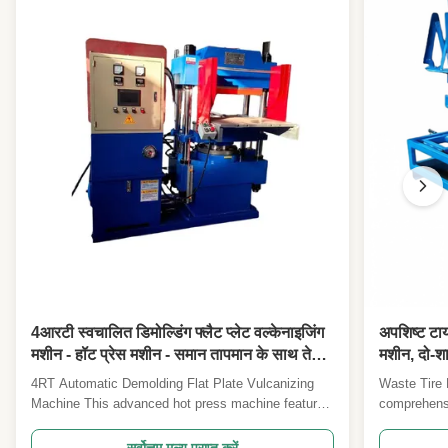
High Light:
सिंगल हाइड्रोलिक रबर कटिंग मशीन
,
डबल रोटर रबर घुमावदार मशीन
,
हाइड्रोलिक डाउन प्रेशर रबर कटेज मशीन
4आरटी स्वचालित डिमोल्डिंग फ्लैट प्लेट वल्केनाइजिंग
अपशिष्ट टा
मशीन - हॉट प्रेस मशीन - समान तापमान के साथ तेजी
मशीन, दो-शा
से हीटिंग - विद्युत नियंत्रण बॉक्स द्वारा नियंत्रित
उपकरण
4RT Automatic Demolding Flat Plate Vulcanizing
Waste Tire 
तापमान - अनुकूलन योग्य प्रसंस्करण उपलब्ध
Machine This advanced hot press machine features
comprehensi
rapid heating with uniform temperature distribution
rubber tire 
and complete PLC control system for precise rubber
and rubber 
सर्वोत्तम मूल्य प्राप्त करें