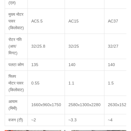
(एल)
मुख्य मोटर
पावर
AC5.5
AC15
AC37
(किलोवाट)
रोटर गति
(आर/
32/25.8
32/25
32/27
मिनट)
पलटा कोण
135
140
140
फ्लिप
मोटर पावर
0.55
1.1
1.5
(किलोवाट)
आयाम
1660x960x1750
2580x1300x2280
2630x1520x
(मिमी)
वजन (टी)
~2
~3.3
~4