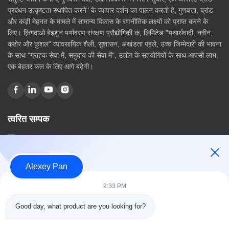
प्रबंधन उत्कृष्टता स्थापित करने" के व्यापार दर्शन का पालन करती हैं, गुणवत्ता, ब्रांड
और कड़ी मेहनत के मामले में सामान्य विकास के रणनीतिक लक्ष्यों को प्राप्त करने के
लिए। क़िंगदाओ बेइशुन पर्यावरण संरक्षण प्रौद्योगिकी कं, लिमिटेड "यथार्थवादी, नवीन,
कठोर और कुशल" व्यावसायिक शैली, सुशासन, अखंडता पहले, उच्च जिम्मेदारी की भावना
के साथ "ग्राहक सेवा में, समुदाय की सेवा में", उद्योग के सहयोगियों के साथ आपसी लाभ,
एक बेहतर कल के लिए आगे बढ़ेगी।
त्वरित सम्पक
घर
हमारे बारे में
उत्पादों
Alexey Pan
संपर्क करें
2:33 PM
श्रेणियाँ
Good day, what product are you looking for?
रबर वल्केनाइजिंग प्रेस मशीन