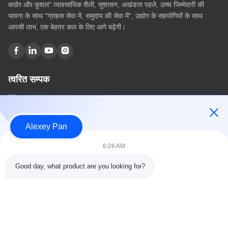
कठोर और कुशल" व्यावसायिक शैली, सुशासन, अखंडता पहले, उच्च जिम्मेदारी की
भावना के साथ "ग्राहक सेवा में, समुदाय की सेवा में", उद्योग के सहयोगियों के साथ
आपसी लाभ, एक बेहतर कल के लिए आगे बढ़ेगी।
त्वरित सम्पक
घर
हमारे बारे में
उत्पादों
Alexey Pan
संपर्क करें
6:26 AM
श्रेणियाँ
Good day, what product are you looking for?
रबर वल्केनाइजिंग प्रेस मशीन
रबर मिक्सिंग मिल मशीन
बैच ऑफ रबर कूलिंग मशीन
मोटरसाइकिल टायर बनाने की मशीन