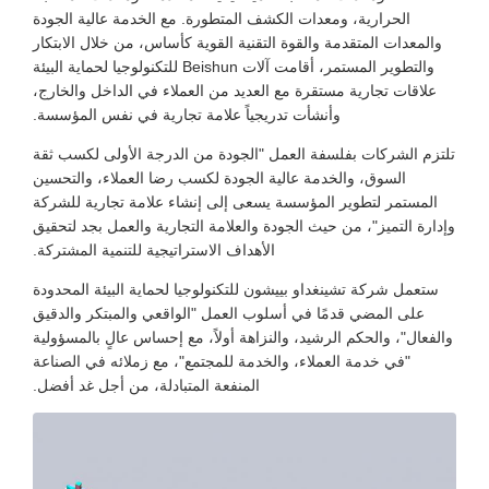
الحرارية، ومعدات الكشف المتطورة. مع الخدمة عالية الجودة
والمعدات المتقدمة والقوة التقنية القوية كأساس، من خلال الابتكار
والتطوير المستمر، أقامت آلات Beishun للتكنولوجيا لحماية البيئة
علاقات تجارية مستقرة مع العديد من العملاء في الداخل والخارج،
وأنشأت تدريجياً علامة تجارية في نفس المؤسسة.
تلتزم الشركات بفلسفة العمل "الجودة من الدرجة الأولى لكسب ثقة
السوق، والخدمة عالية الجودة لكسب رضا العملاء، والتحسين
المستمر لتطوير المؤسسة يسعى إلى إنشاء علامة تجارية للشركة
وإدارة التميز"، من حيث الجودة والعلامة التجارية والعمل بجد لتحقيق
الأهداف الاستراتيجية للتنمية المشتركة.
ستعمل شركة تشينغداو بييشون للتكنولوجيا لحماية البيئة المحدودة
على المضي قدمًا في أسلوب العمل "الواقعي والمبتكر والدقيق
والفعال"، والحكم الرشيد، والنزاهة أولاً، مع إحساس عالٍ بالمسؤولية
"في خدمة العملاء، والخدمة للمجتمع"، مع زملائه في الصناعة
المنفعة المتبادلة، من أجل غد أفضل.