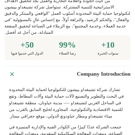
من حيث الجودة والعلامة التجارية والعمل بجد لتحقيق الأهداف
الاستراتيجية للتنمية المشتركة. ستواصل شركة تشينغداو بييشون
لتكنولوجيا حماية البيئة المحدودة أسلوب العمل "الواقعي والمبتكر والدقيق
والفعال"، والحكم الرشيد، والنزاهة أولاً، مع إحساس عالٍ بالمسؤولية "في
خدمة العملاء، وخدمة المجتمع"، مع الزملاء في الصناعة لتحقيق المنفعة
المتبادلة، من أجل غد أفضل.
50+
99%
10+
سنوات الخبرة
رضا العملاء
الدول التي خدموا فيها
Company Introduction
تشارك شركة تشينغداو بييشون للتكنولوجيا لحماية البيئة المحدودة
في البحث والتطوير والتصنيع لآلات حماية البيئة وآلات المطاط، وتقع
في الساحل الغربي لتشينغداو ---- مدينة جياونان، منطقة تشينغداو
للتنمية الاقتصادية والتكنولوجية، المجاورة لخليج السابق بالقرب من
ميناء تشينغداو ومطار جياودونغ الدولي، موقع جغرافي ممتاز.
جمعت الشركة عددًا كبيرًا من الكوادر الفنية والإدارية المتميزة في
الصناعة، ومعدات المعالجة الميكانيكية المتقدمة، ومعدات المعالجة