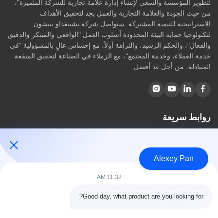
لتطوير المؤسسة والسعي لإنشاء إدارة علامة تجارية للشركة المتميزة"،
العلامات التجارية:
من حيث الجودة والعلامة التجارية والعمل بجد لتحقيق الأهداف
بيشون
الاستراتيجية للتنمية المشتركة. ستواصل شركة تشينغداو بييشون
عدد الموظفين:
لتكنولوجيا حماية البيئة المحدودة أسلوب العمل "الواقعي والمبتكر والدقيق
50~40
والفعال"، والحكم الرشيد، والنزاهة أولاً، مع إحساس عالٍ بالمسؤولية "في
خدمة العملاء، وخدمة المجتمع"، مع الزملاء في الصناعة لتحقيق المنفعة
المبيعات السنوية:
المتبادلة، من أجل غد أفضل.
6 million-6,500,000
سنة التأسيس:
2010
الصادرات:
روابط سريعة
90% - 100%
مسكن
خدم العملاء:
معلومات عنا
60
Alexey Pan
المنتجات
جودة عالية:
اتصل بنا
11:32 AM
ختم الثقة ، فحص الائتمان ، RoSH وتقييم قدرة المورد. الشركة لديها
نظام صارم لمراقبة الجودة ومختبر اختبار احترافي.
فئات
Good day, what product are you looking for?
التنمية:
آلة ضغط الكبريت المطاطية
فريق تصميم محترف داخلي و ورشة عمل الآلات المتقدمة يمكننا