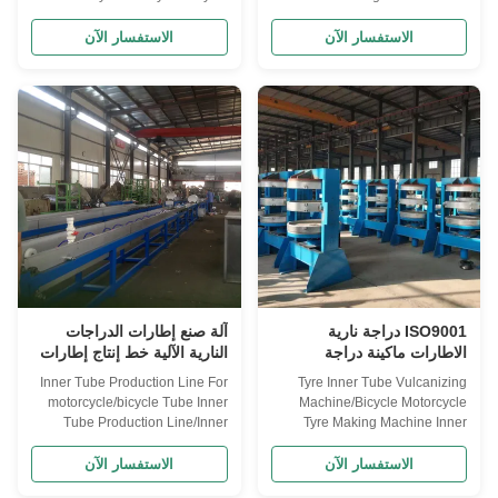
Inner Tube Vulcanizer Applicant
Vulcanizing Press machine
For various bicycle, motorcycle
Application Used for automatic
الاستفسار الآن
الاستفسار الآن
tube curing, except man
shaping and vulcanzation of
operated tube operating and
tires during the production
removal, the entitle curing
process of bicycle, electric car,
process is automatically
motorcycle cover tires, and ATV
controlled. Structure feature:
tires, replacing the wind(water)
One-layer ...
tire ...
ISO9001 دراجة نارية
آلة صنع إطارات الدراجات
الاطارات ماكينة دراجة
النارية الآلية خط إنتاج إطارات
الاطارات آلة الكبريت
الدراجات النارية ISO9001
Inner Tube Production Line For
Tyre Inner Tube Vulcanizing
motorcycle/bicycle Tube Inner
Machine/Bicycle Motorcycle
Tube Production Line/Inner
Tyre Making Machine Inner
Tube Extrusion Line Applicant
Tube Vulcanizing Machine
Mainly used for production of
Applicant For various bicycle,
الاستفسار الآن
الاستفسار الآن
inner tube with rubber base tube
motorcycle tube curing, except