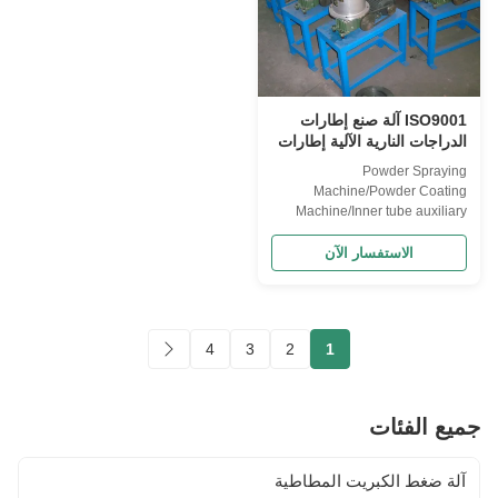
ISO9001 آلة صنع إطارات
الدراجات النارية الآلية إطارات
مسحوق رش آلة مسحوق
Powder Spraying
أخضر
Machine/Powder Coating
Machine/Inner tube auxiliary
equipment/Tire Powder
spraying machine Main
الاستفسار الآن
Parameter working medium
Talcum powder or other dry
powder isolation working
pressure 0.2-0.4Mpa motor
4
3
2
1
power 0.55kw overall size
800x500x850mm This machine
is the auxiliary equipment for ...
جميع الفئات
آلة ضغط الكبريت المطاطية