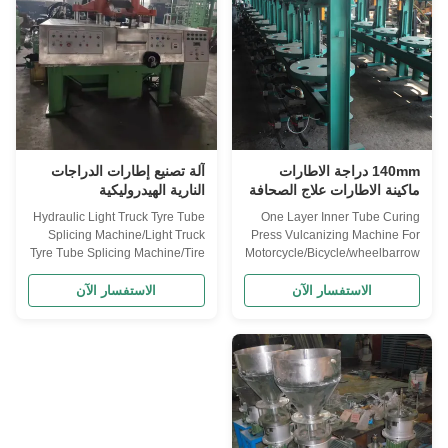
for ...
hand...
140mm دراجة الاطارات
آلة تصنيع إطارات الدراجات
ماكينة الاطارات علاج الصحافة
النارية الهيدروليكية
لعربة دراجة نارية
Hydraulic Light Truck Tyre Tube
One Layer Inner Tube Curing
Splicing Machine/Light Truck
Press Vulcanizing Machine For
Tyre Tube Splicing Machine/Tire
Motorcycle/Bicycle/wheelbarrow
Tube Jointing Machine
tire-curing press vulcanizer
Applicant 1. The machine is
Applicant For various bicycle,
الاستفسار الآن
الاستفسار الآن
mainly used to splice the inner
motorcycle tube curing, except
tube of automobile, motorcycle
man operated tube operating
bicycle, It features high
and removal, the entitle curing
efficiency and lower labor. 2. It is
process is automatically
equipped with advanced ...
controlled. Structure feature:
One...