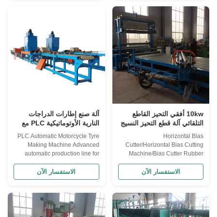
valve, also can be used for
man operated tube operating
common valve of bicycle,
and removal, the entire curing
motorcycle, car, truck inner tube
process is automatically
production. Structure features: ...
controlled. Structure feature:
LLN-25/2 two...
10kw أفقي التحيز القاطع
آلة صنع إطارات الدراجات
التلقائي آلة قطع التحيز النسيج
النارية الأوتوماتيكية PLC مع
محرك سيرفو وضمان لمدة
PLC Automatic Motorcycle Tyre
Horizontal Bias
عامين
Making Machine Advanced
Cutter/Horizontal Bias Cutting
automatic production line for
Machine/Bias Cutter Rubber
motorcycle tire inner tube
Cutter Machine/Fabric Cord
manufacturing with PLC control
Cutting Machine Applicant Cut
الاستفسار الآن
الاستفسار الآن
system. Product Overview This
the rubber coated cord, canvas,
automatic motorcycle tire inner
cloth, fine cloth after friction into
tube production line features
specific width and angle. After
precision servo motor control
cut, the canvas(curtain) fabric is
and comprehensive automation
turn up after connection by