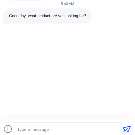
5:40 AM
श्रेणियाँ
Good day, what product are you looking for?
रबर वल्केनाइजिंग प्रेस मशीन
रबर मिक्सिंग मिल मशीन
बैच ऑफ रबर कूलिंग मशीन
मोटरसाइकिल टायर बनाने की मशीन
रबड़ Kneader मशीन
संपर्क करें
टेलीफोन: 00-86-15154222850
ईमेल:
info@beishunchina.com
जोड़ें जोड़ें: 338 मिंग्सी रोड, हुआंगदाओ जिला, क़िंगदाओ चीन, डाक कोडः
266400
Copyright © 2022-2026 Qingdao Beishun Environmental Protection
Technology Co.,Ltd. . सर्वाधिकार सुरक्षित। |
साइटमैप