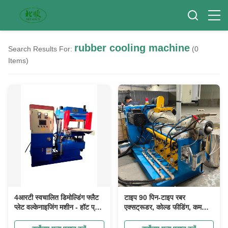
rubber cooling machine
Search Results For:
(0
Items)
4आरटी स्वचालित डिमोल्डिंग फ्लैट
टाइप 90 पिन-टाइप रबर
प्लेट वल्केनाइजिंग मशीन - हॉट प्रेस
एक्सट्रूडर, कोल्ड फीडिंग, कम
मशीन - समान तापमान के साथ तेजी
ऊर्जा खपत, चिंता मुक्त बिक्री के
से हीटिंग - विद्युत नियंत्रण बॉक्स
बाद सेवा।