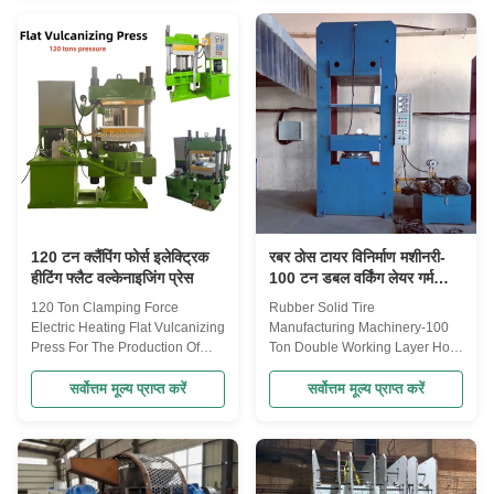
vulcanization of rubber
products. It is widely used in
laboratory research, product
development and small batch ...
120 टन क्लैंपिंग फोर्स इलेक्ट्रिक
रबर ठोस टायर विनिर्माण मशीनरी-
हीटिंग फ्लैट वल्केनाइजिंग प्रेस
100 टन डबल वर्किंग लेयर गर्म
प्रेसिंग मशीन-रबर पहिया उत्पादन
120 Ton Clamping Force
Rubber Solid Tire
उपकरण
Electric Heating Flat Vulcanizing
Manufacturing Machinery-100
Press For The Production Of
Ton Double Working Layer Hot
Conductive Rubber Ceramic
Pressing Machine-rubber Wheel
Parts A conductive rubber
Production Equipment Detailed
सर्वोत्तम मूल्य प्राप्त करें
सर्वोत्तम मूल्य प्राप्त करें
ceramic parts flat vulcanizing
explanation of solid tire
machine is a specialized device
vulcanizer Solid tires are mainly
used in the manufacturing
used in low-speed and high-
process of conductive rubber
load scenarios such as forklifts,
ceramic components. The
AGV trolleys, construction