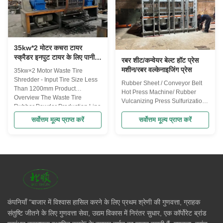
following is an ...
machinery, and ...
35kw*2 मोटर कचरा टायर
स्क्रैडर इनपुट टायर के लिए पानी
रबर शीट/कन्वेयर बेल्ट हॉट प्रेस
ठंडा के साथ आकार 1200 मिमी से
मशीन/रबर वल्केनाइजिंग प्रेस
35kw×2 Motor Waste Tire
कम
Shredder - Input Tire Size Less
Rubber Sheet / Conveyor Belt
Than 1200mm Product
Hot Press Machine/ Rubber
Overview The Waste Tire
Vulcanizing Press Sulfurization
Rubber Powder Production Line
unit for conveyor belts: This
is a comprehensive system
conveyor belt sulfurization
सर्वोत्तम मूल्य प्राप्त करें
सर्वोत्तम मूल्य प्राप्त करें
designed for efficient processing
machine is suitable for sulfiding
of waste tires into high-quality
ordinary conveyor belts, nylon
rubber powder. This complete
conveyor belts, PVC conveyor
line integrates multiple
belts, steel wire rope conveyor
specialized equipment ...
belts and other parallel core ...
कंपनियाँ "बाजार में विश्वास हासिल करने के लिए प्रथम श्रेणी की गुणवत्ता, ग्राहक
संतुष्टि जीतने के लिए गुणवत्ता सेवा, उद्यम विकास में निरंतर सुधार, एक कॉर्पोरेट ब्रांड