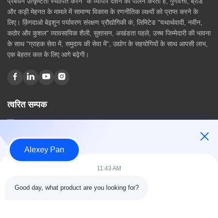
प्रबंधन उत्कृष्टता स्थापित करने" के व्यापार दर्शन का पालन करती हैं, गुणवत्ता, ब्रांड
और कड़ी मेहनत के मामले में सामान्य विकास के रणनीतिक लक्ष्यों को प्राप्त करने के
लिए। क़िंगदाओ बेइशुन पर्यावरण संरक्षण प्रौद्योगिकी कं, लिमिटेड "यथार्थवादी, नवीन,
कठोर और कुशल" व्यावसायिक शैली, सुशासन, अखंडता पहले, उच्च जिम्मेदारी की भावना
के साथ "ग्राहक सेवा में, समुदाय की सेवा में", उद्योग के सहयोगियों के साथ आपसी लाभ,
एक बेहतर कल के लिए आगे बढ़ेगी।
त्वरित सम्पक
घर
हमारे बारे में
उत्पादों
Alexey Pan
संपर्क करें
11:43 AM
श्रेणियाँ
Good day, what product are you looking for?
रबर वल्केनाइजिंग प्रेस मशीन
रबर मिक्सिंग मिल मशीन