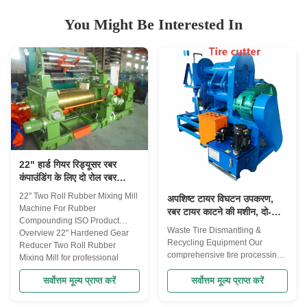
You Might Be Interested In
22" हार्ड गियर रिड्यूसर रबर
कंपाउंडिंग के लिए दो रोल रबर
मिक्सिंग मिल मशीन आईएसओ
22" Two Roll Rubber Mixing Mill
अपशिष्ट टायर विघटन उपकरण,
प्रमाणित
Machine For Rubber
रबर टायर काटने की मशीन, दो-
Compounding ISO Product
शाफ्ट स्क्रैडर, रबर ब्लॉक बनाने की
Waste Tire Dismantling &
Overview 22" Hardened Gear
मशीन उपकरण
Recycling Equipment Our
Reducer Two Roll Rubber
comprehensive tire processing
Mixing Mill for professional
system includes rubber tire
rubber compounding
cutting machines, dual-shaft
सर्वोत्तम मूल्य प्राप्त करें
सर्वोत्तम मूल्य प्राप्त करें
applications. This industrial
shredders, and rubber block
mixing mill is designed for
making equipment designed for