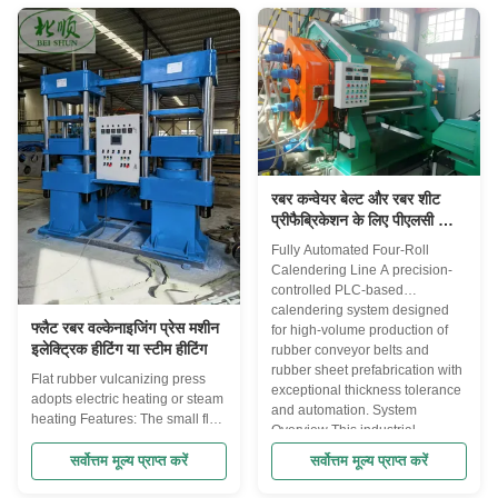
efficient processing of rubber
efficient waste tire recycling and
materials with precision and ...
material recovery. Tire Cutting
Machine Overview A
specialized ...
रबर कन्वेयर बेल्ट और रबर शीट
प्रीफैब्रिकेशन के लिए पीएलसी का
उपयोग करके एक पूरी तरह से
Fully Automated Four-Roll
स्वचालित, सटीक-नियंत्रित चार-
Calendering Line A precision-
रोल कैलेंडरिंग लाइन का उपयोग
controlled PLC-based
किया जाता है।
calendering system designed
फ्लैट रबर वल्केनाइजिंग प्रेस मशीन
for high-volume production of
इलेक्ट्रिक हीटिंग या स्टीम हीटिंग
rubber conveyor belts and
rubber sheet prefabrication with
Flat rubber vulcanizing press
exceptional thickness tolerance
adopts electric heating or steam
and automation. System
heating Features: The small flat
Overview This industrial
vulcanizer produced by
calendering line represents ...
Qingdao Beishun is a kind of
सर्वोत्तम मूल्य प्राप्त करें
सर्वोत्तम मूल्य प्राप्त करें
equipment used for molding and