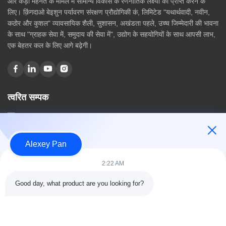
और कड़ी मेहनत के मामले में सामान्य विकास के रणनीतिक लक्ष्यों को प्राप्त करने के
लिए। क़िंगदाओ बेइशुन पर्यावरण संरक्षण प्रौद्योगिकी कं, लिमिटेड "यथार्थवादी, नवीन,
कठोर और कुशल" व्यावसायिक शैली, सुशासन, अखंडता पहले, उच्च जिम्मेदारी की भावना
के साथ "ग्राहक सेवा में, समुदाय की सेवा में", उद्योग के सहयोगियों के साथ आपसी लाभ,
एक बेहतर कल के लिए आगे बढ़ेगी।
त्वरित सम्पक
घर
हमारे बारे में
उत्पादों
Alexey Pan
संपर्क करें
2:22 AM
श्रेणियाँ
Good day, what product are you looking for?
रबर वल्केनाइजिंग प्रेस मशीन
रबर मिक्सिंग मिल मशीन
बैच ऑफ रबर कूलिंग मशीन