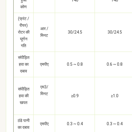
हुआ
140
140
कोण
(फ्रंट /
रीयर)
आर /
रोटर की
30/24.5
30/24.5
मिनट
घूर्णन
गति
संपीड़ित
हवा का
एमपीए
0.5 ~ 0.8
0.6 ~ 0.8
दबाव
एम3/
संपीड़ित
मिनट
हवा की
≥0.9
≥1.0
खपत
ठंडे पानी
एमपीए
0.3 ~ 0.4
0.3 ~ 0.4
का दबाव