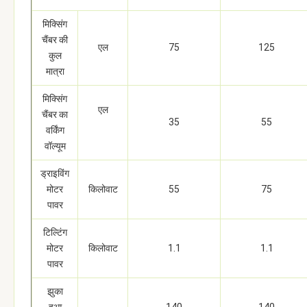
मिक्सिंग
चैंबर की
एल
75
125
कुल
मात्रा
मिक्सिंग
एल
चैंबर का
35
55
वर्किंग
वॉल्यूम
ड्राइविंग
मोटर
किलोवाट
55
75
पावर
टिल्टिंग
मोटर
किलोवाट
1.1
1.1
पावर
झुका