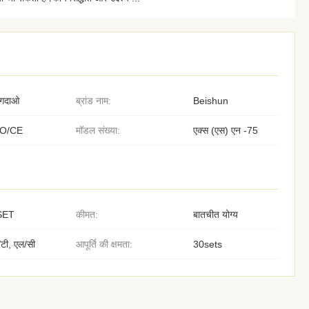
िंगदाओ
ब्रांड नाम:
Beishun
SO/CE
मॉडल संख्या:
एक्स (एस) एन -75
SET
कीमत:
बातचीत योग्य
/टी, एल/सी
आपूर्ति की क्षमता:
30sets