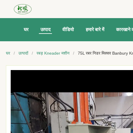
घर
उत्पाद
वीडियो
हमारे बारे में
कारखाने क
घर
/
उत्पादों
/
रबड़ Kneader मशीन
/
75L रबर निडर मिक्सर Banbury 