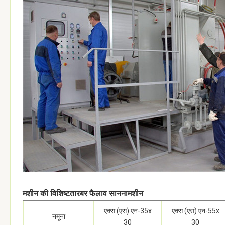
रबर फैलाव सानना
मशीन की विशिष्टता
मशीन
एक्स (एस) एन-35x
एक्स (एस) एन-55x
नमूना
30
30