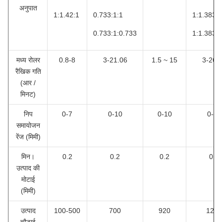
अनुपात
1:1.42:1
0.733:1:1
1:1.383:
0.733:1:0.733
1:1.383:1
मध्य रोलर
0.8-8
3-21.06
1.5 ~ 15
3-26.
रैखिक गति
(आर /
मिनट)
निप
0-7
0-10
0-10
0-10
समायोजन
रेंज (मिमी)
मिन।
0.2
0.2
0.2
0.2
उत्पाद की
मोटाई
(मिमी)
उत्पाद
100-500
700
920
1200