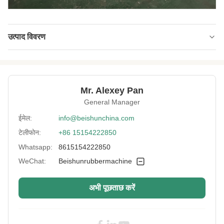
उत्पाद विवरण
Roll Materia:
ठंडा कच्चा लोहा
Roller Structure:
परिधिगत रूप से क्रिल्ड
Mr. Alexey Pan
Basement
वेल्डिंग या कास्ट
General Manager
Material:
ईमेल:
info@beishunchina.com
Gear Box:
हार्ड गियर रेड्यूसर
टेलीफोन:
+86 15154222850
Application:
रबड़ शीटिंग
Whatsapp:
8615154222850
Safety:
WeChat:
Beishunrubbermachine
आपातकालीन बॉटन/साफ्टे रोप/फुट ब्रेक
High Light:
उन्नत प्रौद्योगिकी रबर कैलेंडर मशीन
,
रबर कैलेंडर मशीन तीन
अभी पूछताछ करें
,
चार रोल कैलेंडर 1500MM