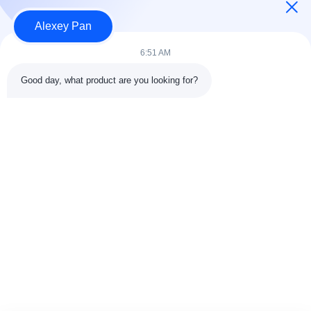
हमारे बारे में
उत्पादों
Alexey Pan
संपर्क करें
6:51 AM
श्रेणियाँ
Good day, what product are you looking for?
रबर वल्केनाइजिंग प्रेस मशीन
रबर मिक्सिंग मिल मशीन
बैच ऑफ रबर कूलिंग मशीन
मोटरसाइकिल टायर बनाने की मशीन
रबड़ Kneader मशीन
संपर्क करें
टेलीफोन: 00-86-15154222850
ईमेल:
info@beishunchina.com
जोड़ें जोड़ें: 338 मिंग्सी रोड, हुआंगदाओ जिला, क़िंगदाओ चीन, डाक कोडः
266400