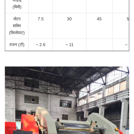
चौड़ाई
(मिमी)
मोटर
7.5
30
45
55
शक्ति
(किलोवाट)
वजन (टी)
~ 2.6
~ 11
~ 22