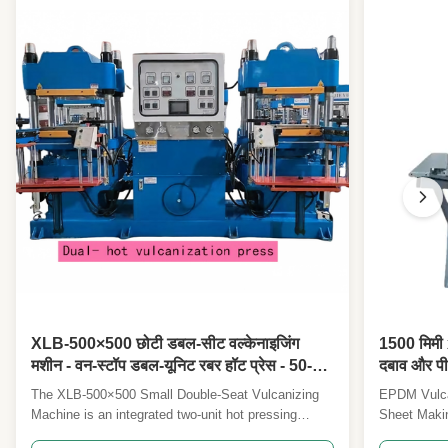
XLB-500×500 छोटी डबल-सीट वल्केनाइजिंग
1500 मिमी 
मशीन - वन-स्टॉप डबल-यूनिट रबर हॉट प्रेस - 50-
दबाव और पी
टन/80-टन ट्विन-शाफ्ट फ्लैटबेड प्रेस
ईपीडीएम वल्
The XLB-500×500 Small Double-Seat Vulcanizing
EPDM Vulca
Machine is an integrated two-unit hot pressing
Sheet Maki
system featuring twin hydraulic cylinders for stable
Making Mach