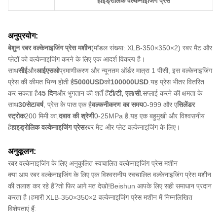
हाइड्रोलिक वल्केनाइजिंग प्रेस
अनुप्रयोग:
बेशुन रबर वल्केनाइजिंग प्रेस मशीन
(मॉडल संख्या: XLB-350×350×2) रबर मैट और
प्लेटों को वल्केनाइजिंग करने के लिए एक आदर्श विकल्प है।
साथ
सीई
और
आईएसओ
प्रमाणीकरण और न्यूनतम ऑर्डर मात्रा 1 पीसी, इस वल्केनाइजिंग
प्रेस की कीमत भिन्न होती है
5000USD
को
100000USD
.यह प्रेस भीतर वितरित
कर सकता है
45 दिन
और भुगतान की शर्तें हैं
टी/टी, एल/सी
.सप्लाई करने की क्षमता के
साथ
30सेट/वर्ष
, प्रेस के पास एक है
वल्कनीकरण का समय
0-999 और ए
सिलेंडर
स्ट्रोक
200 मिमी का.
दबाव की श्रेणी
0-25MPa है.यह एक बहुमुखी और विश्वसनीय
है
हाइड्रोलिक वल्केनाइजिंग प्रेस
रबर मैट और प्लेट वल्केनाइजिंग के लिए।
अनुकूलन:
रबर वल्केनाइजिंग के लिए अनुकूलित स्वचालित वल्केनाइजिंग प्रेस मशीन
क्या आप रबर वल्केनाइजिंग के लिए एक विश्वसनीय स्वचालित वल्केनाइजिंग प्रेस मशीन
की तलाश कर रहे हैं?तो फिर आगे मत देखो!Beishun आपके लिए सही समाधान प्रदान
करता है।हमारी XLB-350×350×2 वल्केनाइजिंग प्रेस मशीन में निम्नलिखित
विशेषताएं हैं: