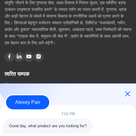
संतुष्टि जीतने के लिए गुणवत्ता सेवा, उद्यम विकास में निरंतर सुधार, एक कॉर्पोरेट ब्रांड
प्रबंधन उत्कृष्टता स्थापित करने" के व्यापार दर्शन का पालन करती हैं, गुणवत्ता, ब्रांड
और कड़ी मेहनत के मामले में सामान्य विकास के रणनीतिक लक्ष्यों को प्राप्त करने के
लिए। क़िंगदाओ बेइशुन पर्यावरण संरक्षण प्रौद्योगिकी कं, लिमिटेड "यथार्थवादी, नवीन,
कठोर और कुशल" व्यावसायिक शैली, सुशासन, अखंडता पहले, उच्च जिम्मेदारी की भावना
के साथ "ग्राहक सेवा में, समुदाय की सेवा में", उद्योग के सहयोगियों के साथ आपसी लाभ,
एक बेहतर कल के लिए आगे बढ़ेगी।
त्वरित सम्पक
घर
हमारे बारे में
उत्पादों
Alexey Pan
संपर्क करें
7:01 PM
श्रेणियाँ
Good day, what product are you looking for?
रबर वल्केनाइजिंग प्रेस मशीन