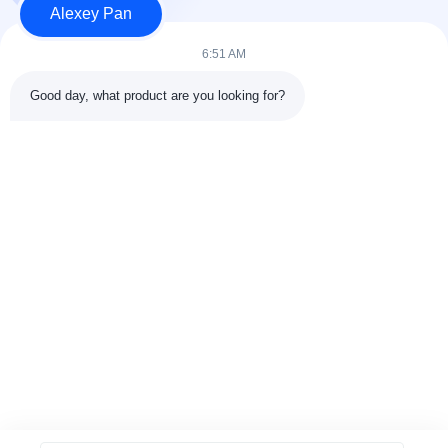
Alexey Pan
श्रेणियाँ
6:51 AM
रबर वल्केनाइजिंग प्रेस मशीन
Good day, what product are you looking for?
रबर मिक्सिंग मिल मशीन
बैच ऑफ रबर कूलिंग मशीन
मोटरसाइकिल टायर बनाने की मशीन
रबड़ Kneader मशीन
संपर्क करें
टेलीफोन: 00-86-15154222850
ईमेल:
info@beishunchina.com
जोड़ें जोड़ें: 338 मिंग्सी रोड, हुआंगदाओ जिला, क़िंगदाओ चीन, डाक कोडः
266400
Copyright © 2022-2026 Qingdao Beishun Environmental Protection