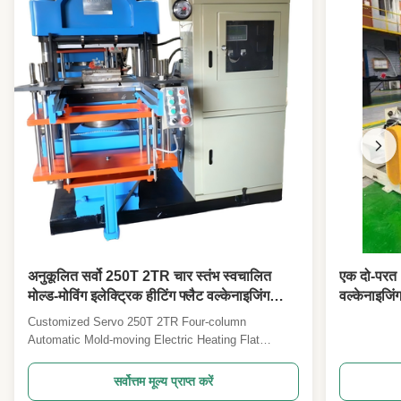
अनुकूलित सर्वो 250T 2TR चार स्तंभ स्वचालित
एक दो-परत 1
मोल्ड-मोविंग इलेक्ट्रिक हीटिंग फ्लैट वल्केनाइजिंग
वल्केनाइजिंग
मशीन आर फंक्शन के साथ
के लिए 100
Customized Servo 250T 2TR Four-column
Automatic Mold-moving Electric Heating Flat
Vulcanizing Machine With R Function Rubber flat
vulcanizing machines are engineered to induce
सर्वोत्तम मूल्य प्राप्त करें
chemical reactions in rubber materials, resulting in