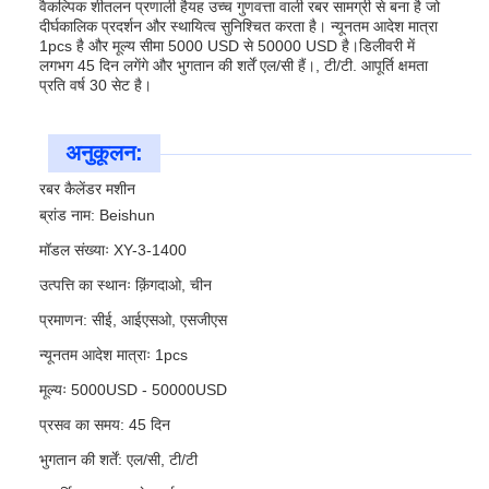
वैकल्पिक शीतलन प्रणाली हैयह उच्च गुणवत्ता वाली रबर सामग्री से बना है जो
दीर्घकालिक प्रदर्शन और स्थायित्व सुनिश्चित करता है। न्यूनतम आदेश मात्रा
1pcs है और मूल्य सीमा 5000 USD से 50000 USD है।डिलीवरी में
लगभग 45 दिन लगेंगे और भुगतान की शर्तें एल/सी हैं।, टी/टी. आपूर्ति क्षमता
प्रति वर्ष 30 सेट है।
अनुकूलन:
रबर कैलेंडर मशीन
ब्रांड नाम: Beishun
मॉडल संख्याः XY-3-1400
उत्पत्ति का स्थानः क़िंगदाओ, चीन
प्रमाणन: सीई, आईएसओ, एसजीएस
न्यूनतम आदेश मात्राः 1pcs
मूल्यः 5000USD - 50000USD
प्रसव का समय: 45 दिन
भुगतान की शर्तें: एल/सी, टी/टी