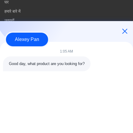
घर
हमारे बारे में
उत्पादों
संपर्क करें
Alexey Pan
श्रेणियाँ
1:05 AM
रबर वल्केनाइजिंग प्रेस मशीन
Good day, what product are you looking for?
रबर मिक्सिंग मिल मशीन
बैच ऑफ रबर कूलिंग मशीन
मोटरसाइकिल टायर बनाने की मशीन
रबड़ Kneader मशीन
संपर्क करें
टेलीफोन: 00-86-15154222850
ईमेल:
info@beishunchina.com