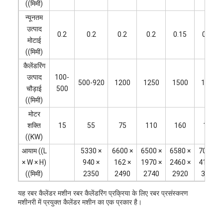
((मिमी)
न्यूनतम
उत्पाद
0.2
0.2
0.2
0.2
0.15
0.15
मोटाई
((मिमी)
कैलेंडरिंग
उत्पाद
100-
500-920
1200
1250
1500
1900
चौड़ाई
500
((मिमी)
मोटर
शक्ति
15
55
75
110
160
185
((KW)
आयाम ((L
5330 ×
6600 ×
6500 ×
6580 ×
7010 ×
× W × H)
940 ×
162 ×
1970 ×
2460 ×
4150 ×
((मिमी)
2350
2490
2740
2920
3730
यह रबर कैलेंडर मशीन रबर कैलेंडरिंग प्रक्रिया के लिए रबर प्रसंस्करण
मशीनरी में प्रयुक्त कैलेंडर मशीन का एक प्रकार है।