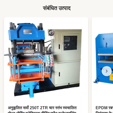
संबंधित उत्पाद
अनुकूलित सर्वो 250T 2TR चार स्तंभ स्वचालित
EPDM रबर श