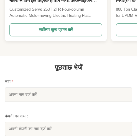
मोल्ड-मोविंग इलेक्ट्रिक हीटिंग फ्लैट वल्केनाइजिंग
नियंत्रण के
मशीन आर फंक्शन के साथ
वल्केनाइजिंग
Customized Servo 250T 2TR Four-column
800 Ton Cla
Automatic Mold-moving Electric Heating Flat
for EPDM R
Vulcanizing Machine With R Function Rubber flat
Ton Rubber 
vulcanizing machines are engineered to induce
engineered 
सर्वोत्तम मूल्य प्राप्त करें
chemical reactions in rubber materials, resulting in
sheets , de
hardening and shaping to achieve desired physical
excellent te
properties and ...
and perform
पूछताछ भेजें
नाम
*
कंपनी का नाम :