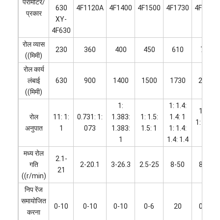
पैरामीटर/
630
4F1120A
4F1400
4F1500
4F1730
4F2130
प्रकार
XY-
4F630
रोल व्यास
230
360
400
450
610
710
((मिमी)
रोल कार्य
लंबाई
630
900
1400
1500
1730
2130
((मिमी)
1:
1: 1.4:
11: 1
रोल
11: 1:
0.731: 1:
1.383:
1: 1.5:
1.4: 1
1: 1.48:
अनुपात
1
073
1.383:
1.5: 1
1: 1.4:
1
1
1.4: 1.4
मध्य रोल
2.1-
गति
2-20.1
3-26.3
2.5-25
8-50
8-50
21
((r/min)
निप रेंज
समायोजित
0-10
0-10
0-10
0-6
20
0-20
करना