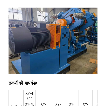
तकनीकी मापदंडः
XY-4I
630
XY-4L
XY-
XY-
XY-
XY-
XY-