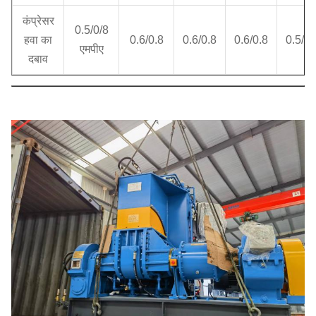
कंप्रेसर
0.5/0/8
हवा का
0.6/0.8
0.6/0.8
0.6/0.8
0.5/0.
एमपीए
दबाव