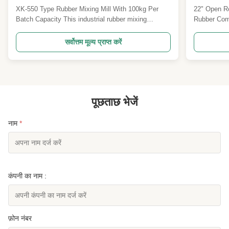
XK-550 Type Rubber Mixing Mill With 100kg Per
22" Open Ro
Batch Capacity This industrial rubber mixing
Rubber Com
system combines a 110L Kneader with an XK-550
mixing mill 
Open Mixing Mill for efficient two-stage processing,
process of 
सर्वोत्तम मूल्य प्राप्त करें
delivering superior mixing quality and production
machine is p
capacity of 100kg per batch. Two-Stage Mixing
rubber comp
Process ...
ethylene-vin
पूछताछ भेजें
नाम
*
कंपनी का नाम :
फ़ोन नंबर