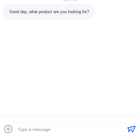
श्रेणियाँ
Good day, what product are you looking for?
रबर वल्केनाइजिंग प्रेस मशीन
रबर मिक्सिंग मिल मशीन
बैच ऑफ रबर कूलिंग मशीन
मोटरसाइकिल टायर बनाने की मशीन
रबड़ Kneader मशीन
संपर्क करें
टेलीफोन: 00-86-15154222850
ईमेल:
info@beishunchina.com
जोड़ें जोड़ें: 338 मिंग्सी रोड, हुआंगदाओ जिला, क़िंगदाओ चीन, डाक कोडः
266400
Copyright © 2022-2026 Qingdao Beishun Environmental Protection
Technology Co.,Ltd. . सर्वाधिकार सुरक्षित। |
साइटमैप