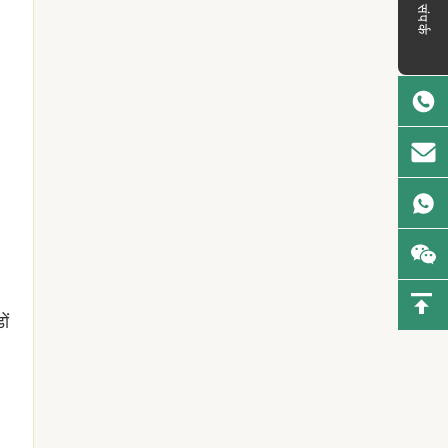
संपर्क
ों