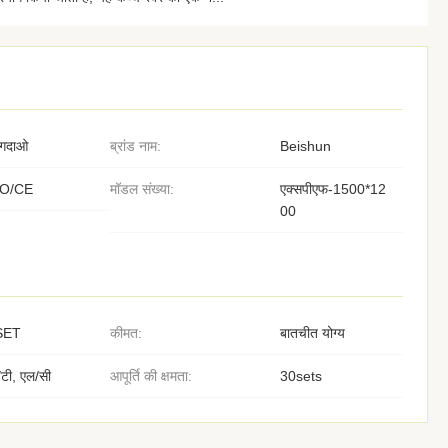
िंगदाओ
ब्रांड नाम:
Beishun
SO/CE
मॉडल संख्या:
एक्सपीएफ-1500*12
00
SET
कीमत:
बातचीत योग्य
/टी, एल/सी
आपूर्ति की क्षमता:
30sets