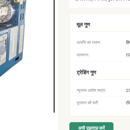
मूल गुण
उत्पत्ति का स्थान:
क़
प्रमाणन:
I
ट्रेडिंग गुण
न्यूनतम आदेश मात्रा:
1
भुगतान की शर्तें:
टी
अभी पूछताछ करें