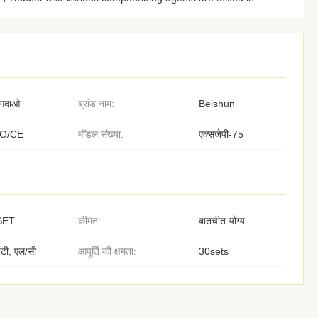
िंगदाओ
ब्रांड नाम:
Beishun
SO/CE
मॉडल संख्या:
एक्सजेपी-75
SET
कीमत:
बातचीत योग्य
/टी, एल/सी
आपूर्ति की क्षमता:
30sets