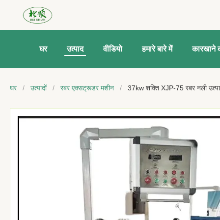
घर
उत्पाद
वीडियो
हमारे बारे में
कारखाने क
घर
/
उत्पादों
/
रबर एक्सट्रूडर मशीन
/
37kw शक्ति XJP-75 रबर नली उत्पाद