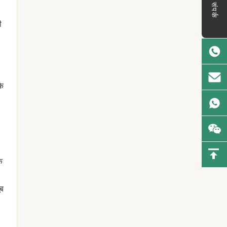
संपर्क
ी
के
ि
ूब