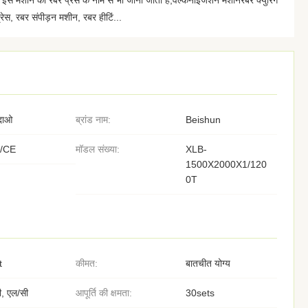
 है। इस मशीन को रबर प्रेस के नाम से भी जाना जाता है,वल्केनाइजेशन मशीनरबर क्युरिंग
्रेस, रबर संपीड़न मशीन, रबर हीटिं...
गदाओ
ब्रांड नाम:
Beishun
/CE
मॉडल संख्या:
XLB-
1500X2000X1/120
0T
t
कीमत:
बातचीत योग्य
ी, एल/सी
आपूर्ति की क्षमता:
30sets