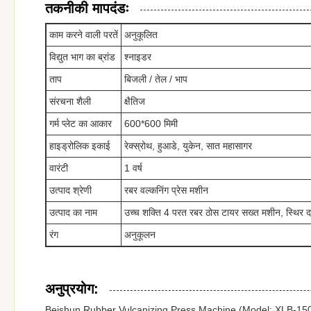
तकनीकी मापदंडः
काम करने वाली परतें
अनुकूलित
विद्युत भाग का ब्रांड
श्नाइडर
ताप
बिजली / तेल / भाप
संरचना शैली
क्षैतिज
गर्म प्लेट का आकार
600*600 मिमी
हाइड्रोलिक इकाई
रेक्स्रोथ, हुआडे, युकेन, सात महासागर
वारंटी
1 वर्ष
उत्पाद श्रेणी
रबर वल्कनिंग प्रेस मशीन
उत्पाद का नाम
उच्च शक्ति 4 परत रबर ठोस टायर सख्त मशीन, स्थिर द
रंग
अनुकूलन
अनुप्रयोग:
Beishun Rubber Vulcanizing Press Machine (Model: XLB-1500X2