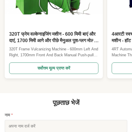
320T फ्रेम वल्केनाइजिंग मशीन - 600 मिमी बाएं और
4आरटी स्वचा
दाएं, 1700 मिमी आगे और पीछे मैनुअल पुश-प्लग मोल्ड
मशीन - हॉट 
हॉट प्रेसिंग फोर्मिंग मशीन
से हीटिंग - व
320T Frame Vulcanizing Machine - 600mm Left And
4RT Automat
तापमान - अन
Right, 1700mm Front And Back Manual Push-pull
Machine Thi
Mold Hot Pressing Forming Machine This advanced
rapid heatin
frame vulcanizing machine is designed for pressing
and complet
सर्वोत्तम मूल्य प्राप्त करें
rubber mold products and corresponding
and plastic
specifications of sealing parts for thermosetting
Specificati
plastics, ...
independent 
पूछताछ भेजें
नाम
*