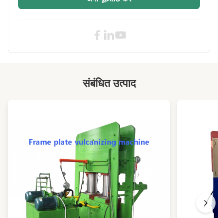
Max Pressure:
100t
Operation Mode:
स्वचालित
Plc:
Mitushibi, सीमेंस.
Customized:
हाँ
Heating:
विद्युतीय
संबंधित उत्पाद
Power:
5.5 kw
Cylinder Stroke:
400
Power Supply:
अनुकूलन
High Light:
स्वचालित नियंत्रण वल्कनिंग मशीन
,
एक्रिलिक रबर वल्कनिंग मशीन
,
सील वल्केनाइजिंग मशीन