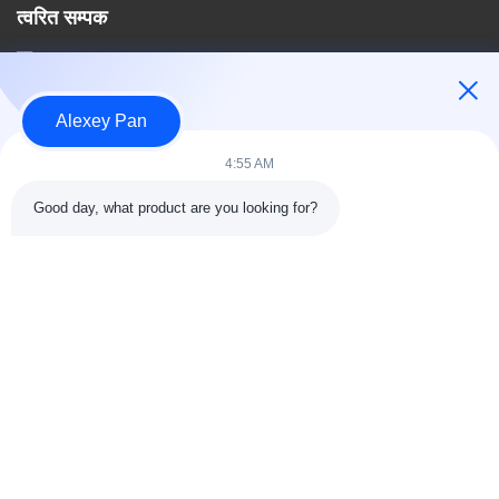
त्वरित सम्पक
घर
हमारे बारे में
उत्पादों
Alexey Pan
संपर्क करें
4:55 AM
श्रेणियाँ
Good day, what product are you looking for?
रबर वल्केनाइजिंग प्रेस मशीन
रबर मिक्सिंग मिल मशीन
बैच ऑफ रबर कूलिंग मशीन
मोटरसाइकिल टायर बनाने की मशीन
रबड़ Kneader मशीन
संपर्क करें
टेलीफोन: 00-86-15154222850
ईमेल:
info@beishunchina.com