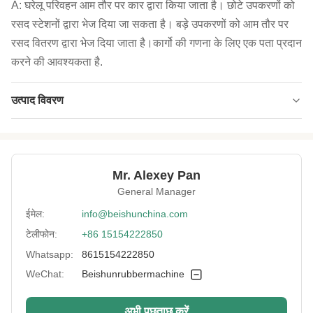
A: घरेलू परिवहन आम तौर पर कार द्वारा किया जाता है। छोटे उपकरणों को
रसद स्टेशनों द्वारा भेज दिया जा सकता है। बड़े उपकरणों को आम तौर पर
रसद वितरण द्वारा भेज दिया जाता है।कार्गो की गणना के लिए एक पता प्रदान
करने की आवश्यकता है.
उत्पाद विवरण
Working Layer:
2-4 परतें
Use:
रबर तेल सील की अंगूठी और रबर गैस्केट
Mr. Alexey Pan
Packing:
एफसीएल / एलसीएल
General Manager
Usage:
वल्केनाइजिंग रबर उत्पाद
ईमेल:
info@beishunchina.com
टेलीफोन:
+86 15154222850
Working Table:
दोहरी परत
Whatsapp:
8615154222850
Heaing Plates:
# 45 स्टील
WeChat:
Beishunrubbermachine
Driving Motor:
2.2 किलोवाट*2
अभी पूछताछ करें