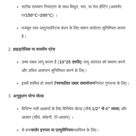
सटीक तापमान नियंत्रण के साथ विद्युत, भाप, या तेल हीटिंग (आमतौर
पर
150°C~200°C
) ।
मजबूत रबर-धातु/प्लास्टिक बंधन के लिए समान कठोरता सुनिश्चित करता
है।
हाइड्रोलिक या वायवीय प्रेस
उच्च दबाव लागू करता है (
10°25 एमपीए
) वायु अंतराल को समाप्त करने
और उचित आसंजन सुनिश्चित करने के लिए।
इसमें शामिल हो सकते हैं
स्वचालित दबाव समायोजन
निरंतर गुणवत्ता के लिए।
अनुकूलन योग्य मोल्ड
विभिन्न नली आकारों के लिए विनिमेय मोल्ड (जैसे,
1/2" से 4" व्यास
) और
आकार (सीधे, कोहनी, टी-आकार) ।
से बना
कठोर इस्पात या एल्यूमीनियम
स्थायित्व के लिए।