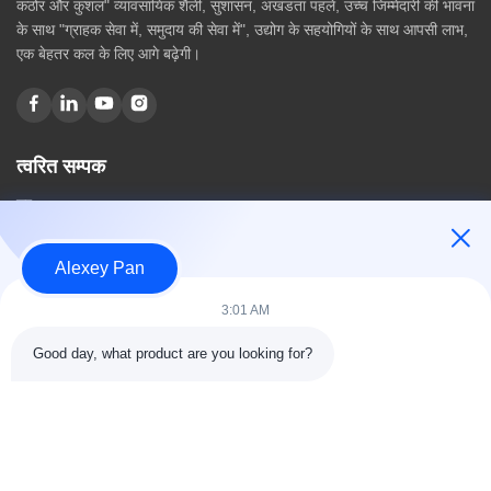
कठोर और कुशल" व्यावसायिक शैली, सुशासन, अखंडता पहले, उच्च जिम्मेदारी की भावना
के साथ "ग्राहक सेवा में, समुदाय की सेवा में", उद्योग के सहयोगियों के साथ आपसी लाभ,
एक बेहतर कल के लिए आगे बढ़ेगी।
त्वरित सम्पक
घर
हमारे बारे में
उत्पादों
Alexey Pan
संपर्क करें
3:01 AM
श्रेणियाँ
Good day, what product are you looking for?
रबर वल्केनाइजिंग प्रेस मशीन
रबर मिक्सिंग मिल मशीन
बैच ऑफ रबर कूलिंग मशीन
मोटरसाइकिल टायर बनाने की मशीन