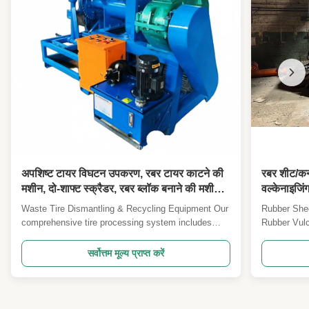
High Light:
Radiator Rubber Hose Connector Making
Machine
,
5.5kw Rubber Vulcanizing Machine
,
1MN Clamping Force Rubber Vulcanizing
Machine
अपशिष्ट टायर विघटन उपकरण, रबर टायर काटने की
रबर शीट/कन्
मशीन, दो-शाफ्ट स्क्रैडर, रबर ब्लॉक बनाने की मशीन
वल्केनाइजिंग
उपकरण
Waste Tire Dismantling & Recycling Equipment Our
Rubber Shee
comprehensive tire processing system includes
Rubber Vulca
rubber tire cutting machines, dual-shaft shredders,
conveyor bel
and rubber block making equipment designed for
machine is s
सर्वोत्तम मूल्य प्राप्त करें
efficient waste tire recycling and material recovery.
belts, nylo
Tire Cutting Machine Overview A specialized ...
steel wire r
core ...