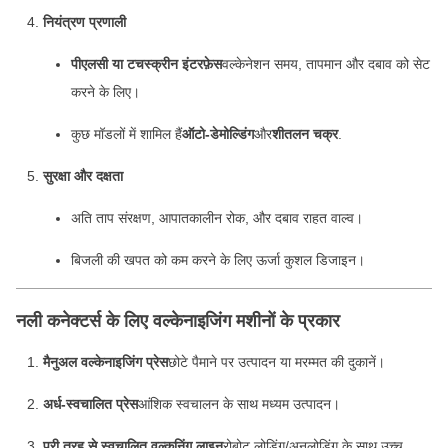
नियंत्रण प्रणाली
पीएलसी या टचस्क्रीन इंटरफ़ेस
वल्केनेशन समय, तापमान और दबाव को सेट
करने के लिए।
कुछ मॉडलों में शामिल हैं
ऑटो-डेमोल्डिंग
और
शीतलन चक्र
.
सुरक्षा और दक्षता
अति ताप संरक्षण, आपातकालीन रोक, और दबाव राहत वाल्व।
बिजली की खपत को कम करने के लिए ऊर्जा कुशल डिजाइन।
नली कनेक्टर्स के लिए वल्केनाइजिंग मशीनों के प्रकार
मैनुअल वल्केनाइजिंग प्रेस
छोटे पैमाने पर उत्पादन या मरम्मत की दुकानें।
अर्ध-स्वचालित प्रेस
आंशिक स्वचालन के साथ मध्यम उत्पादन।
पूरी तरह से स्वचालित वल्कनिंग लाइन
रोबोट लोडिंग/अनलोडिंग के साथ उच्च