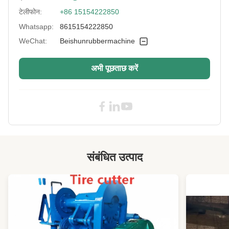
Hydraulic Unit:
रेक्सरोथ, हुआडे, युकेन, सेवन ओशन
टेलीफोन:
+86 15154222850
Working Layer:
1，2，4
Whatsapp:
8615154222850
WeChat:
Beishunrubbermachine
Main Motor Power:
7.5kw x 2
Customized
समर्थन अनुकूलन
अभी पूछताछ करें
Services:
Automatic Grade:
पीएलसी या मैनुअल
Model:
XLB-550X550
Power Supply:
अनुकूलन
Machine Type:
हाइड्रोलिक
संबंधित उत्पाद
Plate Daylight:
200 मिमी
Electric Parts:
चंट, श्नाइडर, सीमेंस आदि
Heating Way:
विद्युत, तापीय तेल या भाप
Heating Mode:
बिजली की हीटिंग