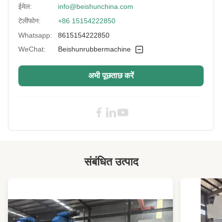
Temperature
0-300℃
ईमेल:
info@beishunchina.com
Range:
टेलीफोन:
+86 15154222850
Pressure Range:
0-25MPa
Whatsapp:
8615154222850
Name:
रबर वल्केनाइजिंग प्रेस मशीन
WeChat:
Beishunrubbermachine
Type:
Vulcanizing Press
अभी पूछताछ करें
Vulcanizing Time:
0-999एस
High Light:
160 Ton Flat Vulcanizing Machine
,
2RT Mold Opening Flat Vulcanizing
Machine
,
Hot Pressing Flat Vulcanizing Machine
संबंधित उत्पाद