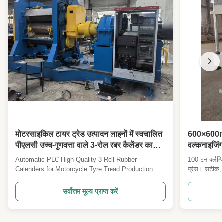
मोटरसाइकिल टायर ट्रेड उत्पादन लाइनों में स्वचालित
600×600mm 
पीएलसी उच्च-गुणवत्ता वाले 3-रोल रबर कैलेंडर का
वल्कनाइजिंग
उपयोग किया जाता है।
साथ रबर ब्ल
Automatic PLC High-Quality 3-Roll Rubber
100-टन क्लैम
Calenders for Motorcycle Tyre Tread Production
प्रेस। सटीक,
Three-roll calender machines are precision
नियंत्रण, अनुक
engineered for motorcycle tyre tread production
सुविधाएँ। उच्च
सर्वोत्तम मूल्य प्राप्त करें
lines, offering reliable performance and exceptional
है।
film quality. Primary Applications This calendering
machine is ...