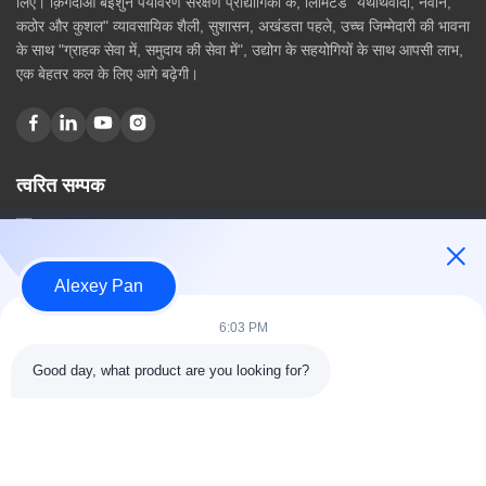
लिए। क़िंगदाओ बेइशुन पर्यावरण संरक्षण प्रौद्योगिकी कं, लिमिटेड "यथार्थवादी, नवीन,
कठोर और कुशल" व्यावसायिक शैली, सुशासन, अखंडता पहले, उच्च जिम्मेदारी की भावना
के साथ "ग्राहक सेवा में, समुदाय की सेवा में", उद्योग के सहयोगियों के साथ आपसी लाभ,
एक बेहतर कल के लिए आगे बढ़ेगी।
त्वरित सम्पक
घर
हमारे बारे में
उत्पादों
Alexey Pan
संपर्क करें
6:03 PM
श्रेणियाँ
Good day, what product are you looking for?
रबर वल्केनाइजिंग प्रेस मशीन
रबर मिक्सिंग मिल मशीन
बैच ऑफ रबर कूलिंग मशीन