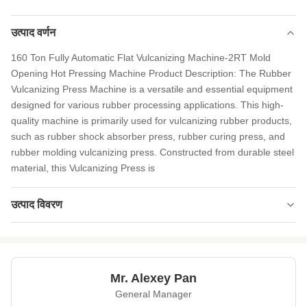
उत्पाद वर्णन
160 Ton Fully Automatic Flat Vulcanizing Machine-2RT Mold
Opening Hot Pressing Machine Product Description: The Rubber
Vulcanizing Press Machine is a versatile and essential equipment
designed for various rubber processing applications. This high-
quality machine is primarily used for vulcanizing rubber products,
such as rubber shock absorber press, rubber curing press, and
rubber molding vulcanizing press. Constructed from durable steel
material, this Vulcanizing Press is
उत्पाद विवरण
Certificate:
CE
Voltage:
220V/380V/400V/440/
Mr. Alexey Pan
Heating Mode:
Electric Heating or steam
General Manager