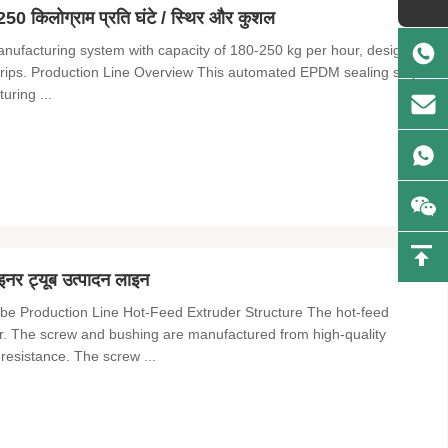
-250 किलोग्राम प्रति घंटे / स्थिर और कुशल
ufacturing system with capacity of 180-250 kg per hour, designed
strips. Production Line Overview This automated EPDM sealing strip
uring ...
 इनर ट्यूब उत्पादन लाइन
ube Production Line Hot-Feed Extruder Structure The hot-feed
or. The screw and bushing are manufactured from high-quality
resistance. The screw ...