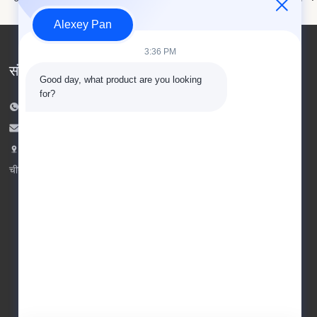
Alexey Pan
3:36 PM
संपर्क करें
Good day, what product are you looking 
for?
टेलीफोन: 00-86-15154222850
ईमेल:
info@beishunchina.com
जोड़ें जोड़ें: 338 मिंग्सी रोड, हुआंगदाओ जिला, क़िंगदाओ
चीन, डाक कोडः 266400