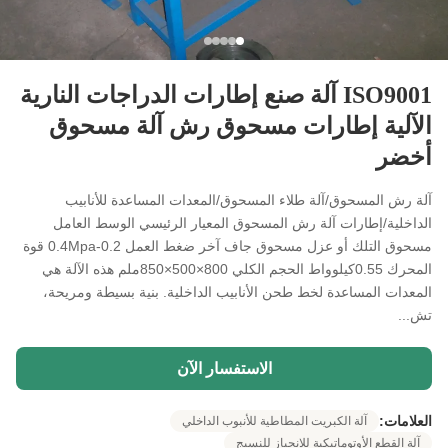
ISO9001 آلة صنع إطارات الدراجات النارية
الآلية إطارات مسحوق رش آلة مسحوق
أخضر
آلة رش المسحوق/آلة طلاء المسحوق/المعدات المساعدة للأنابيب
الداخلية/إطارات آلة رش المسحوق المعيار الرئيسي الوسط العامل
مسحوق التلك أو عزل مسحوق جاف آخر ضغط العمل 0.2-0.4Mpa قوة
المحرك 0.55كيلوواط الحجم الكلي 800×500×850ملم هذه الآلة هي
المعدات المساعدة لخط طحن الأنابيب الداخلية. بنية بسيطة ومريحة،
تش...
الاستفسار الآن
العلامات:
آلة الكبريت المطاطية للأنبوب الداخلي
آلة القطع الأوتوماتيكية للانحياز للنسيج