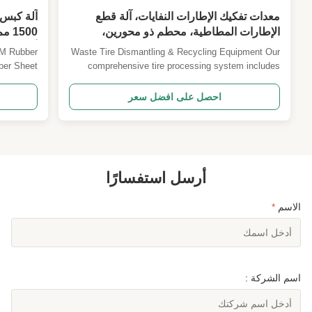
معدات تفكيك الإطارات النفايات، آلة قطع
الإطارات المطاطية، محطم ذو محورين،
معدات صنع الكتل المطاطية
أوتوماتيكية PLC أو
DM Rubber
Waste Tire Dismantling & Recycling Equipment Our
ber Sheet
comprehensive tire processing system includes
roduction
rubber tire cutting machines, dual-shaft shredders,
ality EPDM
and rubber block making equipment designed for
احصل على افضل سعر
skets, and
efficient waste tire recycling and material recovery.
ed system
Tire Cutting Machine Overview A specialized ...
orms raw ...
أرسل استفسارًا
الاسم
*
اسم الشركة :