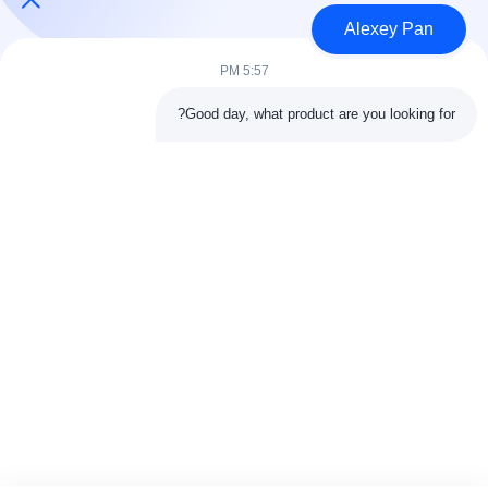
معلومات عنا
Alexey Pan
المنتجات
اتصل بنا
5:57 PM
فئات
Good day, what product are you looking for?
آلة ضغط الكبريت المطاطية
آلة خلط المطاط
آلة تبريد المطاط الدفعة
آلة صنع إطارات الدراجات النارية
آلة عجن المطاط
اتصل بنا
هاتف: 00-86-15154222850
بريد إلكتروني:
info@beishunchina.com
إضافة إضافة: 338 طريق مينغسي، حي هوانغداو، تشينغداو الصين،
الرمز البريدي: 266400