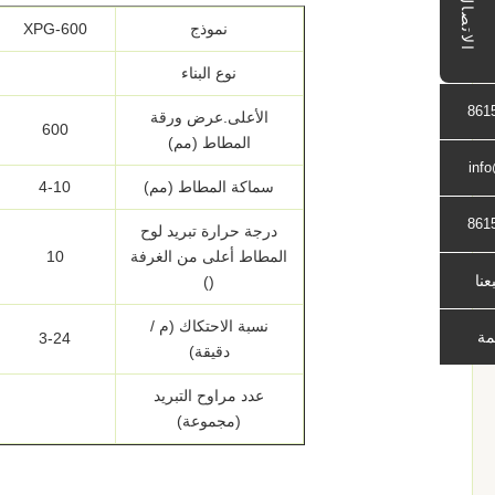
الاتصال
نموذج
XPG-600
نوع البناء
861
الأعلى.عرض ورقة
600
المطاط (مم)
inf
سماكة المطاط (مم)
4-10
861
درجة حرارة تبريد لوح
المطاط أعلى من الغرفة
10
بعنا
()
نسبة الاحتكاك (م /
مة
3-24
دقيقة)
عدد مراوح التبريد
(مجموعة)