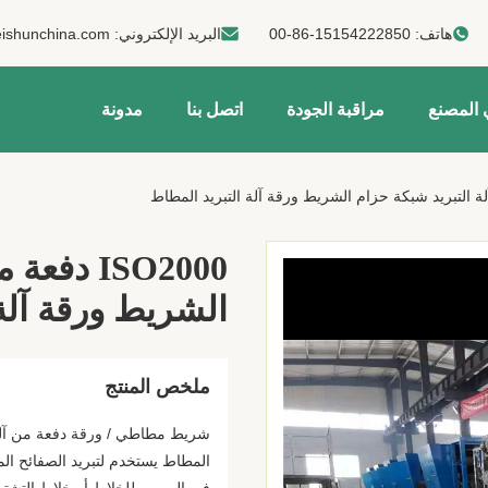
هاتف:
00-86-15154222850
البريد الإلكتروني:
ishunchina.com
 المصنع
مراقبة الجودة
اتصل بنا
مدونة
ISO2000 د
الشريط ورقة آلة
ملخص المنتج
المطاط يستخدم لتبريد الصفائح ا