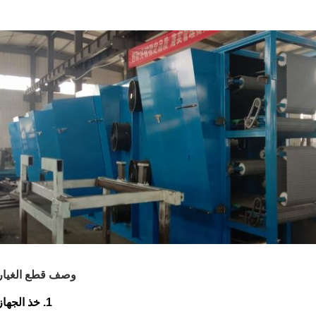
وصف قطع الغيار
1. خذ الجهاز: