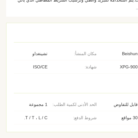
.يتم استخدامه للتبريد والطي وترسيب الشريط المطاطي الذي يأتي
.
Beishun
مكان المنشأ:
تشينغداو
XPG-900
شهادة:
ISO/CE
قابل للتفاوض
الحد الأدنى لكمية الطلب:
1 مجموعة
30 مواقع
شروط الدفع:
T / T ، L / C.