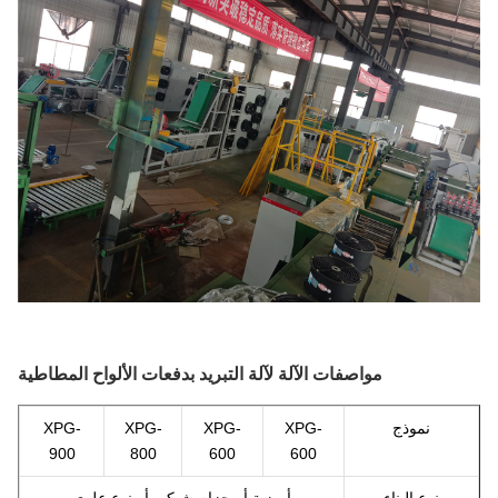
مواصفات الآلة لآلة التبريد بدفعات الألواح المطاطية
نموذج
XPG-
XPG-
XPG-
XPG-
900
800
600
600