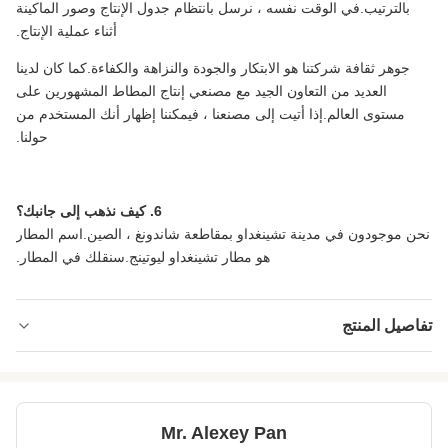
بالترتيب.في الوقت نفسه ، نرسل بانتظام جدول الإنتاج وصور الماكينة
أثناء عملية الإنتاج.
جوهر ثقافة شركتنا هو الابتكار والجودة والنزاهة والكفاءة.كما كان لدينا
العديد من التعاون الجيد مع مصنعي إنتاج المطاط المشهورين على
مستوى العالم.إذا أتيت إلى مصنعنا ، فيمكننا إظهار أنك المستخدم من
حولنا.
6. كيف نذهب إلى جانبك؟
نحن موجودون في مدينة تشينغداو بمقاطعة شاندونغ ، الصين.اسم المطار
هو مطار تشينغداو ليوتينج.سنقلك في المطار.
تفاصيل المنتج
Type:
آلة التبريد دفعة واحدة
Key Selling Points:
تلقائي
Mr. Alexey Pan
Driven Type:
كهربائي