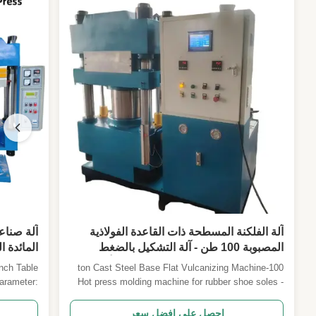
آلة الفلكنة المسطحة ذات القاعدة الفولاذية
المصبوبة 100 طن - آلة التشكيل بالضغط
المائدة 
الساخن لنعال الأحذية المطاطية - نوع أربعة
nch Table
100-ton Cast Steel Base Flat Vulcanizing Machine
أعمدة مع طبقتين للعمل
arameter:
Hot press molding machine for rubber shoe soles -
600*600*2
four-column type with two working layers Machine
00*2 XLB-
Overview Our 100-ton four-column flat vulcanizing
احصل على افضل سعر