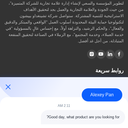
لتطوير المؤسسة والسعي لإنشاء إدارة علامة تجارية للشركة المتميزة"،
من حيث الجودة والعلامة التجارية والعمل بجد لتحقيق الأهداف
الاستراتيجية للتنمية المشتركة. ستواصل شركة تشينغداو بييشون
لتكنولوجيا حماية البيئة المحدودة أسلوب العمل "الواقعي والمبتكر والدقيق
والفعال"، والحكم الرشيد، والنزاهة أولاً، مع إحساس عالٍ بالمسؤولية "في
خدمة العملاء، وخدمة المجتمع"، مع الزملاء في الصناعة لتحقيق المنفعة
المتبادلة، من أجل غد أفضل.
روابط سريعة
مسكن
معلومات عنا
Alexey Pan
المنتجات
اتصل بنا
2:11 AM
فئات
Good day, what product are you looking for?
آلة ضغط الكبريت المطاطية