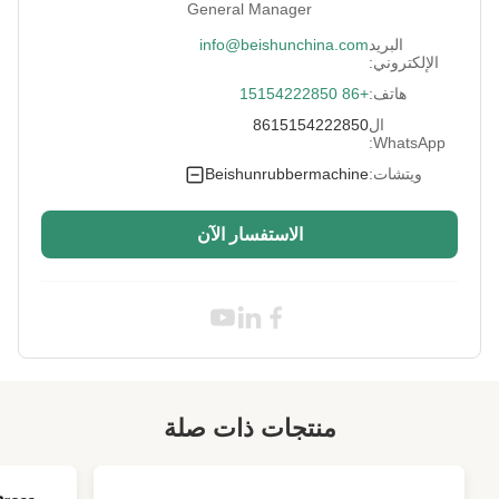
General Manager
Rubber Sheet
3-16 ملم
البريد
info@beishunchina.com
Thickness:
الإلكتروني:
هاتف:
+86 15154222850
Voltage:
طلب العميل
ال
8615154222850
Adapted Max.
حسب متطلبات العميل
WhatsApp:
Rubber Sheet
Width:
ويتشات:
Beishunrubbermachine
High Light:
التلقائي دفعة قبالة آلة التبريد المطاط SGS
,
دفعة قبالة آلة التبريد الباروكة Wag Stacking
الاستفسار الآن
SGS
,
SGS دفعة قبالة آلة التبريد المطاطي قطع
منتجات ذات صلة