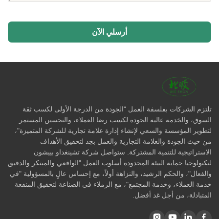
أرسلي الآن
تلتزم الشركات بفلسفة العمل "الجودة من الدرجة الأولى لكسب ثقة
السوق، والخدمة عالية الجودة لكسب رضا العملاء، والتحسين المستمر
لتطوير المؤسسة والسعي لإنشاء إدارة علامة تجارية للشركة المتميزة"،
من حيث الجودة والعلامة التجارية والعمل بجد لتحقيق الأهداف
الاستراتيجية للتنمية المشتركة. ستواصل شركة تشينغداو بييشون
لتكنولوجيا حماية البيئة المحدودة أسلوب العمل "الواقعي والمبتكر والدقيق
والفعال"، والحكم الرشيد، والنزاهة أولاً، مع إحساس عالٍ بالمسؤولية "في
خدمة العملاء، وخدمة المجتمع"، مع الزملاء في الصناعة لتحقيق المنفعة
المتبادلة، من أجل غد أفضل.