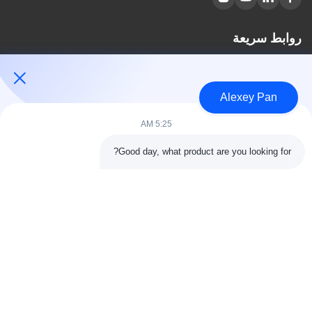
روابط سريعة
مسكن
معلومات عنا
Alexey Pan
المنتجات
اتصل بنا
5:25 AM
فئات
Good day, what product are you looking for?
آلة ضغط الكبريت المطاطية
آلة خلط المطاط
آلة تبريد المطاط الدفعة
آلة صنع إطارات الدراجات النارية
آلة عجن المطاط
اتصل بنا
هاتف: 00-86-15154222850