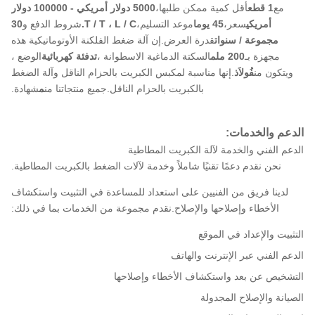
مع
1 قطع
أقل كمية ممكن طلبها،
5000 دولار أمريكي - 100000 دولار
أمريكي
سعر،
45 يوما
موعد التسليم،
T / T ، L / C.
شروط الدفع و
30
مجموعة / سنوات
قدرة العرض.إن آلة ضغط الفلكنة الأوتوماتيكية هذه
مجهزة بـ
200 ملم
السكتة الدماغية الاسطوانة ،
تدفئة كهربائية
الوضع ،
ويتكون من
فُولاَذ
.إنها مناسبة لمكبس الكبريت بالحزام الناقل وآلة الضغط
بالكبريت بالحزام الناقل.جميع منتجاتنا من
م
شهادة.
الدعم والخدمات:
الدعم الفني والخدمة لآلة الكبريت المطاطية
نحن نقدم دعمًا تقنيًا شاملاً وخدمة لآلات الضغط بالكبريت المطاطية.
لدينا فريق من الفنيين على استعداد للمساعدة في التثبيت واستكشاف
الأخطاء وإصلاحها والإصلاح.نقدم مجموعة من الخدمات بما في ذلك:
التثبيت والإعداد في الموقع
الدعم الفني عبر الإنترنت والهاتف
التشخيص عن بعد واستكشاف الأخطاء وإصلاحها
الصيانة والإصلاح المجدولة