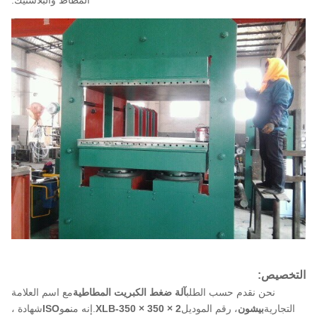
المطاط والبلاستيك.
التخصيص:
نحن نقدم حسب الطلب
آلة ضغط الكبريت المطاطية
مع اسم العلامة
التجارية
بيشون
، رقم الموديل
XLB-350 × 350 × 2
.إنه من
م
و
ISO
شهادة ،