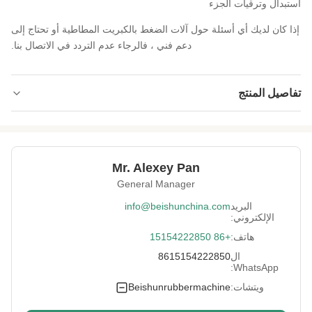
استبدال وترقيات الجزء
إذا كان لديك أي أسئلة حول آلات الضغط بالكبريت المطاطية أو تحتاج إلى
دعم فني ، فالرجاء عدم التردد في الاتصال بنا.
تفاصيل المنتج
Voltage:
380 فولت
0-300
Temperature
Range:
Mr. Alexey Pan
General Manager
Vulcanizing Time:
0-999 ثانية
البريد
info@beishunchina.com
Type:
الصحافة الكبريت
الإلكتروني:
هاتف:
+86 15154222850
PLC
Control System:
ال
8615154222850
Certificate:
م
WhatsApp:
ويتشات:
Beishunrubbermachine
Name:
آلة ضغط المطاط بالكبريت