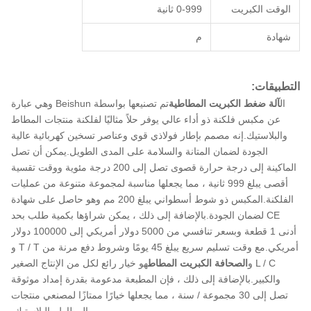
الوقت الكبريت
0-999 ثانية
شهادة
م
التطبيقات:
ال
آلة ضغط الكبريت المطاطية
تم تصنيعها بواسطة Beishun وهي عبارة
عن مكبس فلكنة ذو أداء عالي يوفر حلاً مثاليًا لفلكنة منتجات المطاط
والبلاستيك.إنه مصمم بإطار فولاذي قوي وعناصر تسخين كهربائية عالية
الجودة لضمان المتانة والسلامة على المدى الطويل.يمكن أن تصل
الماكينة إلى درجة حرارة قصوى تصل إلى 200 درجة مئوية ووقت تقسية
أقصى يبلغ 999 ثانية ، مما يجعلها مناسبة لمجموعة متنوعة من عمليات
الفلكنة.المكبس ذو شوط أسطواني يبلغ 200 مم وهو حاصل على شهادة
CE لضمان الجودة.بالإضافة إلى ذلك ، يمكن شراؤها بكمية طلب بحد
أدنى 1 قطعة وبسعر تنافسي من 5000 دولار أمريكي إلى 100000 دولار
أمريكي.مع وقت تسليم سريع يبلغ 45 يومًا وشروط دفع مرنة من T / T و
L / C و
الصحافة الكبريت المطاط
هو خيار رائع لكل من الإنتاج الصغير
والكبير.بالإضافة إلى ذلك ، فإن المطبعة مدعومة بقدرة إمداد موثوقة
تصل إلى 30 مجموعة / سنة ، مما يجعلها خيارًا ممتازًا لمصنعي منتجات