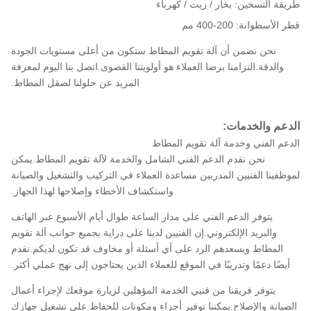
طريقة التسخين: بخار / زيت / كهرباء
قطر الأسطوانة: 200-400 مم
نحن نضمن أن آلة تقويم المطاط ستكون من أعلى مستويات الجودة
والدقة.التزامنا برضا العملاء هو أولويتنا القصوى.اتصل بنا اليوم لمعرفة
المزيد عن حلولنا لصقل المطاط.
الدعم والخدمات:
الدعم الفني وخدمة آلة تقويم المطاط
نحن نقدم الدعم الفني الشامل والخدمة لآلة تقويم المطاط.يمكن
لموظفينا الفنيين المدربين مساعدة العملاء في التركيب والتشغيل والصيانة
واستكشاف الأخطاء وإصلاحها لهذا الجهاز.
يتوفر الدعم الفني على مدار الساعة طوال أيام الأسبوع عبر الهاتف
والبريد الإلكتروني.إن الفنيين لدينا على دراية بجميع جوانب آلة تقويم
المطاط ويسعدهم الرد على أي أسئلة أو مخاوف قد تكون لديكم.نقدم
أيضًا دعمًا وتدريبًا في الموقع للعملاء الذين يحتاجون إلى نهج عملي أكثر.
يتوفر فريقنا من فنيي الخدمة المؤهلين لزيارة موقعك لإجراء أعمال
الصيانة والإصلاح.يمكننا توفير أجزاء ومكونات للحفاظ على تشغيل جهازك