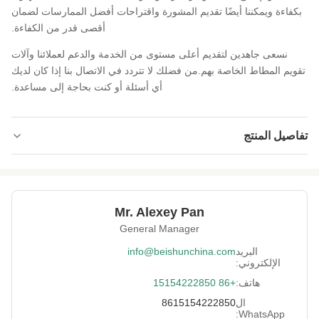
بكفاءة ويمكننا أيضًا تقديم المشورة واقتراحات أفضل الممارسات لضمان
أقصى قدر من الكفاءة.
نسعى جاهدين لتقديم أعلى مستوى من الخدمة والدعم لعملائنا وآلات
تقويم المطاط الخاصة بهم.من فضلك لا تتردد في الاتصال بنا إذا كان لديك
أي أسئلة أو كنت بحاجة إلى مساعدة.
تفاصيل المنتج
Power:
كهربائي
Voltage:
220 فولت / 380 فولت / 440 فولت
Mr. Alexey Pan
Roller Width:
500-2000 ملم
General Manager
Roller Speed:
0-20 م / دقيقة
البريد
info@beishunchina.com
الإلكتروني:
Type:
آلة التقويم
هاتف:
+86 15154222850
Roller Diameter:
200-400 مم
ال
8615154222850
WhatsApp: