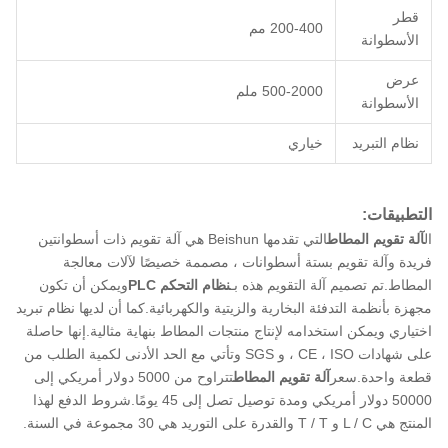
قطر
200-400 مم
الأسطوانة
عرض
500-2000 ملم
الأسطوانة
نظام التبريد
خياري
التطبيقات:
ال
آلة تقويم المطاط
التي تقدمها Beishun هي آلة تقويم ذات أسطوانتين
فريدة وآلة تقويم بستة أسطوانات ، مصممة خصيصًا لآلات معالجة
المطاط.تم تصميم آلة التقويم هذه بـ
نظام التحكم PLC
ويمكن أن تكون
مجهزة بأنظمة التدفئة البخارية والزيتية والكهربائية.كما أن لديها نظام تبريد
اختياري ويمكن استخدامه لإنتاج منتجات المطاط بنهاية مثالية.إنها حاصلة
على شهادات CE ، ISO ، و SGS وتأتي مع الحد الأدنى لكمية الطلب من
قطعة واحدة.سعر
آلة تقويم المطاط
تتراوح من 5000 دولار أمريكي إلى
50000 دولار أمريكي ومدة توصيل تصل إلى 45 يومًا.شروط الدفع لهذا
المنتج هي L / C و T / T والقدرة على التوريد هي 30 مجموعة في السنة.