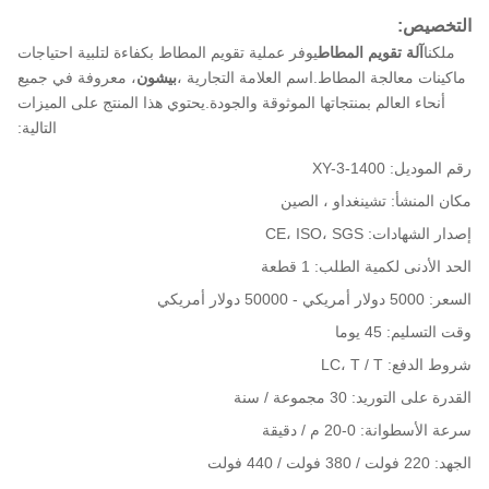
التخصيص:
ملكنا
آلة تقويم المطاط
يوفر عملية تقويم المطاط بكفاءة لتلبية احتياجات
ماكينات معالجة المطاط.اسم العلامة التجارية ،
بيشون
، معروفة في جميع
أنحاء العالم بمنتجاتها الموثوقة والجودة.يحتوي هذا المنتج على الميزات
التالية:
رقم الموديل: XY-3-1400
مكان المنشأ: تشينغداو ، الصين
إصدار الشهادات: CE، ISO، SGS
الحد الأدنى لكمية الطلب: 1 قطعة
السعر: 5000 دولار أمريكي - 50000 دولار أمريكي
وقت التسليم: 45 يوما
شروط الدفع: LC، T / T
القدرة على التوريد: 30 مجموعة / سنة
سرعة الأسطوانة: 0-20 م / دقيقة
الجهد: 220 فولت / 380 فولت / 440 فولت