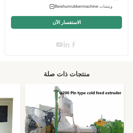
Material:
ยาง
ويتشات:
Beishunrubbermachine
200
Max Temperature:
الاستفسار الآن
High Light:
آلة تقويم 4 أسطوانات
,
آلة تقويم 4 أسطوانات
,
آلة تقويم تحكم PLC
منتجات ذات صلة