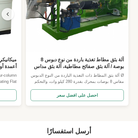
آلة بثق مطاط تغذية باردة من نوع دبوس 8
بوصة / آلة بثق صفائح مطاطية، آلة بثق مداس
أعمدة أوت
إطارات
الكهربائي
Ø آلة بثق المطاط ذات التغذية الباردة من النوع الدبوس
ur-column
مقاس 8 بوصات بمحرك بقدرة 280 كيلو وات، والتحكم
ting Flat
في سرعة تحويل التردد، وقدرة 2500 كجم / ساعة. تتميز
bber flat
بتقنية التغذية الباردة من النوع الدبوسي للحصول على
 to induce
احصل على افضل سعر
إنتاج أعلى بنسبة 50% واستهلاك أقل للطاقة بنسبة
sulting in
35% مقارنة بأجهزة البثق التقليدية. حاصلة على شهادة
d physical
ISO9001 وCE، وهي مناسبة لمداس الإطارات والألواح
ties and ...
المطاطية وشرائط الختم.
أرسل استفسارًا