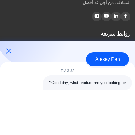
المتبادلة، من أجل غد أفضل.
روابط سريعة
مسكن
معلومات عنا
Alexey Pan
المنتجات
اتصل بنا
3:33 PM
فئات
Good day, what product are you looking for?
آلة ضغط الكبريت المطاطية
آلة خلط المطاط
آلة تبريد المطاط الدفعة
آلة صنع إطارات الدراجات النارية
آلة عجن المطاط