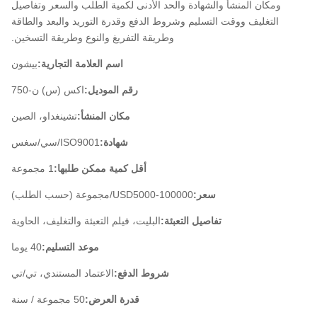
ومكان المنشأ والشهادة والحد الأدنى لكمية الطلب والسعر وتفاصيل
التغليف ووقت التسليم وشروط الدفع وقدرة التوريد والبعد والطاقة
وطريقة التفريغ والنوع وطريقة التسخين.
اسم العلامة التجارية:
بيشون
رقم الموديل:
اكس (س) ن-750
مكان المنشأ:
تشينغداو، الصين
شهادة:
ISO9001/سي/سغس
أقل كمية ممكن طلبها:
1 مجموعة
سعر:
USD5000-100000/مجموعة (حسب الطلب)
تفاصيل التعبئة:
البليت، فيلم التعبئة والتغليف، الحاوية
موعد التسليم:
40 يوما
شروط الدفع:
الاعتماد المستندي، تي/تي
قدرة العرض:
50 مجموعة / سنة