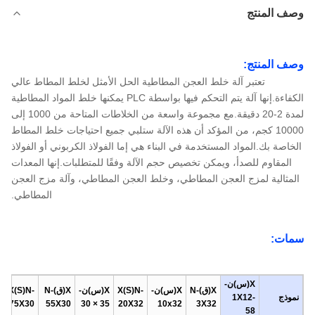
وصف المنتج
وصف المنتج:
تعتبر آلة خلط العجن المطاطية الحل الأمثل لخلط المطاط عالي
الكفاءة.إنها آلة يتم التحكم فيها بواسطة PLC يمكنها خلط المواد المطاطية
لمدة 2-20 دقيقة.مع مجموعة واسعة من الخلاطات المتاحة من 1000 إلى
10000 كجم، من المؤكد أن هذه الآلة ستلبي جميع احتياجات خلط المطاط
الخاصة بك.المواد المستخدمة في البناء هي إما الفولاذ الكربوني أو الفولاذ
المقاوم للصدأ، ويمكن تخصيص حجم الآلة وفقًا للمتطلبات.إنها المعدات
المثالية لمزج العجن المطاطي، وخلط العجن المطاطي، وآلة مزج العجن
المطاطي.
سمات:
X(س)ن-
X(ق)N-
X(س)ن-
X(S)N-
X(س)ن-
X(ق)N-
X(S)N-
نموذج
1X12-
75X30
55X30
35 × 30
20X32
10x32
3X32
58