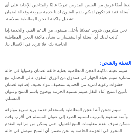
لدينا أيضًا فريق من الفنيين المدربين تدريبًا عاليًا والمتاحين للإجابة على أي
أسئلة فنية قد تكون لديكم.يقدم الفنيون لدينا خدمة سريعة وفعالة لضمان
تشغيل ماكينة العجن المطاطية بسلاسة.
نحن ملتزمون بتزويد عملائنا بأعلى مستوى من الدعم الفني والخدمة.إذا
كانت لديك أي أسئلة أو استفسارات بشأن ماكينة العجن المطاطية
الخاصة بك، فلا تتردد في الاتصال بنا.
التعبئة والشحن:
سيتم تعبئة ماكينة العجن المطاطية بعناية فائقة لضمان وصولها في حالة
ممتازة.سيتم تعبئة الجهاز في صندوق من الورق المقوى عالي التحمل، مع
حشوات رغوية لمزيد من الحماية.سنضيف مواد تغليف إضافية لضمان
تأمين المنتج أثناء النقل.سيتم تسمية الحزمة بوضوح باسم المنتج وعنوان
المستلم.
سيتم شحن آلة العجن المطاطية باستخدام خدمة بريد سريع موثوقة
وآمنة.سنقوم بالترتيب لتسليم الطرد إلى عنوان المستلم في أقرب وقت
ممكن.سوف نقدم معلومات التتبع للعميل، حتى يتمكن من مراقبة التقدم
المحرز في الحزمة الخاصة به.نحن نضمن أن المنتج سيصل في حالة