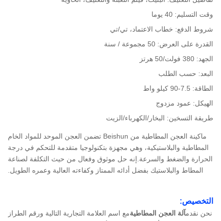
وقت التسليم: 40 يوما
شروط الدفع: خطاب الاعتماد، تي/تي
القدرة على العرض: 50 مجموعة / سنة
الجهد: 380 فولت/50 هرتز
البعد: حسب الطلب
الطاقة: 7.5-90 كيلو واط
الهيكل: عمود مزدوج
طريقة التسخين: البخار/الكهرباء/الزيت
ماكينة العجن المطاطية من Beishun تضمن العجن الموحد للمواد الخام
المطاطية والبلاستيكية، وهي مجهزة بتكنولوجيا متقدمة للتحكم في درجة
الحرارة والضغط والسرعة.إنه حل موثوق وفعال من حيث التكلفة لصناعة
المطاط والبلاستيك بفضل أدائه الممتاز وكفاءته العالية وعمره الطويل.
التخصيص:
نحن نقدم
آلة العجن المطاطية
مع اسم العلامة التجارية التالية ورقم الطراز