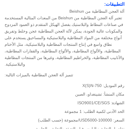
التطبيقات:
آلة العجن المطاطية من Beishun
تعتبر آلة العجن المطاطية من Beishun من المعدات المثالية المستخدمة
في صناعات المطاط والبلاستيك.بفضل الهيكل المتقدم ذو العمود المزدوج
والمكونات عالية الجودة، يمكن لآلة العجن المطاطية عجن وخلط وتفريق
أنواع مختلفة من المواد المطاطية والبلاستيكية والمساحيق.يستخدم على
نطاق واسع في إنتاج المنتجات المطاطية والبلاستيكية، مثل الأختام
المطاطية، والألواح المطاطية، والألواح المطاطية، والقفازات المطاطية،
والأنابيب المطاطية، والخراطيم المطاطية، وغيرها من المنتجات المطاطية
والبلاستيكية.
تتميز آلة العجن المطاطية بالميزات التالية:
رقم الموديل: X(S)N-750
مكان المنشأ: تشينغداو، الصين
الشهادة: ISO9001/CE/SGS
الحد الأدنى لكمية الطلب: 1 مجموعة
السعر: USD5000-100000/مجموعة (حسب الطلب)
تفاصيل التغليف: البليت، فيلم التعبئة والتغليف، الحاوية