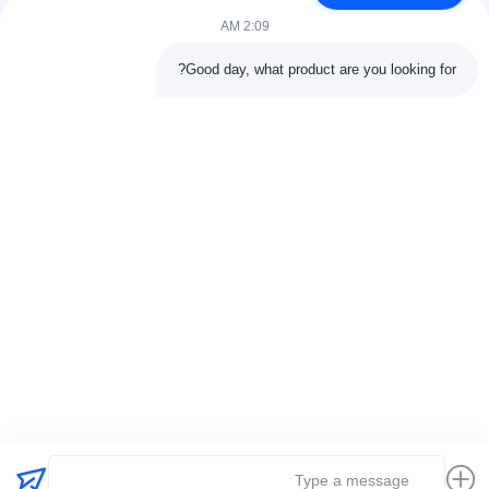
اتصل بنا
2:09 AM
فئات
Good day, what product are you looking for?
آلة ضغط الكبريت المطاطية
آلة خلط المطاط
آلة تبريد المطاط الدفعة
آلة صنع إطارات الدراجات النارية
آلة عجن المطاط
اتصل بنا
هاتف: 00-86-15154222850
بريد إلكتروني:
info@beishunchina.com
إضافة إضافة: 338 طريق مينغسي، حي هوانغداو، تشينغداو الصين،
الرمز البريدي: 266400
Copyright © 2022-2026 Qingdao Beishun Environmental Protection
Technology Co.,Ltd. . كل الحقوق محفوظة. |
خريطة الموقع