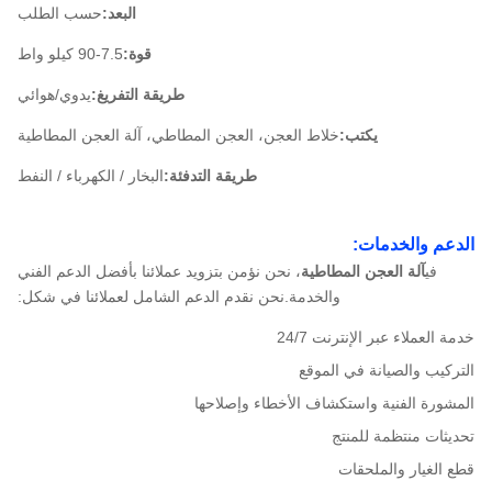
البعد:
حسب الطلب
قوة:
7.5-90 كيلو واط
طريقة التفريغ:
يدوي/هوائي
يكتب:
خلاط العجن، العجن المطاطي، آلة العجن المطاطية
طريقة التدفئة:
البخار / الكهرباء / النفط
الدعم والخدمات:
في
آلة العجن المطاطية
، نحن نؤمن بتزويد عملائنا بأفضل الدعم الفني
والخدمة.نحن نقدم الدعم الشامل لعملائنا في شكل:
خدمة العملاء عبر الإنترنت 24/7
التركيب والصيانة في الموقع
المشورة الفنية واستكشاف الأخطاء وإصلاحها
تحديثات منتظمة للمنتج
قطع الغيار والملحقات