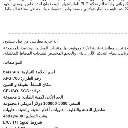
T ولها قدرة إمداد سنوية من 50sets.يتم تشغيلها بواسطة محرك كهربائي ولها نظام تحكم PLC تلقائيالجهاز لديه ضمان لمدة عامين ومدى الجهد
آلة تبريد مطاطي من قبل بييشون
ة هي وحدة تبريد مطاطية عالية الأداء وموثوق بها لمنتجات المطاط ، وخاصة للمجموعة
لحجم المخصص لمنتجات المطاط المختلفة.
المواصفات:
اسم العلامة التجارية: beishun
رقم الطراز: XPG-700
مكان المنشأ: تشينغداو الصين
شهادة: CE، ISO، SGS
الحد الأدنى لكمية الطلب: 1 مجموعة
السعر: 5000-100000 دولار أمريكي / مجموعة
تفاصيل التعبئة والتغليف: حاويات، أفلام التعبئة والتعبئة، حاويات
وقت التسليم: 30-45days
شروط الدفع: L/C، T/T