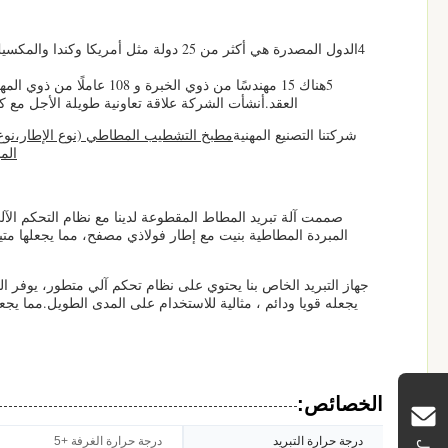
4الدول المصدرة هي أكثر من 25 دولة مثل أم
5هناك 15 مهندسًا من ذوي ا
العقد.أنشأت الشركة علاقة تعاونية طويلة الأجل مع كوسكو، MSK، YML، الخ لضمان وصول البضائع إلى الميناء في
شركتنا التصنيع المهنية
مطبخ التشطيب المطاطي (نوع الإطار،نوع ا
الم
جهاز التبريد الخاص بنا يحتوي على نظام تحكم آلي متطور، يوفر ال
يجعله قويا ودائم ، مثالية للاستخدام على المدى الطويل.مما يج
الخصائص:
درجة حرارة التبريد
درجة حرارة الغرفة +5