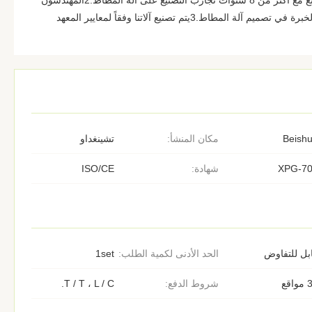
المطاط وصف المنتج: 1. نحن مصنع مع أكثر من 8 سنوات تجارب التصنيع على آلة المطاط.2المهندسون
لدينا لديهم حوالي 15 سنوات من الخبرة في تصميم آلة المطاط.3يتم تصنيع آلاتنا وفقاً لمعايير المعهد
Beish
مكان المنشأ:
تشينغداو
XPG-7
شهادة:
ISO/CE
بل للتفاوض
الحد الأدنى لكمية الطلب:
1set
اقع
شروط الدفع:
T / T ، L / C.