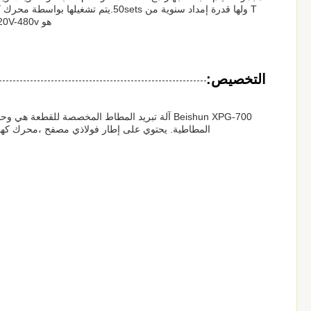
هو 220V-480v. تم بناؤه مع إطار فولاذي مصفح ولديه تطبيقات واسعة في صناعة المطاط.
التخصيص:
Beishun XPG-700 آلة تبريد المطاط المخصصة للقطع
المطاطية. يحتوي على إطار فولاذي مصفح ،محرك كهربائي، نظام التحكم الآلي PLC، وا