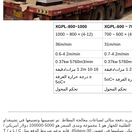
XGPL-800~1000
XGPL-600 ~ 7
(4-12) × 800 ~ 1000
36m/min
31m/min
0.6-4.2m/min
0.7-4.2m/min
0.37kw 5760m3/min
0.37kw 5760m
/دقيقة
1.2m 10-16 مرات/دقيقة
≤ درجة حرارة الغرفة
 الغرفة +5oC
+5oC
تحكم المحول
تحكم المحول
Beishun XPG-700 Off Rubber Cool هي جهاز تبريد دفعة مثالي لصناعات معالجة المطاط. تم تصميمها وتصنيعها في تشينغداو
، الصين ، ومعتمدة من قبل CE و ISO و SGS.الحد الأدنى للكمية الطلبية للجهاز هو 1 مجموعة ومدى السعر هو 5000-100000 دولار أمريكي /
مجموعة. يتم تعبئة الجهاز مع الحافلات ، وأفلام التعبئة والحاويات ويمكن تسليمها في غضون 30-45days. فإنه يدعم شروط الدفع مثل L / C و T /