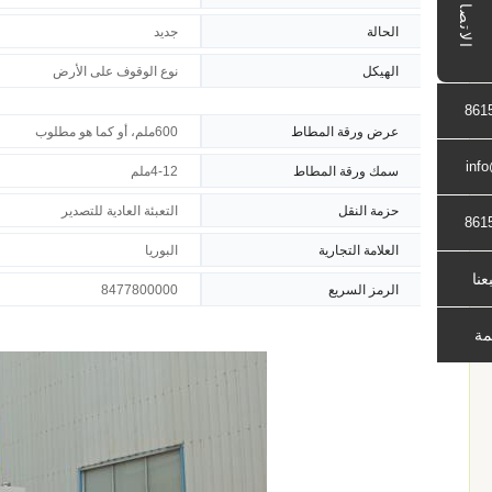
الاتصال
الحالة
جديد
الهيكل
نوع الوقوف على الأرض
861
عرض ورقة المطاط
600ملم، أو كما هو مطلوب
inf
سمك ورقة المطاط
4-12ملم
حزمة النقل
التعبئة العادية للتصدير
861
العلامة التجارية
البوريا
بعنا
الرمز السريع
8477800000
مة