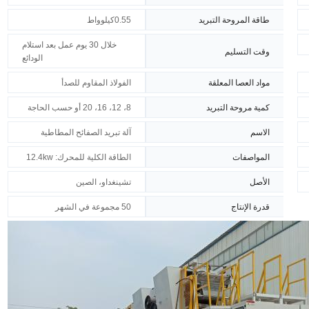
طاقة المروحة التبريد
0.55كيلوواط
خلال 30 يوم عمل بعد استلام
وقت التسليم
الودائع
مواد العصا المعلقة
الفولاذ المقاوم للصدأ
كمية مروحة التبريد
8، 12، 16، 20 أو حسب الحاجة
الاسم
آلة تبريد الصفائح المطاطية
المواصفات
الطاقة الكلية للمحرك: 12.4kw
الأصل
تشينغداو، الصين
قدرة الإنتاج
50 مجموعة في الشهر