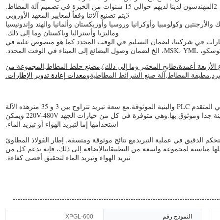
2المهندسون لدينا لديهم حوالي 15 سنوات من الخبرة في تصميم آلة المطاط.
3يتم تصنيع آلاتنا وفقاً لمعايير المعهد الأوروبي
ريكا وكندا والمكسيك والأرجنتين وكولومبيا وأوكرانيا وروسيا وأوزبكستان وألمانيا والهند وإندونيسيا
وماليزيا وأستراليا وباكستان وما إلى ذلك.
لخبرة و 108 عاملًا من ذوي المهارات في شركتنا، لضمان التسليم في الوقت المحدد كما هو منصوص عليه في
 الوقت المحدد.
لأربعة أعمدة،طابخ المختبر وما إلى ذلك)
,
مصنع خلط المطاط
,
المجموعة من
برد
,
مطبقة المطاط
,
آلة صنع الشرائط المطاطية
و
معدات إعادة تدوير الإطارات.
صممت آلة تبريد المطاط المقطوعة لدينا مع نظام التحكم الآلي المتقدم PLC والبنية الموثوقة.مع سعة تبريد تتراوح بين 3 و 35 مترهذه الآلة
المبردة المطاطية بنيت مع إطار فولاذي مصفح، مما يجعلها متينة جدا وموثوق بها.وهي متوفرة في كل من خيارات الجهد 220V-480V ويمكن
استخدامها إما لتبريد الهواء أو تبريد الماء.
تحكم الدقيق في عملية التبريدمع نتائج موثوقة ومتسقة. إطار الفولاذ المطاوئ
علها مناسبة لمجموعة واسعة من التطبيقاتبالإضافة إلى ذلك، فإنه يدعم كل من
تبريد الهواء وتبريد الماء لتحقيق أقصى كفاءة.
النموذج رقم
XPGL-600