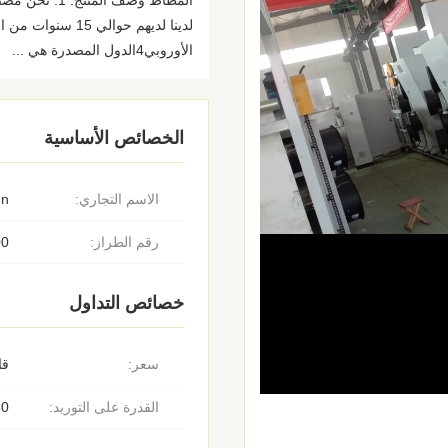
الأوروبي4الدول المصدرة هي ...
الخصائص الأساسية
الاسم التجاري:
un
رقم الطراز:
00
خصائص التداول
سعر:
قا
القدرة على التوريد:
30 مو