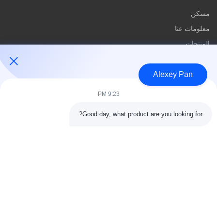
مسكن
معلومات عنا
المنتجات
اتصل بنا
Alexey Pan
فئات
9:23 PM
آلة ضغط الكبريت المطاطية
Good day, what product are you looking for?
آلة خلط المطاط
آلة تبريد المطاط الدفعة
آلة صنع إطارات الدراجات النارية
آلة عجن المطاط
اتصل بنا
هاتف: 00-86-15154222850