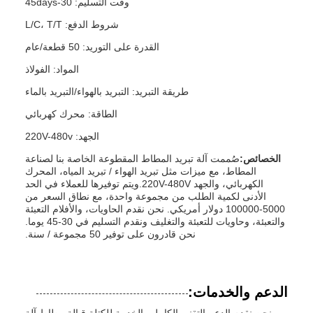
وقت التسليم: 30-45days
شروط الدفع: L/C، T/T
القدرة على التوريد: 50 قطعة/عام
المواد: الفولاذ
طريقة التبريد: التبريد بالهواء/التبريد بالماء
الطاقة: محرك كهربائي
الجهد: 220V-480v
الخصائص:
صُممت آلة تبريد المطاط المقطوعة الخاصة بنا لصناعة
المطاط، مع ميزات مثل تبريد الهواء / تبريد المياه، المحرك
الكهربائي، والجهد 220V-480V.ويتم توفيرها للعملاء في الحد
الأدنى لكمية الطلب من مجموعة واحدة، مع نطاق السعر من
5000-100000 دولار أمريكي. نحن نقدم الحاويات، والأفلام التعبئة
والتعبئة، وحاويات للتعبئة والتغليف ونقدم التسليم في 30-45 يوما.
نحن قادرون على توفير 50 مجموعة / سنة.
الدعم والخدمات: