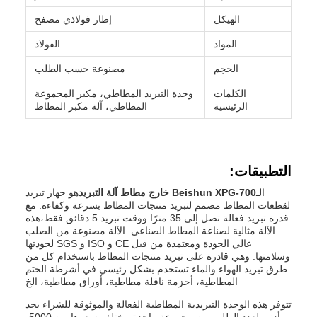
الهيكل
إطار فولاذي مصفح
المواد
الفولاذ
الحجم
مصنوعة حسب الطلب
الكلمات
وحدة التبريد المطاطي، مكبر المجموعة
الرئيسية
المطاطي، آلة مكبر المطاط
التطبيقات:
الـ
Beishun XPG-700 خارج مطاط آلة التبريد
هو جهاز تبريد
لقطعات المطاط مصمم لتبريد منتجات المطاط بسرعة وكفاءة. مع
قدرة تبريد فعالة تصل إلى 35 مترًا ووقت تبريد 5 دقائق فقط،هذه
الآلة مثالية لصناعة المطاط الصناعي. الآلة مصنوعة من الصلب
عالي الجودة ومعتمدة من قبل CE و ISO و SGS لجودتها
وسلامتها. وهي قادرة على تبريد منتجات المطاط باستخدام كل من
طرق تبريد الهواء والماء.تستخدم بشكل رئيسي في أشرطة الختم
المطاطية، أحزمة ناقلة مطاطية، أوراق مطاطية، الخ
تتوفر هذه الوحدة التبريدية المطاطية الفعالة والموثوقة للشراء بحد