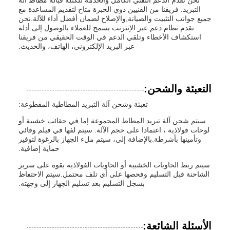
نحن نقدم الدعم التقني الكامل والخدمة للكتلة قبالة مطاط آلة
التبريد. فريقنا من الفنيين ذوي الخبرة متاح لتقديم المساعدة مع
جميع جوانب التثبيت والصيانة,والإصلاح لضمان أفضل أداء للآلة.نحن
نقدم نظام دعم عبر الإنترنت يسمح للعملاء بالوصول إلى أدلة
استكشاف الأخطاء وتلقي الدعم في الوقت الحقيقي من فريقنا
عبر البريد الإلكتروني، الهاتف، والحديث.
التعبئة والشحن:
تعبئة وشحن آلة التبريد المطاطية المقطوعة:
سيتم شحن آلة تبريد المطاط المجموعة إما في حقائب خشبية أو
لوحات فولاذية ، اعتمادا على حجم الآلة. سيتم لفها في فيلم وقائي
وتأمينها بأشرطة.بالإضافة إلى، سيتم ملء الجهاز بالرغوة لتوفير
حماية إضافية.
سيتم ربط الحاويات الخشبية أو الحاويات الفولاذية بقوة على سرير
الشاحنة قبل التسليم وفحصها على أي تلف محتمل.سيتم الاحتفاظ
بسجل التسليم بعد تسليم الجهاز إلى وجهته.
الأسئلة الشائعة: