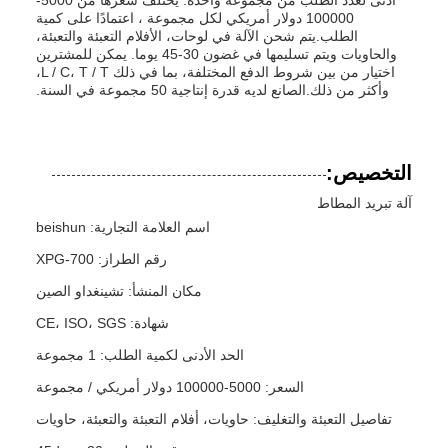
أدنى لعدد الطلب من مجموعة واحدة. يختلف سعرها من 5000-
100000 دولار أمريكي لكل مجموعة ، اعتمادًا على كمية
الطلب.يتم شحن الآلة في لوحات، الأفلام التعبئة والتعبئة،
والحاويات ويتم تسليمها في غضون 30-45 يوما. يمكن للمشترين
اختيار من بين شروط الدفع المختلفة، بما في ذلك L / C، T / T،
وأكثر من ذلك.الصانع لديه قدرة إنتاجية 50 مجموعة في السنة.
التخصيص:
آلة تبريد المطاط
اسم العلامة التجارية: beishun
رقم الطراز: XPG-700
مكان المنشأ: تشينغداو الصين
شهادة: CE، ISO، SGS
الحد الأدنى لكمية الطلب: 1 مجموعة
السعر: 5000-100000 دولار أمريكي / مجموعة
تفاصيل التعبئة والتغليف: حاويات، أفلام التعبئة والتعبئة، حاويات