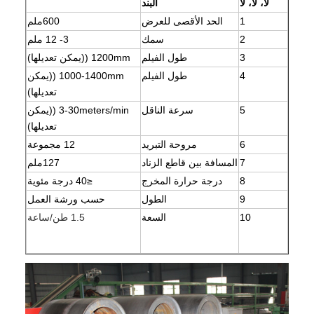
لا، لا، لا
البند
1
الحد الأقصى للعرض
600ملم
2
سمك
3- 12 ملم
3
طول الفيلم
1200mm ((يمكن تعديلها)
4
طول الفيلم
1000-1400mm ((يمكن
تعديلها)
5
سرعة الناقل
3-30meters/min ((يمكن
تعديلها)
6
مروحة التبريد
12 مجموعة
7
المسافة بين قاطع الزناد
127ملم
8
درجة حرارة المخرج
≤40 درجة مئوية
9
الطول
حسب ورشة العمل
10
السعة
1.5 طن/ساعة