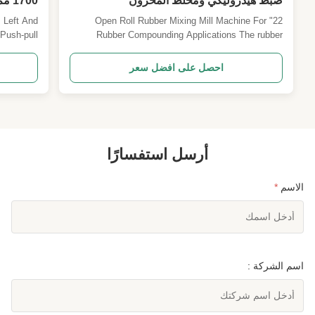
ضبط هيدروليكي ومخلط المخزون
700
آلة تشكي
22" Open Roll Rubber Mixing Mill Machine For
Push-pull
Rubber Compounding Applications The rubber
 advanced
mixing mill machine is widely used in the milling
r pressing
process of rubbers and rubber products. This
احصل على افضل سعر
esponding
machine is primarily used for mixing raw rubber,
rmosetting
rubber compounds, thermoplastic materials, or
plastics, ...
ethylene-vinyl acetate ...
أرسل استفسارًا
الاسم
*
اسم الشركة :