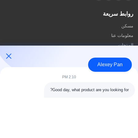
روابط سريعة
مسكن
معلومات عنا
المنتجات
اتصل بنا
Alexey Pan
فئات
2:10 PM
آلة ضغط الكبريت المطاطية
Good day, what product are you looking for?
آلة خلط المطاط
آلة تبريد المطاط الدفعة
آلة صنع إطارات الدراجات النارية
آلة عجن المطاط
اتصل بنا