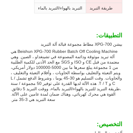
طريقة التبريد
التبريد بالهواء/التبريد بالماء
التطبيقات:
بيشن XPG-700 مطاط مجموعة قبالة آلة التبريد
Beishun XPG-700 Rubber Batch Off Cooling Machine هي
آلة تبريد موثوقة ودائمة المصنوعة في تشينغداو ، الصين. وهي
معتمدة من قبل CE و ISO و SGS مع الحد الأدنى للكمية الطلبية
من 1 مجموعة.يبلغ سعرها ما بين 5000-100000 دولار أمريكي،
ويتم التعبئة والتغليف بواسطة الحاويات ، وأفلام التعبئة والتغليف ،
والحاويات. وقت التسليم هو 30-45 يوما ، وشروط الدفع تشمل L /
C و T / T. هذه الآلة لديها القدرة على توفير 50 مجموعة / سنة
،طريقة التبريد للتبريد بالهواء/التبريد بالماء، ووقت التبريد 5 دقائق.
القوة هي محرك كهربائي، وهناك ضمان لمدة عامين على الآلة.
سعة التبريد هي 3-35 متر.
التخصيص: