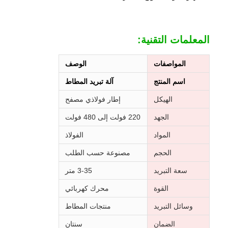
المعلمات التقنية:
المواصفات
الوصف
اسم المنتج
آلة تبريد المطاط
الهيكل
إطار فولاذي مصفح
الجهد
220 فولت إلى 480 فولت
المواد
الفولاذ
الحجم
مصنوعة حسب الطلب
سعة التبريد
3-35 متر
القوة
محرك كهربائي
وسائل التبريد
منتجات المطاط
الضمان
سنتان