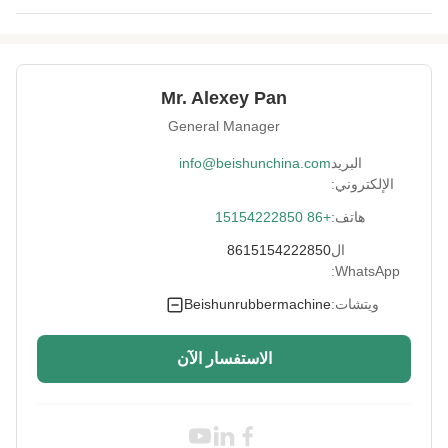
Size:
مصنوع بطريقة مخصصة
Warranty:
سنتان
Mr. Alexey Pan
Structure:
إطار فولاذي ملحوم
General Manager
Material:
الفولاذ
البريد
info@beishunchina.com
الإلكتروني:
Voltage:
220 فولت - 480 فولت
هاتف:
+86 15154222850
Cooling Method:
تبريد الهواء / تبريد المياه
ال
8615154222850
WhatsApp:
Control System:
PLC تلقائي
ويتشات:
Beishunrubbermachine
Cooling Capacity:
3-35 مترا
الاستفسار الآن
High Light:
آلة تبريد مطاطية آلية PLC
,
آلة تبريد المطاط 220 فولت
,
المبرد الآلي للقطعة المطاطية