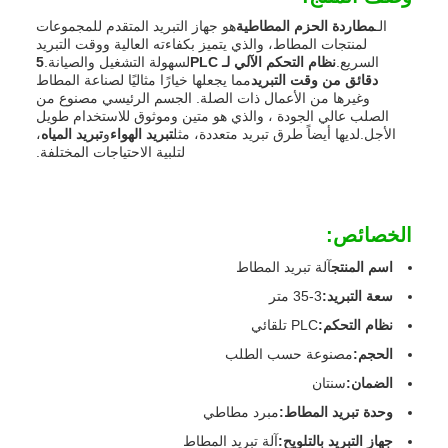
الـ
مطاردة الحزم المطاطية
هو جهاز التبريد المتقدم للمجموعات
لمنتجات المطاط، والذي يتميز بكفاءته العالية ووقت التبريد
السريع.
نظام التحكم الآلي لـ PLC
لسهولة التشغيل والصيانة.
5
دقائق من وقت التبريد
مما يجعلها خيارًا مثاليًا لصناعة المطاط
وغيرها من الأعمال ذات الصلة. الجسم الرئيسي مصنوع من
الصلب عالي الجودة ، والذي هو متين وموثوق للاستخدام طويل
الأجل.لديها أيضاً طرق تبريد متعددة، مثل
تبريد الهواء
و
تبريد المياه
،
لتلبية الاحتياجات المختلفة.
الخصائص:
اسم المنتج
آلة تبريد المطاط
سعة التبريد:
3-35 متر
نظام التحكم:
PLC تلقائي
الحجم:
مصنوعة حسب الطلب
الضمان:
سنتان
وحدة تبريد المطاط:
مبرد مطاطي
جهاز التبريد بالتلويح:
آلة تبريد المطاط