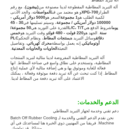
آلة تبريد المطاط
آلة التبريد المطاطية المقطوعة لدينا مصنوعة من
(بيشون)
، مع رقم
الطراز
XPG-700
و هو معتمد من قبل
المواصفات
، والحد الأدنى
لكمية الطلب هو
1 مجموعة
السعر هو
5000 دولار أمريكي -
100000 دولار أمريكي / مجموعة
، وسيتم تسليمها في
30 - 45
يوما
شروط الدفع هي
L/C، T/T
القدرة على التوريد هي
50 مجموعة/
سنة
. الجهد هو
220 فولت - 480 فولت
و وقت التبريد هو
خمس
دقائق
وسائل التبريد هي
منتجات المطاط
، ونظام التحكم
PLC
أوتوماتيكي
.إنه يعمل بواسطة
محرك كهربائي
، وتفاصيل
التعبئة
الحاويات والحاويات المعدنية
.
آلة التبريد المطاطية المفروضة لدينا مثالية لتبريد المنتجات
المطاطية، وتستخدم على نطاق واسع في صناعة المطاط. انها
فعالة للغاية وموثوق بها،و هي إضافة مثالية لأي عملية إنتاج
المطاط. إذا كنت تبحث عن آلة تبريد دفعة موثوقة وفعالة ، يمكنك
الاعتماد على آلة تبريد دفعة من المطاط لدينا.
الدعم والخدمات:
دعم تقني وخدمة لجهاز التبريد المطاطي
نحن نقدم الدعم التقني والخدمة لـ Batch Off Rubber Cooling
Machine. فريقنا من المهنيين ذوي الخبرة هنا لمساعدتك في أي
مشاكل قد تواجهك.