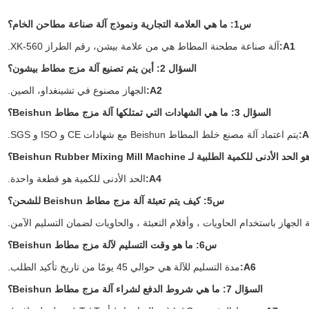
س1: ما هي العلامة التجارية ونموذج آلة صناعة مطاحن الخام؟
A1:
آلة صناعة مطحنة المطاط هي من علامة بيشن، رقم الطراز XK-560.
السؤال 2: أين يتم تصنيع آلة مزج مطاط بيشون؟
A2:
الجهاز مصنوع في تشينغداو، الصين.
السؤال 3: ما هي الشهادات التي تمتلكها آلة مزج مطاط Beishun؟
A
يتم اعتماد آلة مصنع خلط المطاط Beishun مع شهادات CE و ISO و SGS.
A4:
الحد الأدنى للكمية هو قطعة واحدة.
س5: كيف يتم تعبئة آلة مزج مطاط Beishun للشحن؟
ة الجهاز باستخدام الحاويات ، وأفلام التعبئة ، والحاويات لضمان التسليم الآمن.
س6: ما هو وقت التسليم لآلة مزج مطاط Beishun؟
A6:
مدة التسليم للآلة هي حوالي 45 يومًا من تاريخ تأكيد الطلب.
السؤال 7: ما هي شروط الدفع لشراء آلة مزج مطاط Beishun؟