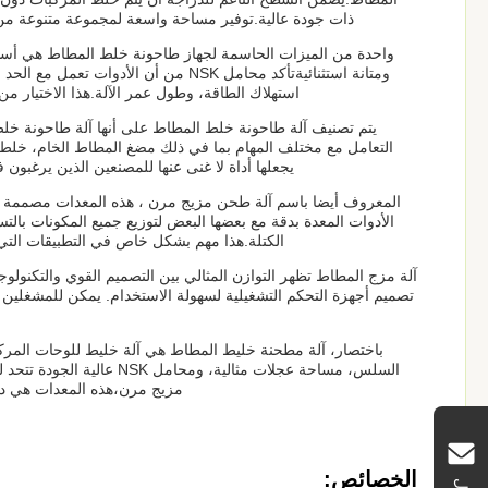
ذات جودة عالية.توفير مساحة واسعة لمجموعة متنوعة من 
واحدة من الميزات الحاسمة لجهاز طاحونة خلط المطاط هي أسطوانا
ومتانة استثنائيةتأكد محامل NSK من أن
استهلاك الطاقة، وطول عمر الآلة.هذا الاختيار من
يتم تصنيف آلة طاحونة خلط المطاط على أنها آلة طاحونة خل
التعامل مع مختلف المهام بما في ذلك مضغ المطاط الخام، خلط ال
يجعلها أداة لا غنى عنها للمصنعين الذين يرغب
المعروف أيضا باسم آلة طحن مزيج مرن ، هذه المعدات مصممة للت
الأدوات المعدة بدقة مع بعضها البعض لتوزيع جميع المكونات با
الكتلة.هذا مهم بشكل خاص في التطبيقات التي ت
آلة مزج المطاط تظهر التوازن المثالي بين التصميم القوي والتكنولوج
تصميم أجهزة التحكم التشغيلية لسهولة الاستخدام. يمكن للمشغلين
باختصار، آلة مطحنة خليط المطاط هي آلة خليط للوحات المركب
السلس، مساحة عجلات مثالية،
مزيج مرن،هذه المعدات هي دلي
الخصائص: