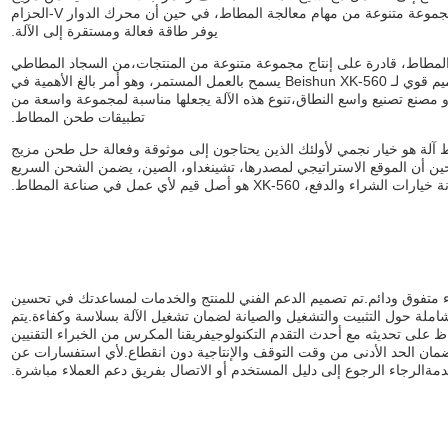
متسق و موحد من الموادمساحة الدوار من 150 ملم هو واسع لمجموعة متنوعة من مهام معالجة المطاط، في حين أن محرك الدوار V-الحزام
يوفر طاقة فعالة ومستقرة إلى الآلة.
 المطاط، قادرة على إنتاج مجموعة متنوعة من المنتجات،من السجاد المطاطي
البسيط إلى المكونات المطاطية الأكثر تعقيدا لصناعة السياراتتصميم قوي لـ Beishun XK-560 يسمح بالعمل المستمر، وهو أمر بالغ الأهمية في
 أو مصنع تصنيع واسع النطاق،تنوع هذه الآلة يجعلها مناسبة لمجموعة واسعة من
تطبيقات طحن المطاط.
Beishu مطاط التركيب خليط آلة هو خيار نجمي لأولئك الذين يحتاجون إلى موثوقة وفعالة حل طحن مزيج
ين أن الموقع الاستراتيجي لمصدرها، تشينغداو، الصين، يضمن الشحن السريع
X هو أصل قيم لأي عمل في صناعة المطاط.
 متفوق ودائم.تم تصميم الدعم الفني للمنتج والخدمات لمساعدتك في تحسين
ملة حول التثبيت والتشغيل والصيانة لضمان تشغيل الآلة بسلاسة وكفاءة.يتم
على تحديثه مع أحدث التقدم التكنولوجيفريقنا المكرس من الخبراء التقنيين
ضمان الحد الأدنى من وقت التوقف والإنتاجية دون انقطاع.لأي استفسارات عن
دمةالرجاء الرجوع إلى دليل المستخدم أو الاتصال بفريق دعم العملاء مباشرة.