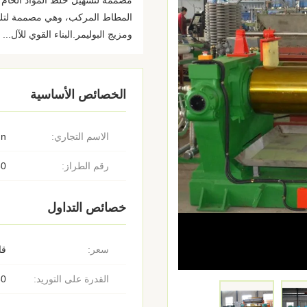
مصممة لتسهيل خلط المواد الخام ل
المطاط المركب، وهي مصممة لتلب
ومزيج البوليمر.البناء القوي للآل...
الخصائص الأساسية
الاسم التجاري:
un
رقم الطراز:
60
خصائص التداول
سعر:
قا
القدرة على التوريد:
30 مو