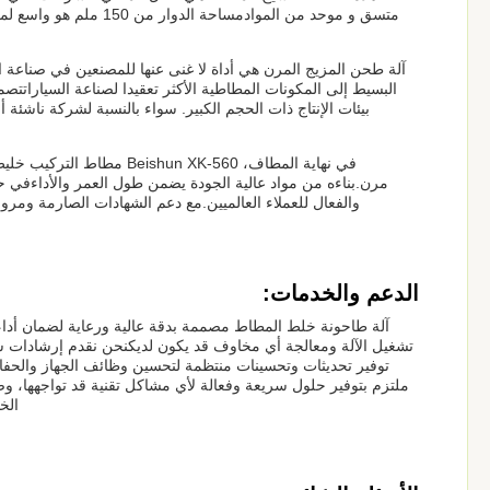
آلة طحن المزيج المرن هي أداة لا غنى عنها للمصنعين في صناعة
بيئات الإنتاج ذات الحجم الكبير. سواء بالنسبة لشركة ناشئة
في نهاية المطاف، n XK-560
مرن.بناءه من مواد عالية الجودة يضمن طول العمر والأداءفي ح
والفعال للعملاء العالميين.مع دعم الشهادات الصارمة ومرونة خيارات الشراء والدفع، K-560
الدعم والخدمات:
آلة طاحونة خلط المطاط مصممة بدقة عالية ورعاية لضمان أداء
تشغيل الآلة ومعالجة أي مخاوف قد يكون لديكنحن نقدم إرشادات شا
توفير تحديثات وتحسينات منتظمة لتحسين وظائف الجهاز والحفاظ 
ملتزم بتوفير حلول سريعة وفعالة لأي مشاكل تقنية قد تواجهها، و
الخ