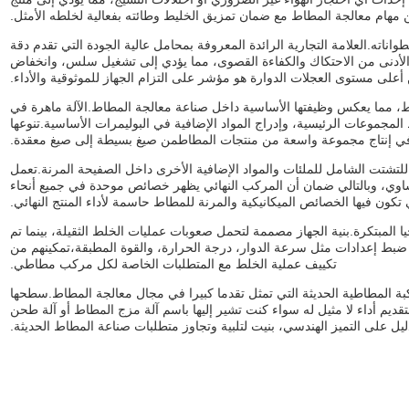
مهام معالجة المطاط مع ضمان تمزيق الخليط وطائته بفعالية لخلطه الأمثل.
ته.العلامة التجارية الرائدة المعروفة بمحامل عالية الجودة التي تقدم دقة
 الأدوات تعمل مع الحد الأدنى من الاحتكاك والكفاءة القصوى، مما يؤدي إلى تشغيل سلس، وانخفاض
 أعلى مستوى العجلات الدوارة هو مؤشر على التزام الجهاز للموثوقية والأداء.
ط، مما يعكس وظيفتها الأساسية داخل صناعة معالجة المطاط.الآلة ماهرة في
مجموعات الرئيسية، وإدراج المواد الإضافية في البوليمرات الأساسية.تنوعها
ون في إنتاج مجموعة واسعة من منتجات المطاطمن صيغ بسيطة إلى صيغ معقدة.
شتت الشامل للملئات والمواد الإضافية الأخرى داخل الصفيحة المرنة.تعمل
لتساوي، وبالتالي ضمان أن المركب النهائي يظهر خصائص موحدة في جميع أنحاء
كون فيها الخصائص الميكانيكية والمرنة للمطاط حاسمة لأداء المنتج النهائي.
يا المبتكرة.بنية الجهاز مصممة لتحمل صعوبات عمليات الخلط الثقيلة، بينما تم
 ضبط إعدادات مثل سرعة الدوار، درجة الحرارة، والقوة المطبقة،تمكينهم من
تكييف عملية الخلط مع المتطلبات الخاصة لكل مركب مطاطي.
ة المطاطية الحديثة التي تمثل تقدما كبيرا في مجال معالجة المطاط.سطحها
 ومحامل NSK عالية الجودة تتحد لتقديم أداء لا مثيل له سواء كنت تشير إليها باسم آلة مزج المطاط أو آلة طحن
ل على التميز الهندسي، بنيت لتلبية وتجاوز متطلبات صناعة المطاط الحديثة.