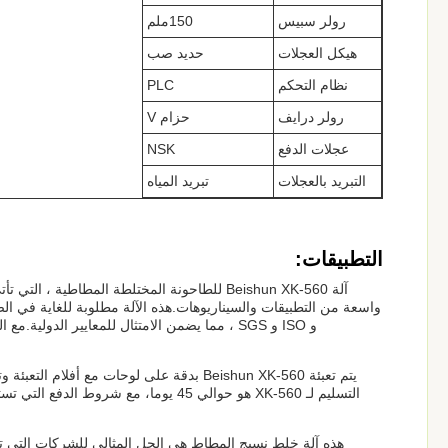
رولر سبيس
150ملم
هيكل العجلات
حديد صب
نظام التحكم
PLC
رولر درايف
حزام V
عجلات الدفع
NSK
التبريد بالعجلات
تبريد المياه
التطبيقات:
آلة Beishun XK-560 للطاحونة المختلطة المطا
يتم تعبئة Beishun XK-560 بدقة على لوحات م