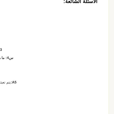
الأسئلة الشائعة:
3:
س4: ما هو الحد الأدنى للكمية الطلبية لـ Beishun Rubber Mixing Mill Machine؟
A5:
يتم تعبئ