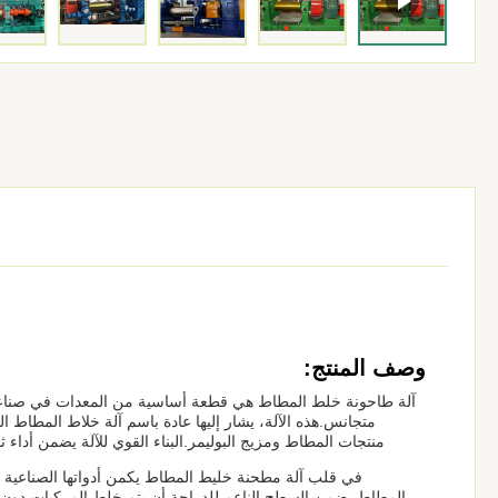
وصف المنتج:
آلة طاحونة خلط المطاط هي قطعة أساسية من المعدات في صناع
متجانس.هذه الآلة، يشار إليها عادة باسم آلة خلاط المطاط
منتجات المطاط ومزيج البوليمر.البناء القوي للآلة يضمن أداء 
في قلب آلة مطحنة خليط المطاط يكمن أدواتها الصناعية ا
المطاط.يضمن السطح الناعم للدراجة أن يتم خلط المركبات دون إح