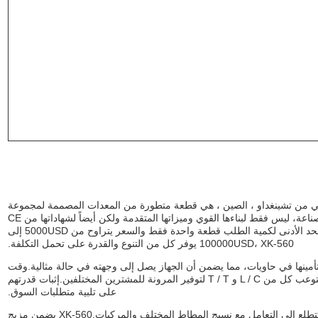
طية ، التي تأتي من تشينغداو ، الصين ، هي قطعة متطورة من المعدات المصممة لمجموعة
واسعة من التطبيقات والسيناريوهات.هذه الآلة مطلوبة للغاية في الصناعة، ليس فقط لبناءها القوي وميزاتها المتقدمة ولكن أيضاً لشهاداتها من CE
و ISO و SGS ، مما يضمن الامتثال للمعايير الدولية.مع الحد الأدنى لكمية الطلب قطعة واحدة فقط والسعر يتراوح من 5000USD إلى
100000USD، XK-560 يوفر كل من التنوع والقدرة على تحمل التكلفة.
ع أفلام التعبئة وتأمينها في حاويات، مما يضمن أن الجهاز يصل إلى وجهته في حالة مثالية.وقت
التسليم لـ XK-560 هو حوالي 45 يوما، مع شروط الدفع التي تستوعب كل من L / C و T / T لتوفير المرونة للمشترين المختلفين.إثبات قدرتهم
على تلبية متطلبات السوق.
هذه آلة خلط نسيج المطاط هي الحل المثالي للشركات التي تتطلع إلى التعامل مع نسيج المطاط المختلف والمركبات.XK-560 يضمن مزيج