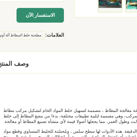
الاستفسار الآن
العلامات:
مطحنة خلط المطاط آلة أوتوم
وصف المنتج
ة معالجة المطاط ، مصممة لتسهيل خلط المواد الخام لتشكيل مركب مطاط
 المركب، وهي مصممة لتلبية تطبيقات مختلفة، بدءا من مضغ المطاط إلى خلط
ثابت وطول العمر، مما يجعلها أصولا قيمة لأي منشأة تصنيع المطاط أو معالجة.
لدقيقة. هذه الأدوات لها سطح سلس ، ومُحسّنة للخليط المتساوي وقطع مواد
داث أي احتجاز الهواء غير الضروري أو اختلالات النسيج، مما يؤدي إلى منتج