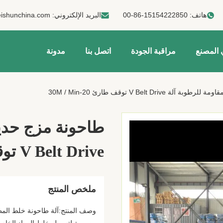
هاتف:
00-86-15154222850
البريد الإلكتروني:
ishunchina.com
 المصنع
مراقبة الجودة
اتصل بنا
مدونة
V Belt Dr توقف طارئ 20-30M / Min
طاحونة مزج حديد
V Belt Drive توقف طارئ 20-30M / Min
ملخص المنتج
وصف المنتج:آلة طاحونة خلط الم