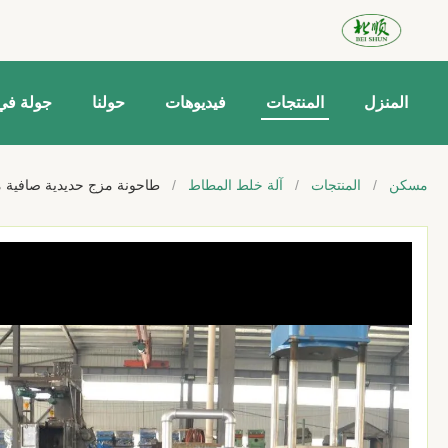
المنزل
المنتجات
فيديوهات
حولنا
جولة في
مسكن
/
المنتجات
/
آلة خلط المطاط
/
طاحونة مزج حديدية صافية مقاومة للرطوبة آلة ive