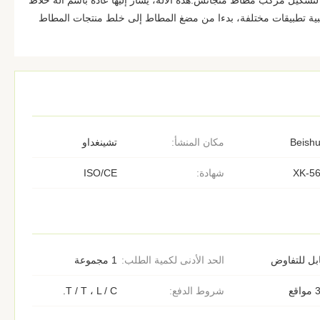
تشكيل مركب مطاط متجانس.هذه الآلة، يشار إليها عادة باسم آلة خلاط
ية تطبيقات مختلفة، بدءا من مضغ المطاط إلى خلط منتجات المطاط
Beish
مكان المنشأ:
تشينغداو
XK-5
شهادة:
ISO/CE
بل للتفاوض
الحد الأدنى لكمية الطلب:
1 مجموعة
اقع
شروط الدفع:
T / T ، L / C.