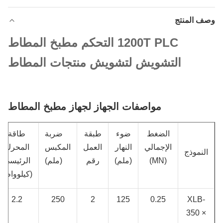
وصف المنتج
1200T PLC التحكم مطبخ المطاط
التشويش لتشويش منتجات المطاط
مواصفات الجهاز لجهاز مطبخ المطاط
الضغط
ضوء
طبقة
ضربة
طاقة
الإجمالي
النهار
العمل
المكبس
المحرك
النموذج
(MN)
(ملم)
رقم
(ملم)
الرئيسي
(كيلوواط)
2.2
250
2
125
0.25
XLB-
350 ×