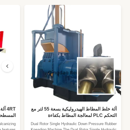
Plates Daylight:
300 ملم
Heating Mode:
تدفئة كهربائية / تسخين بالبخار
High Light:
مطبعة منتجات المطاط
,
1200T مطبخ صناعة المطاط
,
مطبخ التشطيب المطاطي للسيطرة الشاملة
آلة خلط المطاط الهيدروليكية بسعة 55 لتر مع
4RT 
التحكم PLC لمعالجة المطاط بكفاءة
المسطحة 
مع درجة 
Dual Rotor Single Hydraulic Down Pressure Rubber
التحكم ف
 features
Kneading Machine The Dual Rotor Single Hydraulic