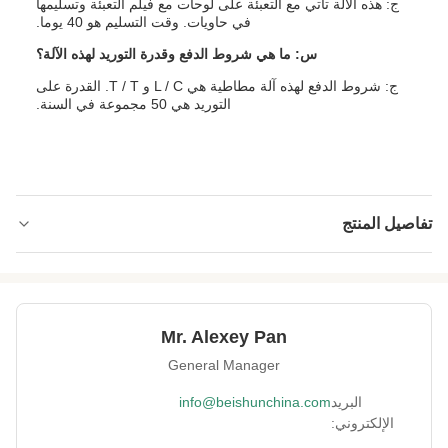
ج: هذه الآلة تأتي مع التعبئة على لوحات مع فيلم التعبئة وتسليمها
في حاويات. وقت التسليم هو 40 يوما.
س: ما هي شروط الدفع وقدرة التوريد لهذه الآلة؟
ج: شروط الدفع لهذه آلة مطاطية هي L / C و T / T. القدرة على
التوريد هي 50 مجموعة في السنة.
تفاصيل المنتج
Rotating Speed:
1-20r / دقيقة
Type:
آلة عجن المطاط
Mr. Alexey Pan
Structure:
عمود مزدوج
General Manager
Discharge Way:
يدوي / هوائي
البريد
info@beishunchina.com
الإلكتروني:
Cooling Method:
ماء