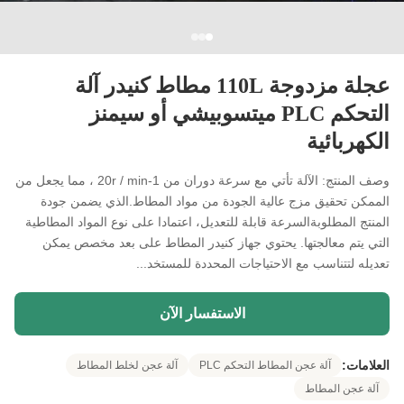
عجلة مزدوجة 110L مطاط كنيدر آلة
التحكم PLC ميتسوبيشي أو سيمنز
الكهربائية
وصف المنتج: الآلة تأتي مع سرعة دوران من 1-20r / min ، مما يجعل من
الممكن تحقيق مزج عالية الجودة من مواد المطاط.الذي يضمن جودة
المنتج المطلوبةالسرعة قابلة للتعديل، اعتمادا على نوع المواد المطاطية
التي يتم معالجتها. يحتوي جهاز كنيدر المطاط على بعد مخصص يمكن
تعديله لتتناسب مع الاحتياجات المحددة للمستخد...
الاستفسار الآن
العلامات:
آلة عجن المطاط التحكم PLC
آلة عجن لخلط المطاط
آلة عجن المطاط