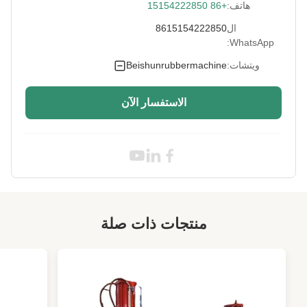
هاتف:
+86 15154222850
Dimension:
مخصصة
ال
8615154222850
WhatsApp:
Heating Method:
بخار / كهرباء / زيت
ويتشات:
Beishunrubbermachine
PLC
Control System:
الاستفسار الآن
High Light:
آلة عجن المطاط التحكم PLC
,
ماكينة مطاط ميتسوبيشي
,
آلة زيمنس الكهربائية للكتلة المطاطية
منتجات ذات صلة