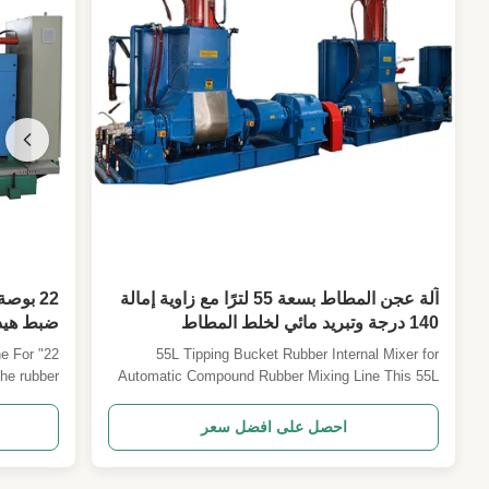
آلة عجن المطاط بسعة 55 لترًا مع زاوية إمالة
22 بو
140 درجة وتبريد مائي لخلط المطاط
ضبط هيد
الأوتوماتيكي
ne For
55L Tipping Bucket Rubber Internal Mixer for
he rubber
Automatic Compound Rubber Mixing Line This 55L
he milling
tipping bucket rubber internal mixer is designed for
ucts. This
efficient compound rubber mixing in automated
احصل على افضل سعر
aw rubber,
production lines, offering precise control and reliable
erials, or
performance for industrial rubber processing ...
 acetate ...