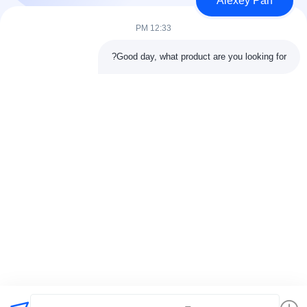
Alexey Pan
فئات
12:33 PM
آلة ضغط الكبريت المطاطية
Good day, what product are you looking for?
آلة خلط المطاط
آلة تبريد المطاط الدفعة
آلة صنع إطارات الدراجات النارية
آلة عجن المطاط
اتصل بنا
هاتف: 00-86-15154222850
بريد إلكتروني:
info@beishunchina.com
إضافة إضافة: 338 طريق مينغسي، حي هوانغداو، تشينغداو الصين،
الرمز البريدي: 266400
Copyright © 2022-2026 Qingdao Beishun Environmental Protection