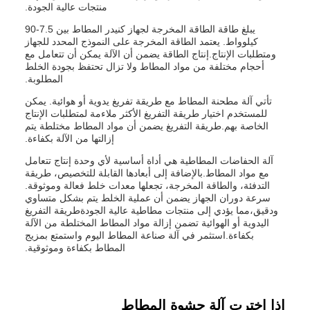
منتجات عالية الجودة.
يبلغ طاقة الطاقة المخرجة لجهاز كنيدر المطاط بين 7.5-90
كيلوواط. يعتمد الطاقة المخرجة على النموذج المحدد للجهاز
ومتطلبات الإنتاج.إنتاج الطاقة يضمن أن الآلة يمكن أن تتعامل مع
أحجام مختلفة من مواد المطاط ولا تزال تحتفظ بجودة الخلط
المطلوبة.
تأتي آلة مطحنة المطاط مع طريقة تفريغ يدوية أو هوائية. يمكن
للمستخدم اختيار طريقة التفريغ الأكثر ملاءمة لمتطلبات الإنتاج
الخاصة بهم.طريقة التفريغ يضمن أن مواد المطاط مختلطة يتم
إزالتها من الآلة بكفاءة.
آلة الحفاضات المطاطية هي أداة أساسية لأي وحدة إنتاج تتعامل
مع مواد المطاط.بالإضافة إلى أبعادها القابلة للتخصيص، طريقة
التدفئة، والطاقة المخرجة، تجعلها معدات خلط فعالة وموثوقة.
سرعة دوران الجهاز يضمن أن عملية الخلط يتم بشكل متساوي
ودقيق،مما يؤدي إلى منتجات مطاطية عالية الجودةطريقة التفريغ
اليدوية أو الهوائية تضمن إزالة مواد المطاط المختلطة من الآلة
بكفاءة.استثمر في آلة صناعة المطاط اليوم واستمتع بمزيج
المطاط بكفاءة وموثوقية.
إذا اخترت آلة حشوة المطاط