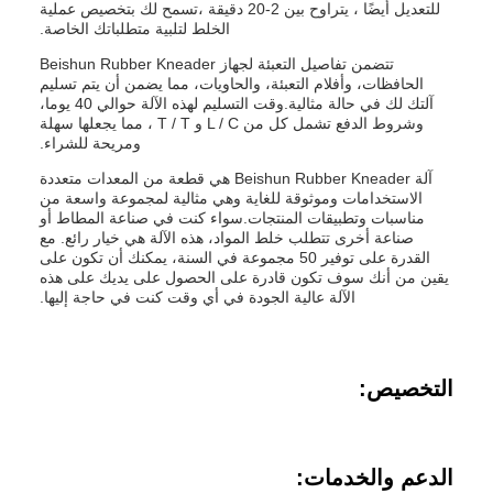
للتعديل أيضًا ، يتراوح بين 2-20 دقيقة ،تسمح لك بتخصيص عملية
الخلط لتلبية متطلباتك الخاصة.
تتضمن تفاصيل التعبئة لجهاز Beishun Rubber Kneader
الحافظات، وأفلام التعبئة، والحاويات، مما يضمن أن يتم تسليم
آلتك لك في حالة مثالية.وقت التسليم لهذه الآلة حوالي 40 يوما،
وشروط الدفع تشمل كل من L / C و T / T ، مما يجعلها سهلة
ومريحة للشراء.
آلة Beishun Rubber Kneader هي قطعة من المعدات متعددة
الاستخدامات وموثوقة للغاية وهي مثالية لمجموعة واسعة من
مناسبات وتطبيقات المنتجات.سواء كنت في صناعة المطاط أو
صناعة أخرى تتطلب خلط المواد، هذه الآلة هي خيار رائع. مع
القدرة على توفير 50 مجموعة في السنة، يمكنك أن تكون على
يقين من أنك سوف تكون قادرة على الحصول على يديك على هذه
الآلة عالية الجودة في أي وقت كنت في حاجة إليها.
التخصيص:
الدعم والخدمات: