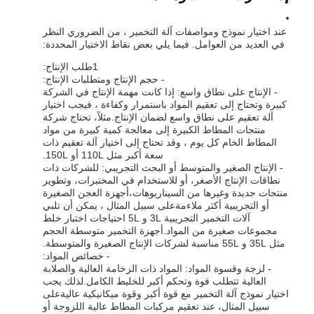
عند اختيار نموذج ومواصفات آلة التخمير ، من الضروري النظر
في العديد من العوامل. فيما يلي بعض نقاط الاختيار المحددة:
1طلب الإنتاج:
- حجم الإنتاج ومتطلبات الإنتاج:
- الإنتاج على نطاق واسع: إذا كانت مهمة الإنتاج في الشركة
كبيرة وتحتاج إلى تعقيم المواد باستمرار وكفاءة ، فيجب اختيار
آلة تعقيم على نطاق واسع لضمان الإنتاج.مثلاً، تحتاج شركة
منتجات المطاط الكبيرة إلى معالجة كمية كبيرة من مواد
المطاط الخام كل يوم ، وقد تحتاج إلى اختيار آلة تعقيم ذات
سعة أكبر مثل 110L أو 150L.
- الإنتاج الصغير والمتوسط أو البحث التجريبي: للشركات ذات
نطاقات الإنتاج الأصغر، أو للاستخدام في المختبرات، وتطوير
منتجات جديدة وغيرها من السيناريوهات،أجهزة العجن الصغيرة
أو التجريبية أكثر ملاءمةعلى سبيل المثال ، يمكن أن تلبي
آلات التخمير التجريبية 3L و 5L احتياجات اختبار خلط
مجموعات صغيرة من المواد.أجهزة التخمير متوسطة الحجم
مثل 35L و 55L مناسبة لشركات الإنتاج الصغيرة والمتوسطة.
- خصائص المواد:
- لزجة وقسوة المواد: المواد ذات الزخامة العالية والصلابة
العالية تتطلب قوة وتحكم أكبر للخليط الكامل.لذلك يجب
اختيار نموذج آلة التخمير مع قوة أكبر وقوة ميكانيكية عاليةعلى
سبيل المثال، عند تعقيم مركبات المطاط عالية اللزوجة أو