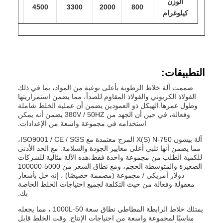
الوزن
6500
4500
3300
2000
800
كيلوغرام
التطبيقات:
صممت آلة خلاط الرطوبة بأعلى نوعية من المواد، بما في ذلك
الفولاذ الكربوني والفولاذ المقاوم للصدأ، مما يضمن استمراريتها
وطول عمرها.الهيكل ذو العمودين يضمن أن عملية الخلط شاملة
وفعالة، في حين أن الجهد من 380V / 50HZ يضمن أنه يمكن
استخدامه في مجموعة واسعة من الإعدادات.
آلة بيشون X(S) N-750 المزج معتمدة مع ISO9001 / CE / SGS،
مما يضمن أنها تلبي أعلى معايير الجودة والسلامة. مع الحد الأدنى
للكمية الطلب من مجموعة واحدة فقط،هذه الآلة مثالية للشركات
الصغيرة والمتوسطة الحجم، ومع نطاق السعر من 5000-100000
دولار أمريكي / مجموعة (مصممة خصيصًا) ، إنه حل بأسعار
معقولة وفعالة من حيث التكلفة لجميع احتياجات الخلط الخاصة
بك.
يمتلك خلاط الرابطة المطاطي نطاق سعة 50-1000L ، مما يجعله
مناسبًا لمجموعة واسعة من احتياجات الإنتاج. وقت الخلط قابل