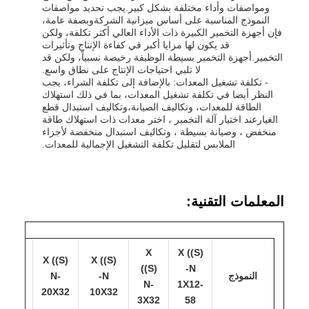
ومواصفات وأداء مختلفة بشكل كبير.يجب تحديد مواصفات
النموذج المناسبة على أساس ميزانية الشركةوبصفة عامة،
فإن أجهزة التخمير الكبيرة ذات الأداء العالي أكثر تكلفة، ولكن
قد يكون لها مزايا أكبر في كفاءة الإنتاج وتأثيرات
التخمير.أجهزة التخمير بسيطة الوظيفة رخيصة نسبياً، ولكن قد
لا تلبي احتياجات الإنتاج على نطاق واسع.
- تكلفة تشغيل المعدات: بالإضافة إلى تكلفة الشراء، يجب
النظر أيضا في تكلفة تشغيل المعدات، بما في ذلك استهلاك
الطاقة للمعدات، وتكاليف الصيانة،وتكاليف استبدال قطع
الغيارعند اختيار آلة التخمير ، اختر معدات ذات استهلاك طاقة
منخفض ، وصيانة بسيطة ، وتكاليف استبدال منخفضة لأجزاء
الملابس لتقليل تكلفة التشغيل الإجمالية للمعدات.
المعلمات التقنية:
X
X ((S)
 ((S)
X ((S)
X ((S)
((S)
N-
النموذج
N-
N-
N-
N-
1X12-
35×30
20X32
10X32
3X32
58