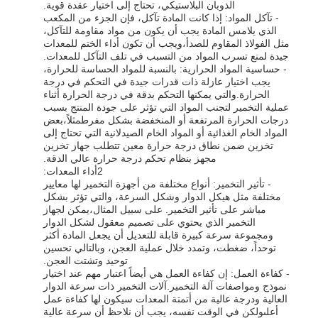
الذوبان البلاستيكي، تحتاج إلى اختيار عقدة قوية.
- تآكل المواد: إذا كانت المادة تآكل، فإن الجزء من المكعب
الذي يلامس المادة يجب أن يكون من مواد مقاومة للتآكل،
مثل الفولاذ المقاوم للصدأ،ويجب أن تكون أداء الختم للمعدات
جيدة لمنع تسرب المواد من التسبب في تلف التآكل للمعدات.
- حساسية المواد الحرارية: بالنسبة للمواد الحساسة للحرارة،
يجب اختيار عازلة ذات قدرات جيدة في التحكم في درجة
الحرارة.والتي يمكنها التحكم بدقة في درجة الحرارة أثناء
عملية التخمير لتجنب المواد التي تؤثر على جودة المنتج بسبب
درجات الحرارة المرتفعة أو المنخفضة بشكل مفرطمثلاً،بعض
المواد الخام الغذائية أو المواد الخام الصيدلانية التي تحتاج إلى
تخزين ضمن نطاق درجة حرارة معين تتطلب جهاز تخزين
مجهز بنظام تحكم درجة حرارة عالي الدقة.
2أداء المعدات:
- تأثير التخمير: أنواع مختلفة من أجهزة التخمير لها معايير
مختلفة مثل هيكل الدوار وشكل السرعة، والتي تؤثر بشكل
مباشر على تأثير التخمير. على سبيل المثال،يمكن لجهاز
التخمير الذي يحتوي على تصميم معقول لشكل الدوار
ومجموعة سرعة كبيرة قابلة للتعديل أن يجعل المادة أكثر
توحداً، ضغطت، وتمدد خلال عملية العجن، وبالتالي تحسين
توحيد وتشتت العجن.
- كفاءة العمل: إن كفاءة العمل هي أيضاً اعتبار مهم عند اختيار
نموذج ومواصفات آلة التخمير.آلات التخمير ذات سرعة الدوار
العالية ودرجة عالية من أتمتة المعدات سيكون لها كفاءة عمل
أعلىولكن في الوقت نفسه، يجب أن نلاحظ أن سرعة عالية