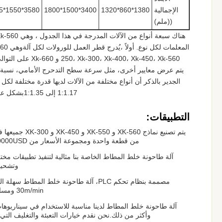
الإجمالية
1380*860*1320
3400*1500*1800
3580*1550*1695
((ملم)
يتم عرض معايير أخرى، مثل سرعة سطح التدحرج الأمامي، نسبة الا
الجدير بالذكر أن أنواع مختلفة من الآلات لديها قدرة مختلفة لك
1:1.17 إلى 1:1.35بشكل عام، يعطي هذا الجدول مقارنة شاملة للمواصفات المختلفة لهذه الأنواع السبع من الآلات.
التطبيقات:
من قطعة واحدة ومجموعة الأسعار من 5000USD-100000USD، يمكنك أن تكون متأكدا من أنك تحصل على أفضل قيمة مقابل أموالك.
آلة طاحونة خلط المطاط الخاصة بنا مثالية لتنفيذ تطبيقات مخ
وتشحيم
30m/min ومساحة عجلة 150mm، هذه مصنع الخلط قادر على التعامل مع مجموعة من المواد بسهولة.
آلة طاحونة خلط المطاط لدينا مناسبة للاستخدام في سيناريوهات
وأكثر من ذلك.نحن نقدم خيارات التعبئة والتغليف التي