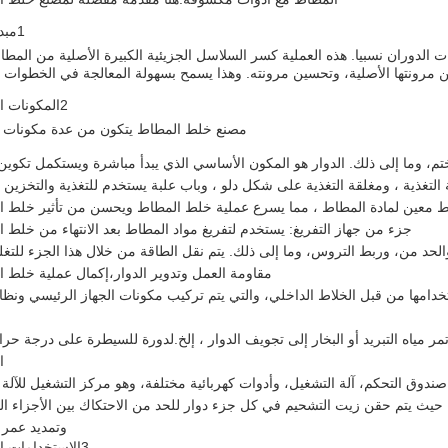
1مبدأ العمل
دوران نسبيا. هذه العملية كسر السلاسل الجزيئية الكبيرة الأصلية من المطا
 مرونتها الأصلية، وتحسين مرونته. وهذا يسمح بسهولة المعالجة في الخطوات ا
2المكونات الرئيسية
مصنع خلط المطاط يتكون من عدة مكونات ر
تم، وما إلى ذلك. الدوار هو المكون الأساسي الذي يبدأ مباشرة ويستكمل تكوين 
التغذية ، ومغلقة التغذية على شكل دلو ، وباب علبة يستخدم للتغذية والتخزين 
ط معين لمادة المطاط ، مما يسرع عملية خلط المطاط ويحسن من تأثير خلط ا
جزء من جهاز التفريغ: يستخدم لتفريغ مواد المطاط بعد الانتهاء من خلط 
لحد من، وربط التروس، وما إلى ذلك. يتم نقل الطاقة من خلال هذا الجزء للتغ
مقاومة العمل وتدوير الدوار،إكمال عملية خلط ا
تخدامها من قبل الخلاط الداخلي، والتي يتم تركيب مكونات الجهاز الرئيسي ونظا
تمر مياه التبريد أو البخار إلى تجويف الدوار ، إلخ.لدورة للسيطرة على درجة حرا
ا
ندوق التحكم، آلة التشغيل، وأدوات كهربائية مختلفة، وهو مركز التشغيل للآلة ب
حيث يتم حقن زيت التشحيم في كل جزء دوار للحد من الاحتكاك بين الأجزاء ال
وتمديد عمر 
3الاستخدامات الرئيسية