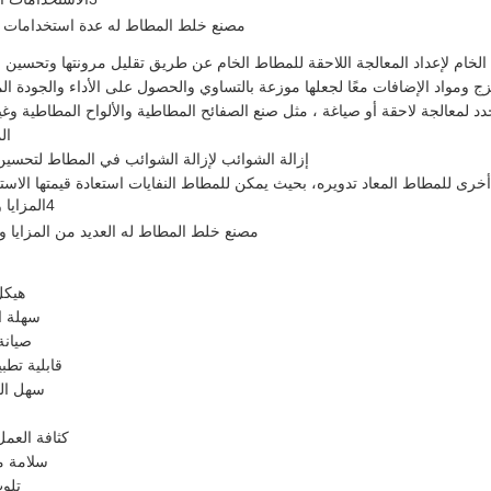
مصنع خلط المطاط له عدة استخدامات ر
لخام لإعداد المعالجة اللاحقة للمطاط الخام عن طريق تقليل مرونتها وتحسين م
ومواد الإضافات معًا لجعلها موزعة بالتساوي والحصول على الأداء والجودة ال
عالجة لاحقة أو صياغة ، مثل صنع الصفائح المطاطية والألواح المطاطية وغي
ال
إزالة الشوائب لإزالة الشوائب في المطاط لتحسين 
خرى للمطاط المعاد تدويره، بحيث يمكن للمطاط النفايات استعادة قيمتها الاست
4المزايا والعيوب
مصنع خلط المطاط له العديد من المزايا و
هيكل
سهلة ا
صيانة
قابلية تطب
سهل ال
كثافة العمل 
سلامة 
تلوث