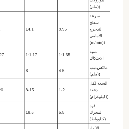
للورولات
((ملم)
سرعة
سطح
التدحرج
8.95
14.1
1
الأمامي
((m/min)
نسبة
.27
1:1.17
1:1.35
الاحتكاك
ماكس.نيب
8
4.5
((ملم)
السعة لكل
دفعة
1-2
8-15
20
((كيلوغرام)
قوة
المحرك
5.5
18.5
(كيلوواط)
الأبعاد