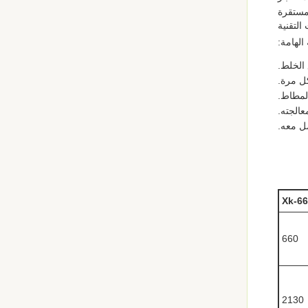
مستقرة
الهامة:
الخلط.
ل مرة.
المطاط.
الجته.
ل معه.
Xk-6
660
2130