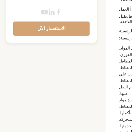
ط،يقلل
للاحقة.
الاستفسار الآن
ئيسية:
المواد.
الفوري.
لمطاط.
المطاط.
لب على
لمطاط.
م النقل
عليها.
رة مواد
لمطاط.
أكملها.
متحركة
خدمتها.