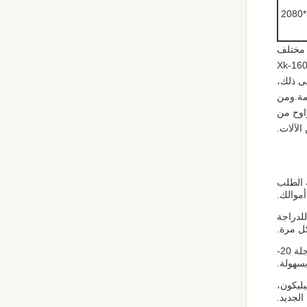
Xk-160 ، Xk-250 ، ، و Xk-660. يقدم الجدول مختلف
هي 160 ملم، 250 ملم، 300 ملم، 400 ملم، 450 ملم، 560 ملم، و 660 ملم ل Xk-160، Xk-
ول العمل من الألواح،من 320mm إلى 2130mmبالإضافة إلى ذلك،
مة.ومن
راوح من
ISO و SGS.مع الحد الأدنى لكمية الطلب
للدراجة
ل مرة.
مصممة بنظام تحكم PLC، آلة طاحونة خلط المطاط سهلة التشغيل والتحكم، وضمان حصولك على النتائج المرجوة في كل مرة.مع سرعة عجلة 20-
يليكون،
الجديد.