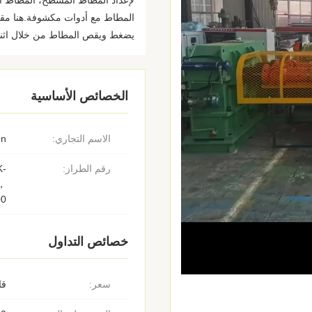
لإعداد المطاط المسطح، المطاط ال
يضغط ويقص المطاط من خلال اثنين
الخصائص الأساسية
الاسم التجاري:
un
رقم الطراز:
K-
，
00
خصائص التداول
سعر:
قا