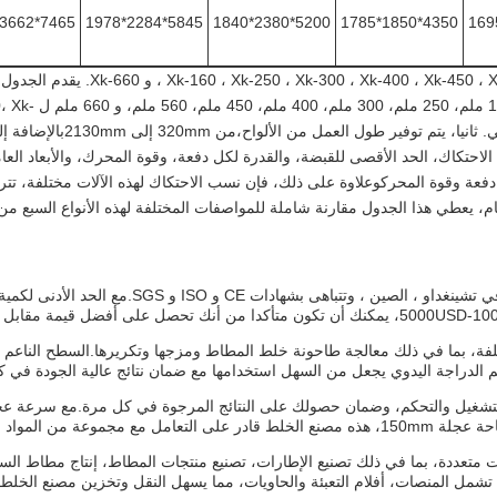
7465*3662*2080
5845*2284*1978
5200*2380*1840
4350*1850*1785
هناك سبعة أنواع من الآلات المدرجة في هذا الجدول ، وهي  Xk-300 ، Xk-400 ، Xk-450 ، Xk-560
المعلمات لكل نوع. أولاً ،يُدرج قطر العمل للورولات لكل آلةو
250، Xk-300، Xk-400، Xk-450، Xk-560 و Xk-660 على التوالي. ثانيا، يتم توفير ط
حتكاك، الحد الأقصى للقبضة، والقدرة لكل دفعة، وقوة المحرك، والأبعاد العا
ل دفعة وقوة المحركوعلاوة على ذلك، فإن نسب الاحتكاك لهذه الآلات مختلفة، تت
يتم تصنيع نماذج XK-560 و XK-550 و XK-450 و XK-300 جميعها في تشينغداو ، الصين ، وتتباهى بشهادات CE و 
تلفة، بما في ذلك معالجة طاحونة خلط المطاط ومزجها وتكريرها.السطح الناعم 
 الدراجة اليدوي يجعل من السهل استخدامها مع ضمان نتائج عالية الجودة في ك
 متعددة، بما في ذلك تصنيع الإطارات، تصنيع منتجات المطاط، إنتاج مطاط الس
 تشمل المنصات، أفلام التعبئة والحاويات، مما يسهل النقل وتخزين مصنع الخلط 