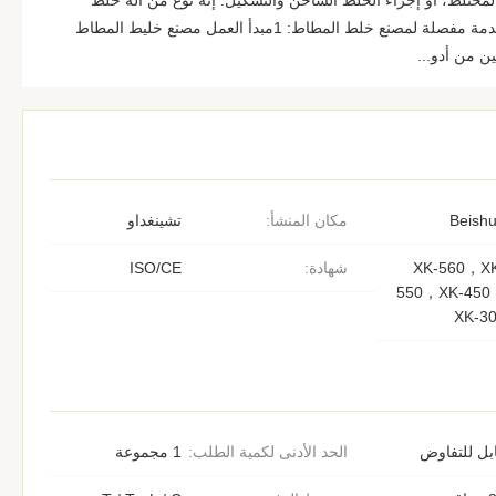
مختلط، أو إجراء الخلط الساخن والتشكيل. إنه نوع من آلة خلط
المطاط مع أدوات مكشوفة.هنا مقدمة مفصلة لمصنع خلط المطاط: 1مبدأ العمل مصنع خليط المطاط
 من أدو...
Beish
مكان المنشأ:
تشينغداو
XK-560，X
شهادة:
ISO/CE
550，XK-450
XK-3
بل للتفاوض
الحد الأدنى لكمية الطلب:
1 مجموعة