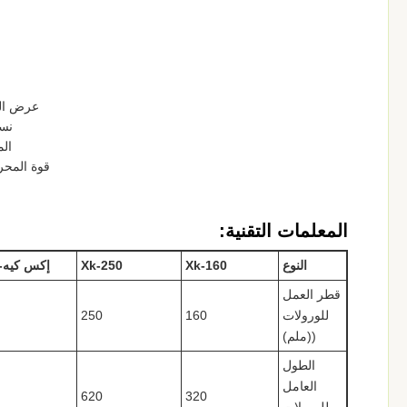
عرض الع
نسب
الم
قوة المحر
المعلمات التقنية:
النوع
Xk-160
Xk-250
إكس كيه-300
قطر العمل
للورولات
160
250
((ملم)
الطول
العامل
620
320