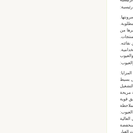
ئيسية:
رونتها.
مطلوبة.
رها من
منتجات.
نقائته.
خدامية.
العيوب:
المزايا:
 بسيط
لتشغيل
 مريحة
يق قوية
ملاحظة
العيوب:
العالية
منخفضة
 الغبار