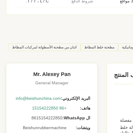
اقع
شروط الدفع:
T / T ، L / C.
اتيكية
مطحنة خلط المطاط
اثنان من مطحنة الأسطوانة لمركبات المطاط
Mr. Alexey Pan
المنتج
General Manager
البريد الإلكتروني:
info@beishunchina.com
هاتف:
+86 15154222850
ال WhatsApp:
8615154222850
 مفصلة
لة خلط
ويتشات:
Beishunrubbermachine
لمطاط: