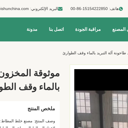
هاتف:
00-86-15154222850
البريد الإلكتروني:
ishunchina.com
 المصنع
مراقبة الجودة
اتصل بنا
مدونة
احونة آلة التبريد بالماء وقف الطوارئ
موثوقة المخزون 
بالماء وقف الطو
ملخص المنتج
وصف المنتج: مصنع خلط المطاط: 